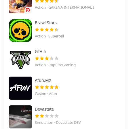
Action · GARENA INTERNATIONAL I
Brawl Stars
Action · Supercell
GTA 5
Action · ImpulseGaming
Afun.MX
Casino · Afun
Devastate
Simulation · Devastate DEV