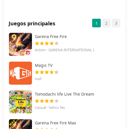
Juegos principales
1
2
3
Garena Free Fire
Action · GARENA INTERNATIONAL I
Magis TV
null ·
Tomodachi life Live The Dream
Casual · Sehru Tec
Garena Free Fire Max