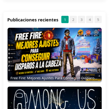
Publicaciones recientes
1
2
3
4
5
Free Fire: Mejores Ajustes Para Conseguir Disparos A La Cabeza