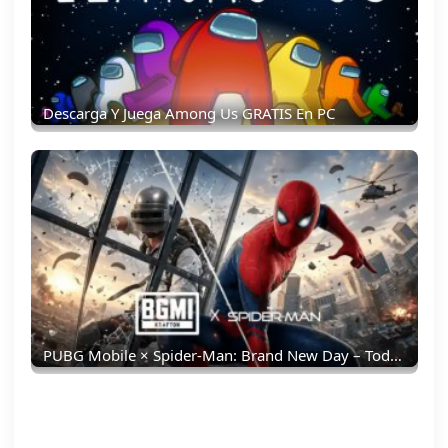
Descarga Y Juega Among Us GRATIS En PC
PUBG Mobile × Spider-Man: Brand New Day – Todo Lo Que Debes Saber: Skins, Fecha, Recompensas Y Más