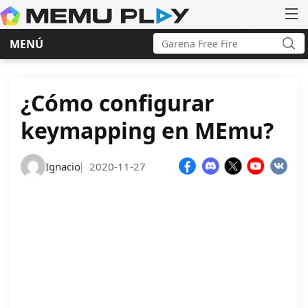
Buscar:
MENÚ
Bus
Ir
al
contenido
¿Cómo configurar
keymapping en MEmu?
Ignacio
2020-11-27
|