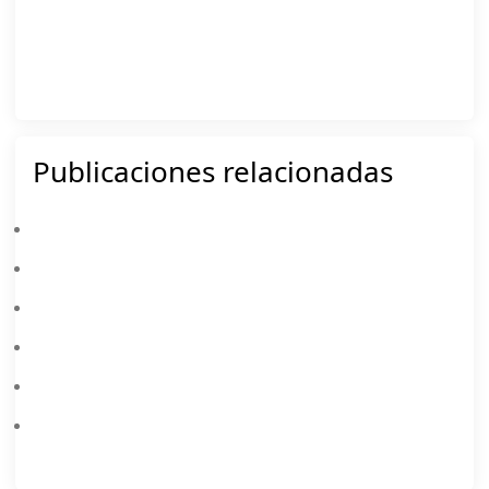
Publicaciones relacionadas
Todo Lo Que Necesitas Saber Sobre MEmu 8.0
Cómo Configurar La CPU Y La Memoria En MEmu
¡MEmu 7.2.1 Se Lanza Oficialmente!
Descargar Y Jugar Garena Speed Drifters En PC
¡MEmu 6.2.7 Ha Sido Lanzado!
¡MEmu 6.2.5 Ha Sido Lanzado!