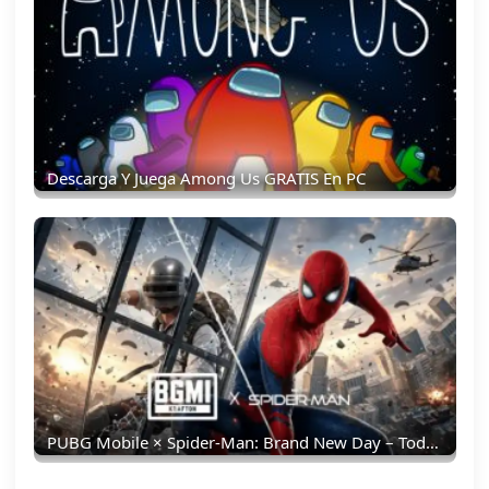
Descarga Y Juega Among Us GRATIS En PC
PUBG Mobile × Spider-Man: Brand New Day – Todo Lo Que Debes Saber: Skins, Fecha, Recompensas Y Más