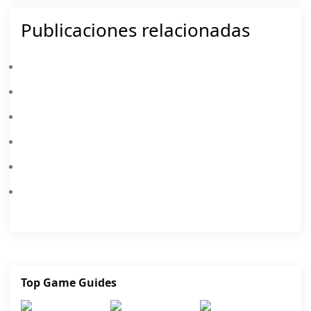
Publicaciones relacionadas
PUBG Mobile × Spider-Man: Brand New Day – Todo Lo Que Debes Saber: Skins, Fecha, Recompensas Y Más
Cómo Jugar PUBG Mobile En PC: Guía Completa (Fácil Y Rápido)
Tier List De Armas PUBG 2026: Las Mejores Armas Clasificadas De La S A La D (Guía Actualizada)
Códigos De PUBG Mobile Agosto 2026: Todos Los Códigos De Canje Activos Y Recompensas Gratis
Colaboración PUBG MOBILE X NARUTO SHIPPUDEN: Fecha De Lanzamiento Y Recompensas Gratuitas
La Actualización De La Versión 2.2 De PUBG Mobile Trae Un Nuevo Mapa, Modos Y Más
Top Game Guides