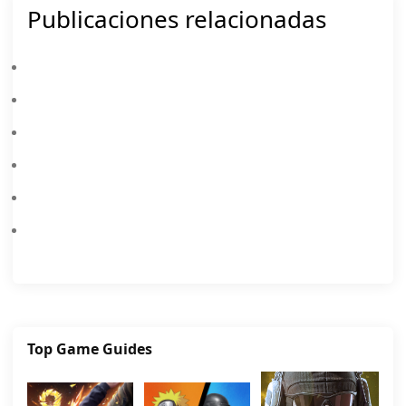
Publicaciones relacionadas
¡Free Fire 9.º Aniversario Ya Está Disponible! Nuevas Funciones, Lobby 3D, Mejoras De Gameplay, Mecánicas De Reanimación Y Recompensas Gratis Te Esperan.
Mejores Ajustes De Sensibilidad De Free Fire: Guía Completa 2026
Mejores Personajes De Free Fire 2026: Tier List S, A, B Y C
Códigos De Free Fire Agosto 2026: Recompensas Gratis, Skins Y Premios Exclusivos
¡El 9.º Aniversario De Free Fire Está EN VIVO! ¡Echa Un Vistazo Al Nuevo Lobby 3D, Enormes Actualizaciones De Gameplay Y Reclama Tus Recompensas Gratis Ahora!
Guía Definitiva Del 9.º Aniversario De Free Fire: Códigos De Canje, Eventos Y Recompensas Gratis
Top Game Guides