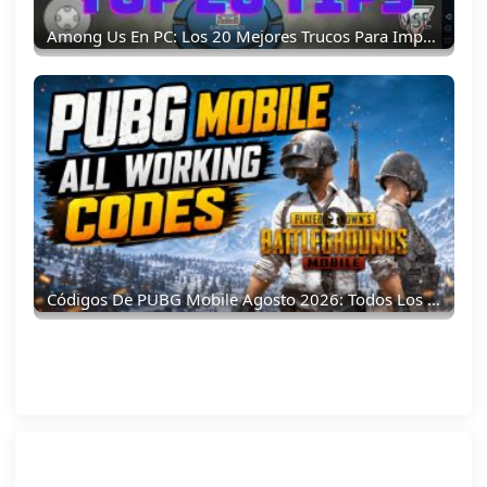
Among Us En PC: Los 20 Mejores Trucos Para Impostores Y Tripulantes
Códigos De PUBG Mobile Agosto 2026: Todos Los Códigos De Canje Activos Y Recompensas Gratis