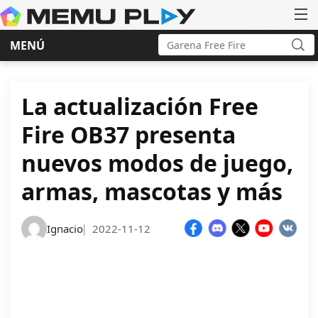
Buscar:
MENÚ
Bus
Ir
al
contenido
La actualización Free
Fire OB37 presenta
nuevos modos de juego,
armas, mascotas y más
Ignacio
2022-11-12
|