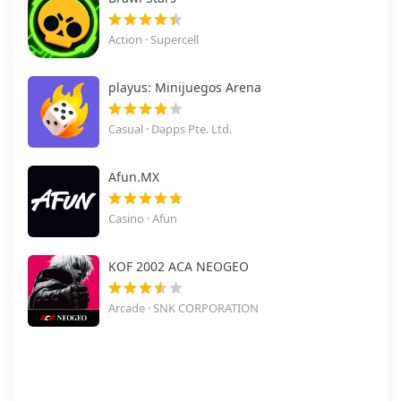
Action · Supercell
playus: Minijuegos Arena
Casual · Dapps Pte. Ltd.
Afun.MX
Casino · Afun
KOF 2002 ACA NEOGEO
Arcade · SNK CORPORATION