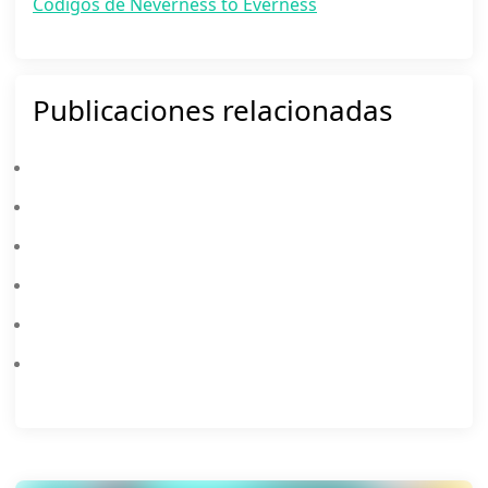
Códigos de Neverness to Everness
Publicaciones relacionadas
Actualización Del 8 De Julio De Neverness To Everness: Porsche 918 Spyder Recibe Dos Nuevas Skins Limitadas (Tomato Blood Y Purple Ruby)
Guía De Build De Chaos Para Neverness To Everness: Mejor Arc, Cartridge, Equipo Y Stats
Guía De Build De Camille Para Arknights: Endfield (V1.3) — Mejores Armas, Equipamiento, Composiciones De Equipo & Más
Banners De Neverness To Everness 1.2: Fecha De Lanzamiento De Shinku E Iroi, Filtraciones Y Guía De Tiradas
Guía De Champiñones Shiitake Frescos De Neverness To Everness
Neverness To Everness × Porsche Colaboración: Guía F2P Para Desbloquear El 918 Spyder