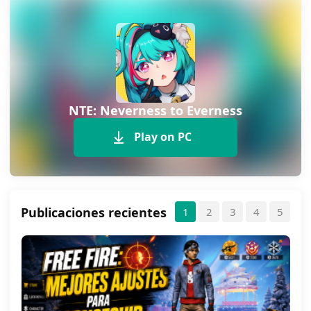
NTE: Neverness to Everness
Play on PC
Publicaciones recientes
1
2
3
4
5