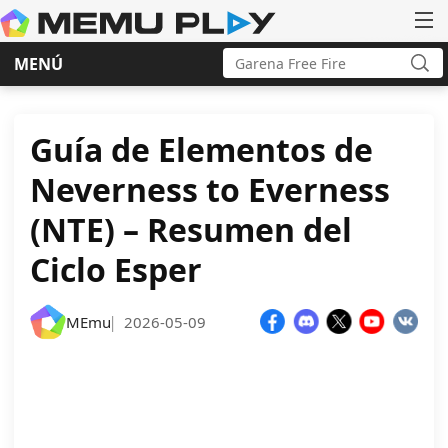
Buscar:
MENÚ
Bus
Ir
al
contenido
Guía de Elementos de
Neverness to Everness
(NTE) – Resumen del
Ciclo Esper
MEmu
2026-05-09
|