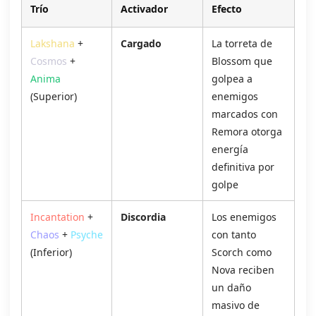
Trío
Activador
Efecto
Lakshana
+
Cargado
La torreta de
Cosmos
+
Blossom que
Anima
golpea a
(Superior)
enemigos
marcados con
Remora otorga
energía
definitiva por
golpe
Incantation
+
Discordia
Los enemigos
Chaos
+
Psyche
con tanto
(Inferior)
Scorch como
Nova reciben
un daño
masivo de