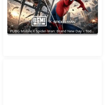
PUBG Mobile × Spider-Man: Brand New Day – Todo Lo Que Debes Saber: Skins, Fecha, Recompensas Y Más