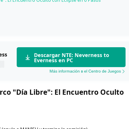
e": El Encuentro Oculto con Eclipse en 6 Pasos
ess
Descargar NTE: Neverness to
Everness en PC
g
Más información в el Centro de Juegos
co "Día Libre": El Encuentro Oculto