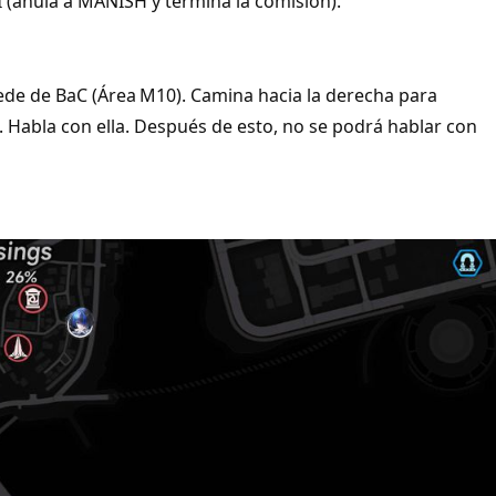
I (anula a MANISH y termina la comisión).
 Sede de BaC (Área M10). Camina hacia la derecha para
 Habla con ella. Después de esto, no se podrá hablar con