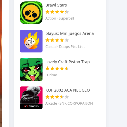
Brawl Stars
Action · Supercell
playus: Minijuegos Arena
Casual · Dapps Pte. Ltd.
Lovely Craft Piston Trap
· Crime
KOF 2002 ACA NEOGEO
Arcade · SNK CORPORATION