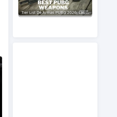
Tier List De Armas PUBG 2026: Las Mejores Armas Clasificadas De La S A La D (Guía Actualizada)