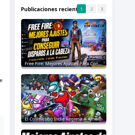
Publicaciones recientes
1
2
3
Free Fire: Mejores Ajustes Para Conseguir Disparos A La Cabeza
te
El Cosmicubo Indie Regresa A Among Us: Todo Lo Que Necesitas Saber Como Tripulante