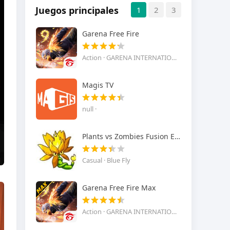
Juegos principales
1
2
3
Garena Free Fire
Action · GARENA INTERNATIONAL I
Magis TV
null ·
Plants vs Zombies Fusion Edition
Casual · Blue Fly
Garena Free Fire Max
Action · GARENA INTERNATIONAL I