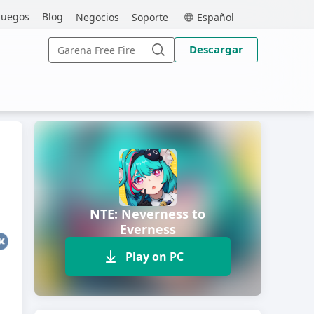
MEmu
juegos
Blog
Negocios
Soporte
Español
Buscar:
Descargar
Buscar
NTE: Neverness to
Everness
Play on PC