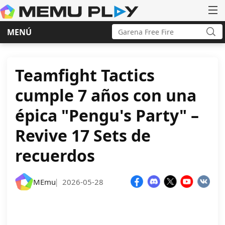
Buscar:
MENÚ
Bus
Ir
al
contenido
Teamfight Tactics
cumple 7 años con una
épica "Pengu's Party" –
Revive 17 Sets de
recuerdos
MEmu
2026-05-28
|