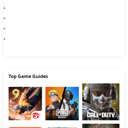
Free Fire: Las MEJORES Armas Para Cada Situación
¡Free Fire 9.º Aniversario Ya Está Disponible! Nuevas Funciones, Lobby 3D, Mejoras De Gameplay, Mecánicas De Reanimación Y Recompensas Gratis Te Esperan.
Descarga Y Juega Among Us GRATIS En PC
Mejores Ajustes De Sensibilidad De Free Fire: Guía Completa 2026
Top Game Guides