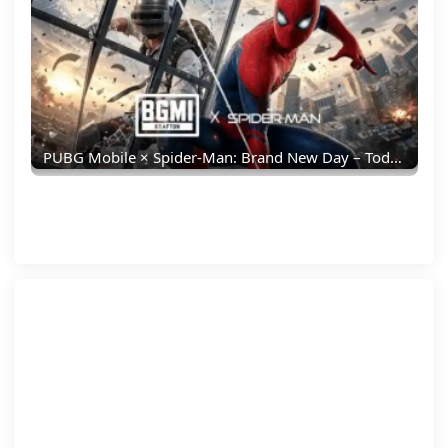
PUBG Mobile × Spider-Man: Brand New Day – Todo Lo Que Debes Saber: Skins, Fecha, Recompensas Y Más