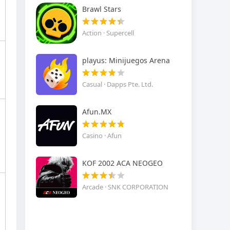
Brawl Stars
Action · Supercell
playus: Minijuegos Arena
Casual · Dapps Pte. Ltd.
Afun.MX
Casino · Afun
KOF 2002 ACA NEOGEO
Arcade · SNK CORPORATION