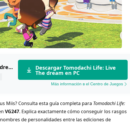
Tomodachi Life: Live The dream
Descargar Tomodachi Life: Live
The dream en PC
Más información в el Centro de Juegos
tus Miis? Consulta esta guía completa para
Tomodachi Life:
 en
VG247
. Explica exactamente cómo conseguir los rasgos
 nombres de personalidades entre las ediciones de