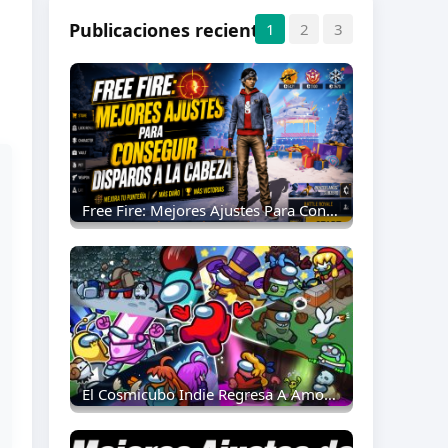
Publicaciones recientes
1
2
3
Free Fire: Mejores Ajustes Para Conseguir Disparos A La Cabeza
El Cosmicubo Indie Regresa A Among Us: Todo Lo Que Necesitas Saber Como Tripulante