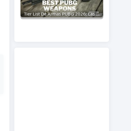
Tier List De Armas PUBG 2026: Las Mejores Armas Clasificadas De La S A La D (Guía Actualizada)