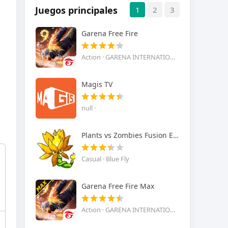
Juegos principales
1
2
3
Garena Free Fire
Action · GARENA INTERNATIONAL I
Magis TV
null ·
Plants vs Zombies Fusion Edition
Casual · Blue Fly
Garena Free Fire Max
Action · GARENA INTERNATIONAL I