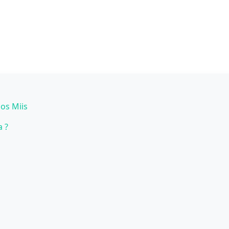
los Miis
a ?