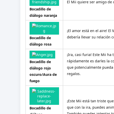
El Mii quiere ser amigo de 
Bocadillo de
diálogo naranja
¡El amor está en el aire! El
debería llevar su relación c
Bocadillo de
diálogo rosa
¡Ira, casi furia! Este Mii h
rápidamente es darles la c
Bocadillo de
que potencialmente pueda c
diálogo rojo
regalos.
oscuro/Aura de
fuego
¡Este Mii está tan triste q
que con la ira, puedes ani
Bocadillo de
También puedes intentar tra