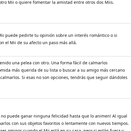
otro Mii o quiere fomentar la amistad entre otros dos Miis.
 Mii puede pedirte tu opinión sobre un interés romántico o si
on el Mii de su afecto un paso más allá.
a tenido una pelea con otro. Una forma fácil de calmarlos
omida más querida de su lista o buscar a su amigo más cercano
almarlos. Si esas no son opciones, tendrás que seguir dándoles
ue no puede ganar ninguna felicidad hasta que lo animen! Al igual
marlos con sus objetos favoritos o lentamente con nuevos tiempos.
er amigos cuando el Mii está en su casa, pero si están fuera y