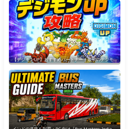
【デジモンUP】おすすめパートナー | 最初のデジモンの選び方
インドの道路を制覇：PC 向け『Bus Masters: India Simulator』究極ガイド