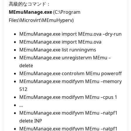
高級的なコマンド：
MEmuManage.exe
(C:\Program
Files\Microvirt\MEmuHyperv)
MEmuManage.exe import MEmu.ova –dry-run
MEmuManage.exe import MEmu.ova
MEmuManage.exe list runningvms
MEmuManage.exe unregistervm MEmu –
delete
MEmuManage.exe controlvm MEmu poweroff
MEmuManage.exe modifyvm MEmu –memory
512
MEmuManage.exe modifyvm MEmu –cpus 1
…
MEmuManage.exe modifyvm MEmu –natpf1
delete INP
MEmuManage.exe modifyvm MEmu –natpf1