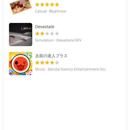
Casual · BlueSnow
Devastate
Simulation · Devastate DEV
太鼓の達人プラス
Music · Bandai Namco Entertainment Inc.