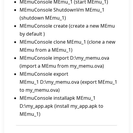
MEmuConsole MEmu_1 (start MEmu_1)
MEmuConsole ShutdownVm MEmu_1
(shutdown MEmu_1)
MEmuConsole create (create a new MEmu
by default )
MEmuConsole clone MEmu_1 (clone a new
MEmu from a MEmu_1)
MEmuConsole import D:\my_memu.ova
(import a MEmu from my_memu.ova)
MEmuConsole export
MEmu_1 D:\my_memu.ova (export MEmu_1
to my_memu.ova)
MEmuConsole installapk MEmu_1
D:\my_app.apk (install my_app.apk to
MEmu_1)