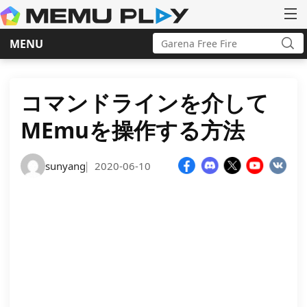
Search
MENU
for:
Sea
Skip
to
content
コマンドラインを介して
MEmuを操作する方法
sunyang
2020-06-10
|