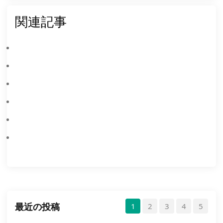
関連記事
PC で MEmu エミュレーターを使って Pokémon Champions をダウンロードする方法
PC で仮想化技術 (VT) を有効にする方法
Windbgツールの使用方法
MEmuキーマッピングの詳細な紹介
APPが水平画面と垂直画面を切り替えることを禁止
ディスク圧縮機能の紹介
最近の投稿
1
2
3
4
5