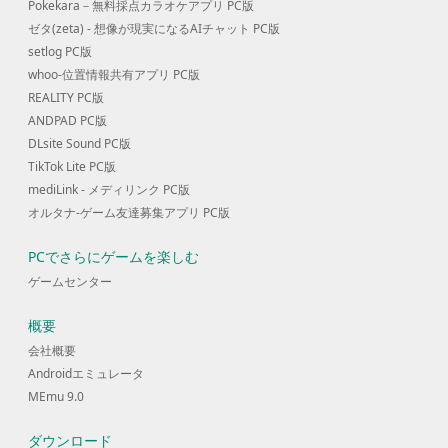
Pokekara－無料採点カラオケアプリ PC版
ゼタ(zeta) - 想像が現実になるAIチャット PC版
setlog PC版
whoo-位置情報共有アプリ PC版
REALITY PC版
ANDPAD PC版
DLsite Sound PC版
TikTok Lite PC版
mediLink - メディリンク PC版
オルタナ-ゲーム友達募集アプリ PC版
PCでさらにゲームを楽しむ
ゲームセンター
概要
会社概要
Androidエミュレータ
MEmu 9.0
ダウンロード