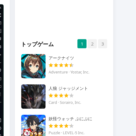
トップゲーム
1
2
3
アークナイツ
Adventure · Yostar, Inc.
人狼 ジャッジメント
Card · Sorairo, Inc.
妖怪ウォッチ ぷにぷに
Puzzle · LEVEL-5 Inc.