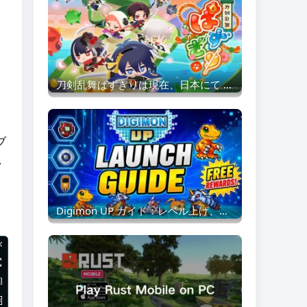
刀剣乱舞ぱずぎりは現在、日本にて PC およびモバイル版の事前登録を受付中です。
ブ
し
Digimon UP ガイド：レベル上げ、通貨、装備、スキルカード、サポート、デイリー任務 & リロール戦略