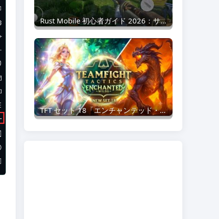
Rust Mobile 初心者ガイド 2026：サバイバルのコツ、拠点構築、成長戦略
TFT セット 18「エンチャンテッド・ワイルズ」早期 PBE ガイド：最強構成、リリース日、ティアリスト予測
ま