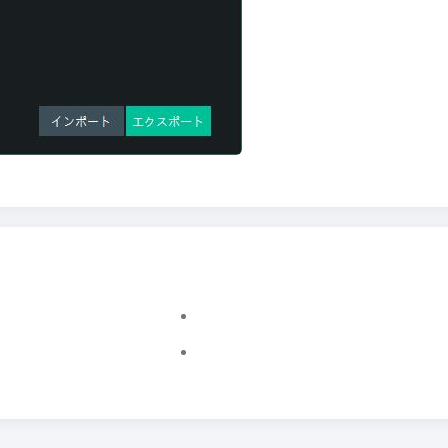
PC で仮想化技術 (VT) を有効にする方法
Windbgツールの使用方法
APPが水平画面と垂直画面を切り替えることを禁止
ディスク圧縮機能の紹介