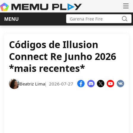
Search
MENU
for:
Sea
Skip
to
content
Códigos de Illusion
Connect Re Junho 2026
*mais recentes*
Beatriz Lima
2026-07-27
|