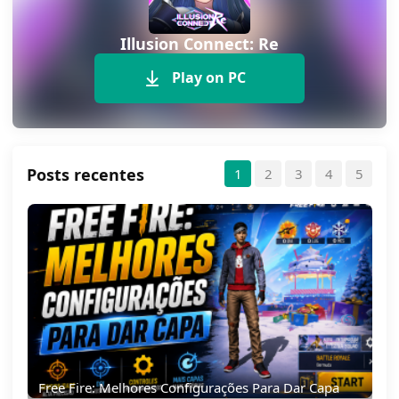
Illusion Connect: Re
Play on PC
Posts recentes
1
2
3
4
5
Free Fire: Melhores Configurações Para Dar Capa