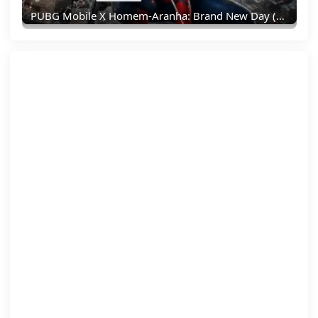
PUBG Mobile X Homem-Aranha: Brand New Day (Um Novo Dia) – Tudo Que Você Precisa Saber!