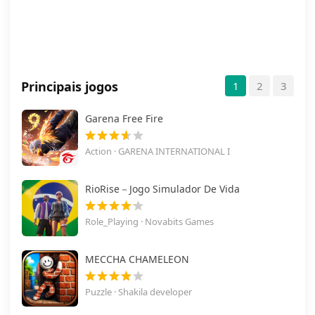
Principais jogos
1
2
3
Garena Free Fire
Action · GARENA INTERNATIONAL I
RioRise－Jogo Simulador De Vida
Role_Playing · Novabits Games
MECCHA CHAMELEON
Puzzle · Shakila developer