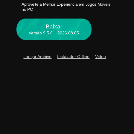
Aproveite a Melhor Experiência em Jogos Móveis
Aproveit
no PC
Baixar
Versão 9.5.6 2026.08.05
Lançar Archive
Instalador Offline
Video