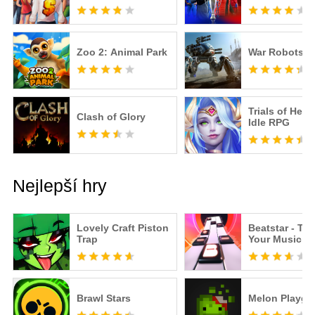
Shop Tycoon
Zoo 2: Animal Park
War Robots
Trials of Hero
Clash of Glory
Idle RPG
Nejlepší hry
Lovely Craft Piston
Beatstar - To
Trap
Your Music
Brawl Stars
Melon Playgr