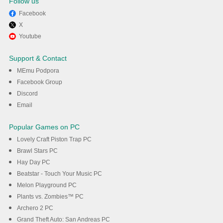
Follow us
Facebook
X
Užijte si hraní Hand Strike na
Youtube
PC s MEmu
Support & Contact
MEmu Podpora
Stáhnout
Facebook Group
Discord
Email
Popular Games on PC
Lovely Craft Piston Trap PC
Brawl Stars PC
Hay Day PC
Beatstar - Touch Your Music PC
Melon Playground PC
Plants vs. Zombies™ PC
Archero 2 PC
Grand Theft Auto: San Andreas PC