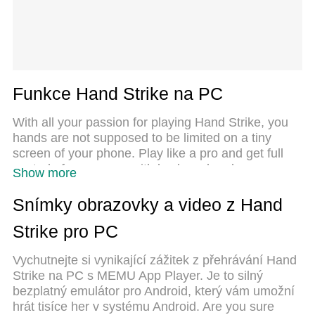
Funkce Hand Strike na PC
With all your passion for playing Hand Strike, you
hands are not supposed to be limited on a tiny
screen of your phone. Play like a pro and get full
control of your game with keyboard and mouse.
Show more
MEmu offers you all the things that you are
expecting. Download and play Hand Strike on PC.
Snímky obrazovky a video z Hand
Play as long as you want, no more limitations of
Strike pro PC
battery, mobile data and disturbing calls. The brand
new MEmu 9 is the best choice of playing Hand
Vychutnejte si vynikající zážitek z přehrávání Hand
Strike on PC. Prepared with our expertise, the
Strike na PC s MEMU App Player. Je to silný
exquisite preset keymapping system makes Hand
bezplatný emulátor pro Android, který vám umožní
Strike a real PC game. MEmu multi-instance
hrát tisíce her v systému Android. Are you sure
manager makes playing 2 or more accounts on the