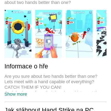
about two hands better than one?
same device possible. And the most important, our
exclusive emulation engine can release full
potential of your PC, make everything smooth.
Informace o hře
Are you sure about two hands better than one?
Lets meet with a hand capable of everything?
CATCH THEM IF YOU CAN!
Grab bad guys from their heads and interract them
Show more
with anything placed in the environment. It will be
fun to poke your nose into their business.
Earn extra money and gain more with FREE Bonus
Jak stáhnout Hand Strike na PC