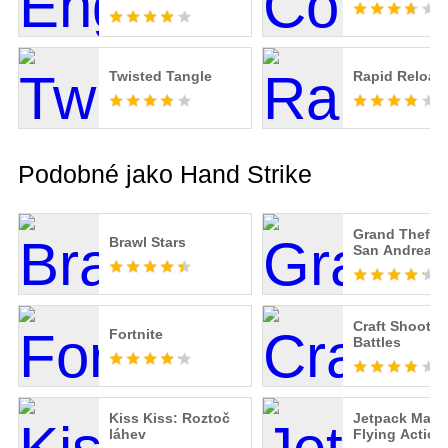
Twisted Tangle
Rapid Reload
Podobné jako Hand Strike
Grand Theft A
Brawl Stars
San Andreas
Craft Shooter
Fortnite
Battles
Kiss Kiss: Roztoč
Jetpack Maste
láhev
Flying Action