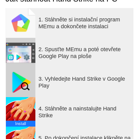
Levels!
== GAME FEATURES ==
◉ Lots of fun content for FREE!
1. Stáhněte si instalační program
◉ Super easy to navigate!
MEmu a dokončete instalaci
◉ Freedom in how you approach levels.
◉ Choose whichever trap you want!
◉ Hilarious animations and face reactions!
2. Spusťte MEmu a poté otevřete
◉ Fun weapons and glorious hand skins at your
Google Play na ploše
disposal!
3. Vyhledejte Hand Strike v Google
Play
4. Stáhněte a nainstalujte Hand
Strike
Install
5. Po dokončení instalace klikněte na