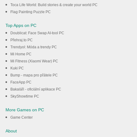
Toca Life World: Build stories & create your world PC
Flag Painting Puzzle PC
Top Apps on PC
Doublicat: Face Swap AI-tool PC
Přehraj.to PC
Trendyol: Móda a trendy PC
Mi Home PC
Mi Fitness (Xiaomi Wear) PC
Kuki PC
Bump - mapa pro přátele PC
FaceApp PC
Bakaláři - oficiální aplikace PC
SkyShowtime PC
More Games on PC
Game Center
About