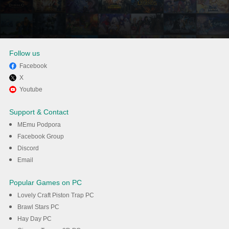
Follow us
Facebook
X
Užijte si hraní John Pork In
Youtube
Video Call na PC s MEmu
Support & Contact
MEmu Podpora
Stáhnout
Facebook Group
Discord
Email
Popular Games on PC
Lovely Craft Piston Trap PC
Brawl Stars PC
Hay Day PC