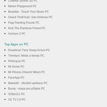
Cinema Tycoon 3D PC
Melon Playground PC
Beatstar - Touch Your Music PC
Grand Theft Auto: San Andreas PC
Flag Painting Puzzle PC
Kick The Rainbow Friend PC
Archero 2 PC
Top Apps on PC
Doublicat: Face Swap AI-tool PC
Trendyol: Móda a trendy PC
Přehraj.to PC
Mi Home PC
Mi Fitness (Xiaomi Wear) PC
FaceApp PC
Bakaláři - oficiální aplikace PC
Bump - mapa pro přátele PC
Sčítání21 PC
O2 TV 2.0 PC