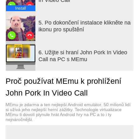
Install
5. Po dokončení instalace klikněte na
ikonu pro spuštění
6. Užijte si hraní John Pork In Video
Call na PC s MEmu
Proč používat MEmu k prohlížení
John Pork In Video Call
MEmu je zdarma a ten nejlepší Android emulátor. 50 milionů lidí
si užívá jeho nejlepší herní zážitky. Technologie virtualizace
MEmu ti dovolí plynule hrát Android hry na PC a to i ty
nejnáročnější.