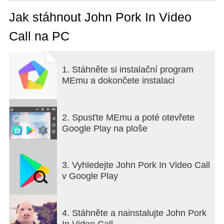
refers to an online character with a human body
and an enlarged pig’s nose - John Pork
Jak stáhnout John Pork In Video
While the real identity of the online personality is
Call na PC
not known at this time, it appears that the character
is an AI-generated image.
***Disclaimer: This App is purely fictional and not
1. Stáhněte si instalační program
an official just made For Fun It's just entertainment.
MEmu a dokončete instalaci
In other words, this is not The john pork is calling
who calls, but a simulation of fake calls and fiction.
2. Spusťte MEmu a poté otevřete
Google Play na ploše
3. Vyhledejte John Pork In Video Call
v Google Play
4. Stáhněte a nainstalujte John Pork
In Video Call