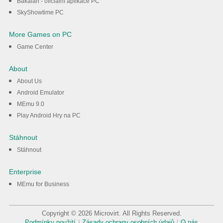
Bakaláři - oficiální aplikace PC
SkyShowtime PC
More Games on PC
Game Center
About
About Us
Android Emulator
MEmu 9.0
Play Android Hry na PC
Stáhnout
Stáhnout
Enterprise
MEmu for Business
Copyright © 2026 Microvirt. All Rights Reserved.
Podmínky použití
|
Zásady ochrany osobních údajů
|
O nás