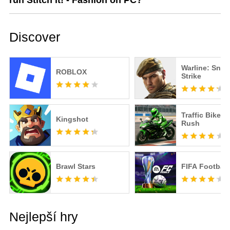
run Stitch it! - Fashion on PC?
Discover
Warline: Snip
ROBLOX
Strike
Traffic Bike R
Kingshot
Rush
Brawl Stars
FIFA Football
Nejlepší hry