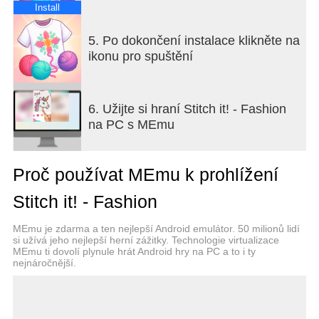
nechte se inspirovat ostatními a zúčastněte se
Install
sezónních soutěží o design – vždy je co tvořit a
objevovat.
5. Po dokončení instalace klikněte na
ikonu pro spuštění
Tato hra je víc než jen designový nástroj – je to živé
hřiště, kde se pixely a vlákna proplétají, což vám
dává sílu proměnit inspiraci v nositelné umění.
6. Užijte si hraní Stitch it! - Fashion
Vydejte se na cestu, sbírejte vzory, odemykejte
na PC s MEmu
nové šablony oděvů a sledujte, jak se vaše digitální
návrhy stávají úžasnými módními prohlášeními.
Čeká vás další vlna couture s křížkovým stehem –
Proč používat MEmu k prohlížení
budete trendsetterem vy?
Stitch it! - Fashion
MEmu je zdarma a ten nejlepší Android emulátor. 50 milionů lidí
si užívá jeho nejlepší herní zážitky. Technologie virtualizace
MEmu ti dovolí plynule hrát Android hry na PC a to i ty
nejnáročnější.