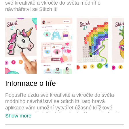
své kreativitě a vkročte do světa módního
more accounts on the same device possible. And
návrhářství se Stitch it!
the most important, our exclusive emulation engine
can release full potential of your PC, make
everything smooth.
Informace o hře
Popusťte uzdu své kreativitě a vkročte do světa
módního návrhářství se Stitch it! Tato hravá
aplikace vám umožní vytvářet úžasné křížkové
vzory pomocí intuitivní, hmatové zábavy pixelového
Show more
malování – stejně jako vaše oblíbené mobilní hry.
Nakreslete, vybarvěte a navrhněte živé motivy