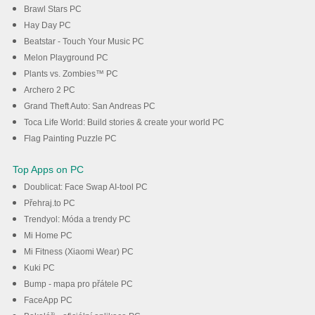
Brawl Stars PC
Hay Day PC
Beatstar - Touch Your Music PC
Melon Playground PC
Plants vs. Zombies™ PC
Archero 2 PC
Grand Theft Auto: San Andreas PC
Toca Life World: Build stories & create your world PC
Flag Painting Puzzle PC
Top Apps on PC
Doublicat: Face Swap AI-tool PC
Přehraj.to PC
Trendyol: Móda a trendy PC
Mi Home PC
Mi Fitness (Xiaomi Wear) PC
Kuki PC
Bump - mapa pro přátele PC
FaceApp PC