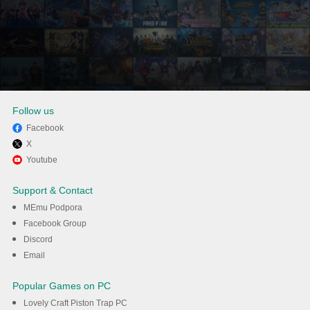
Follow us
Facebook
X
Užijte si hraní Stitch it! -
Youtube
Fashion na PC s MEmu
Support & Contact
MEmu Podpora
Stáhnout
Facebook Group
Discord
Email
Popular Games on PC
Lovely Craft Piston Trap PC