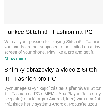
Funkce Stitch it! - Fashion na PC
With all your passion for playing Stitch it! - Fashion,
you hands are not supposed to be limited on a tiny
screen of your phone. Play like a pro and get full
control of your game with keyboard and mouse.
Show more
MEmu offers you all the things that you are
expecting. Download and play Stitch it! - Fashion
Snímky obrazovky a video z Stitch
on PC. Play as long as you want, no more
it! - Fashion pro PC
limitations of battery, mobile data and disturbing
calls. The brand new MEmu 9 is the best choice of
Vychutnejte si vynikající zážitek z přehrávání Stitch
playing Stitch it! - Fashion on PC. Prepared with
it! - Fashion na PC s MEMU App Player. Je to silný
our expertise, the exquisite preset keymapping
bezplatný emulátor pro Android, který vám umožní
system makes Stitch it! - Fashion a real PC game.
hrát tisíce her v systému Android. Popusťte uzdu
MEmu multi-instance manager makes playing 2 or