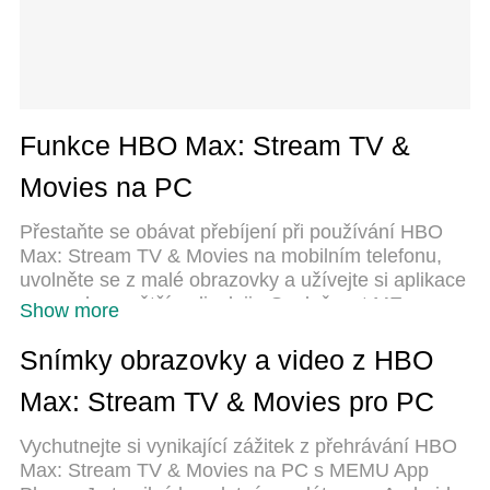
Funkce HBO Max: Stream TV &
Movies na PC
Přestaňte se obávat přebíjení při používání HBO
Max: Stream TV & Movies na mobilním telefonu,
uvolněte se z malé obrazovky a užívejte si aplikace
na mnohem větším displeji. „Společnost MEmu
Show more
vám nabízí všechny překvapivé funkce, které jste
očekávali: rychlá instalace a snadné nastavení,
Snímky obrazovky a video z HBO
intuitivní ovládání, žádná omezení baterií, mobilní
Max: Stream TV & Movies pro PC
data a rušivá volání. Zcela nový přístroj MEmu 9 je
nejlepší volbou použití HBO Max: Stream TV &
Vychutnejte si vynikající zážitek z přehrávání HBO
Movies ve vašem počítači. díky naší absorpci
Max: Stream TV & Movies na PC s MEMU App
umožňuje správce více instancí otevření 2 nebo