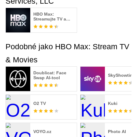
Services, LLC
HBO Max:
Streamujte TV a
filmy
Podobné jako HBO Max: Stream TV
& Movies
Doublicat: Face
SkyShowtime
Swap AI-tool
O2 TV
Kuki
VOYO.cz
Photo AI