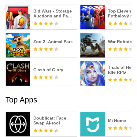
Bid Wars - Storage
Top Eleven 20
Auctions and Pawn
Fotbalový ma
Shop Tycoon
Zoo 2: Animal Park
War Robots
Trials of Hero
Clash of Glory
Idle RPG
Top Apps
Doublicat: Face
Mi Home
Swap AI-tool