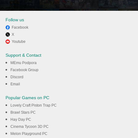
Follow us
Facebook
X
Užívejte si používání HBO
Youtube
Max: Stream TV & Movies na
Support & Contact
PC s MEmu
MEmu Podpora
Facebook Group
Discord
Stáhnout
Email
Popular Games on PC
Lovely Craft Piston Trap PC
Brawl Stars PC
Hay Day PC
Cinema Tycoon 3D PC
Melon Playground PC