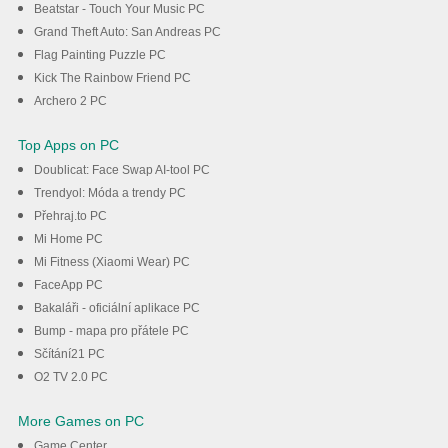
Beatstar - Touch Your Music PC
Grand Theft Auto: San Andreas PC
Flag Painting Puzzle PC
Kick The Rainbow Friend PC
Archero 2 PC
Top Apps on PC
Doublicat: Face Swap AI-tool PC
Trendyol: Móda a trendy PC
Přehraj.to PC
Mi Home PC
Mi Fitness (Xiaomi Wear) PC
FaceApp PC
Bakaláři - oficiální aplikace PC
Bump - mapa pro přátele PC
Sčítání21 PC
O2 TV 2.0 PC
More Games on PC
Game Center