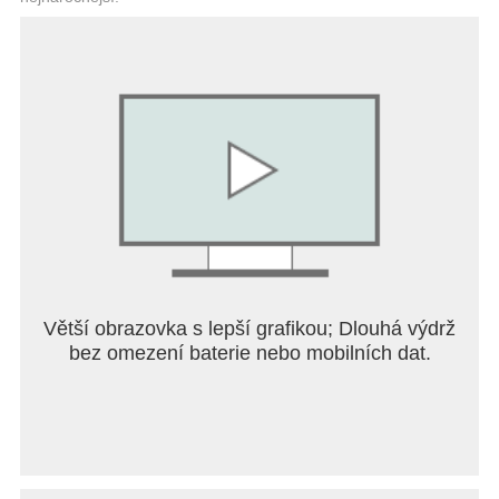
For help, please visit help.HBOMax.com.
Privacy Policy: https://www.hbomax.com/privacy
Terms of Use: https://www.hbomax.com/terms-of-
use
For California residents only, manage sharing your
data at: http://warnermediaprivacy.com/do-not-sell
Větší obrazovka s lepší grafikou; Dlouhá výdrž
bez omezení baterie nebo mobilních dat.