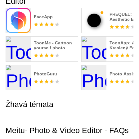
Editor
PREQUEL:
FaceApp
Aesthetic Edi
ToonMe - Cartoon
ToonApp: AI
yourself photo
Kreslený Edit
editor
Fotografií,
Karikatury
PhotoGuru
Photo Assist
Žhavá témata
Meitu- Photo & Video Editor - FAQs