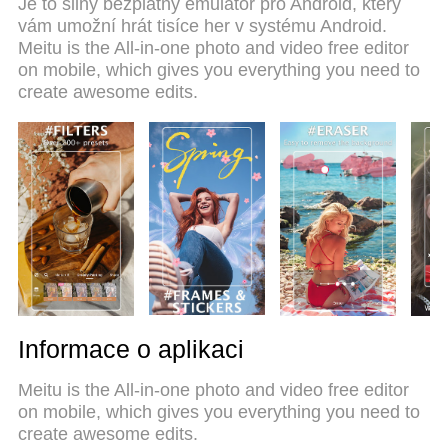
Je to silný bezplatný emulátor pro Android, který
současně. A co je nejdůležitější, náš exkluzivní
vám umožní hrát tisíce her v systému Android.
emulační modul může uvolnit plný potenciál vašeho
Meitu is the All-in-one photo and video free editor
počítače, učinit vše plynulým a příjemným.
on mobile, which gives you everything you need to
create awesome edits.
Informace o aplikaci
Meitu is the All-in-one photo and video free editor
on mobile, which gives you everything you need to
create awesome edits.