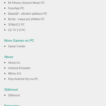
Mi Fitness (Xiaomi Wear) PC
FaceApp PC
Bakaláři - oficiální aplikace PC
Bump - mapa pro přátele PC
Sčítání21 PC
O2 TV 2.0 PC
More Games on PC
Game Center
About
About Us
Android Emulator
MEmu 9.0
Play Android Hry na PC
Stáhnout
Stáhnout
Enterprise