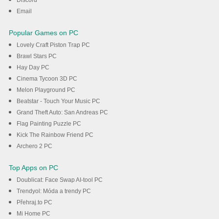
Discord
Stáhnout
Email
Popular Games on PC
Lovely Craft Piston Trap PC
Brawl Stars PC
Hay Day PC
Cinema Tycoon 3D PC
Melon Playground PC
Beatstar - Touch Your Music PC
Grand Theft Auto: San Andreas PC
Flag Painting Puzzle PC
Kick The Rainbow Friend PC
Archero 2 PC
Top Apps on PC
Doublicat: Face Swap AI-tool PC
Trendyol: Móda a trendy PC
Přehraj.to PC
Mi Home PC