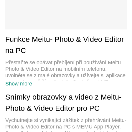
Funkce Meitu- Photo & Video Editor
na PC
Přestaňte se obávat přebíjení při používání Meitu-
Photo & Video Editor na mobilním telefonu,
uvolněte se z malé obrazovky a užívejte si aplikace
na mnohem větším displeji. „Společnost MEmu
Show more
vám nabízí všechny překvapivé funkce, které jste
očekávali: rychlá instalace a snadné nastavení,
Snímky obrazovky a video z Meitu-
intuitivní ovládání, žádná omezení baterií, mobilní
Photo & Video Editor pro PC
data a rušivá volání. Zcela nový přístroj MEmu 9 je
nejlepší volbou použití Meitu- Photo & Video Editor
Vychutnejte si vynikající zážitek z přehrávání Meitu-
ve vašem počítači. díky naší absorpci umožňuje
Photo & Video Editor na PC s MEMU App Player.
správce více instancí otevření 2 nebo více účtů