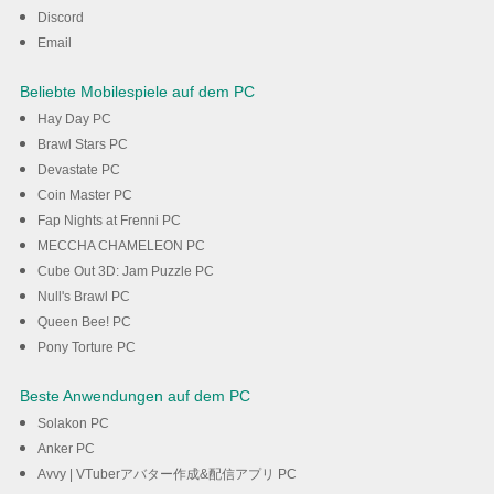
Discord
Herunterladen
Email
Beliebte Mobilespiele auf dem PC
Hay Day PC
Brawl Stars PC
Devastate PC
Coin Master PC
Fap Nights at Frenni PC
MECCHA CHAMELEON PC
Cube Out 3D: Jam Puzzle PC
Null's Brawl PC
Queen Bee! PC
Pony Torture PC
Beste Anwendungen auf dem PC
Solakon PC
Anker PC
Avvy | VTuberアバター作成&配信アプリ PC