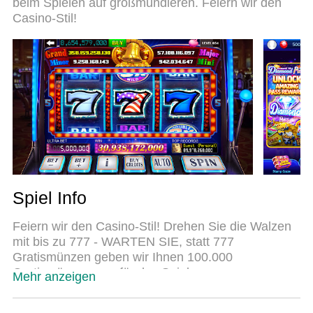
beim Spielen auf großmundieren. Feiern wir den
beste Wahl, um Classic Slots™ - Casino-Spiele auf
Casino-Stil!
dem PC zu spielen. Das exquisite voreingestellte
Tastaturbelegungssystem, das mit unserem
Fachwissen vorbereitet wurde, macht Classic
Slots™ - Casino-Spiele zu einem echten PC-Spiel.
Der MEmu Multi-Instanz-Manager ermöglicht das
Spielen von 2 oder mehr Konten auf demselben
Gerät. Und das Wichtigste: Unsere exklusive
Emulations-Engine kann das volle Potenzial Ihres
PCs freisetzen und für reibungslose Abläufe
sorgen.
Spiel Info
Feiern wir den Casino-Stil! Drehen Sie die Walzen
mit bis zu 777 - WARTEN SIE, statt 777
Gratismünzen geben wir Ihnen 100.000
Gratismünzen, nur für das Spielen unseres
Mehr anzeigen
klassischen Social Casino-Spiels!