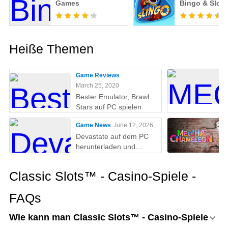
Games
Bingo & Slots
Heiße Themen
Game Reviews
March 25, 2020
Bester Emulator, Brawl
Stars auf PC spielen
Game News
June 12, 2026
Devastate auf dem PC
herunterladen und
spielen: Der ultimative
Gaming-Guide mit MEmu
Classic Slots™ - Casino-Spiele -
Play
FAQs
Wie kann man Classic Slots™ - Casino-Spiele