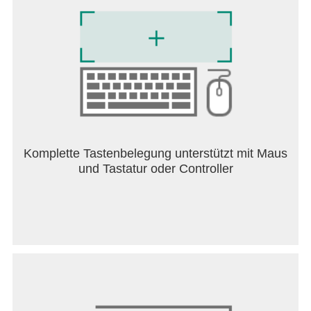
klassischer Slot-Hebel
- Gewinnen Sie Jackpots in Ihren klassischen
Lieblings-Slots-Spielen und hinterlassen Sie Ihren
Namen auf den Slots-Bestenlisten im Vegas-Stil
- Holen Sie sich große Gewinne mit unserem VIP
Wheel Jackpot für High Roller!
- Ein authentisches und klassisches
Spielautomaten-Erlebnis, genau wie in einem
Casino, aber völlig kostenlos
Komplette Tastenbelegung unterstützt mit Maus
Betreten Sie unser klassisches Casino und
und Tastatur oder Controller
versuchen Sie Ihr Glück mit Spielautomaten, die
sich wie ein echtes 777 Vegas Casino anfühlen!
Lade es kostenlos herunter! Verbinden Sie sich mit
Facebook, um Ihren Freunden zu zeigen, wer der
wahre Champion von Vegas ist, und holen Sie sich
zusätzliche 10.000 kostenlose Münzen!
Dir gefallen unsere Spiele? Hinterlassen Sie uns
eine 5-Sterne-Bewertung.
-Classic Slots ist für Personen ab 21 Jahren und