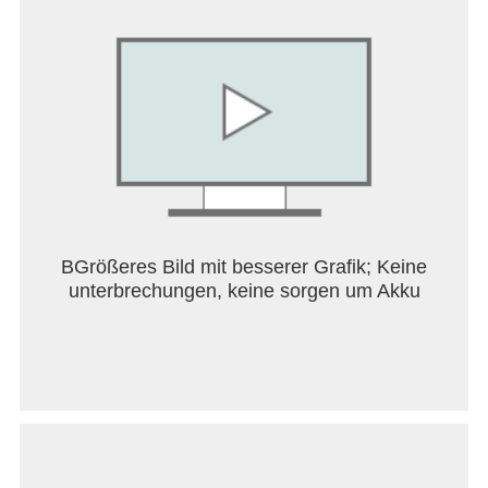
- Kostenloser täglicher Spin und kostenlose Boni zu
jeder Stunde bedeuten, dass Sie immer Münzen
haben, um bei klassischen Spielautomaten und
anderem Casino-Spaß GROSS ZU GEWINNEN
- Riesige Auswahl an erstaunlichen
Spielautomaten, alle mit einem klassischen Gefühl.
Spüren Sie den Nervenkitzel von 777 LAS VEGAS
CASINO SLOTS mit Hunderten von kostenlosen
klassischen Casino-Slots-Spielen zur Auswahl
- Atemberaubende klassische Casino-Slots-Grafik!
Erleben Sie das hochmoderne Design, die Grafik
BGrößeres Bild mit besserer Grafik; Keine
und den Sound klassischer Vegas-Spielautomaten
unterbrechungen, keine sorgen um Akku
- Gewinnen Sie groß in unseren kostenlosen
klassischen Slots-Spielen mit Freunden! Verbinde
dich mit Facebook und sende deinen Freunden
jeden Tag KOSTENLOSE MÜNZEN für noch mehr
Spannung
- Einfach zu spielende Slots mit unzähligen völlig
kostenlosen Slots-Funktionen, darunter
individueller Walzenstopp, Auto-Spin und ein