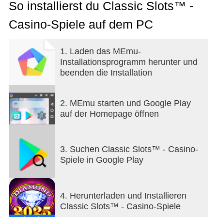
Über 100 kostenlose klassische 777-
So installierst du Classic Slots™ -
Spielautomaten mit riesigen Jackpots, Boni,
Casino-Spiele auf dem PC
Funktionen, Sonderveranstaltungen und vielem
mehr. Kommen wir zu den Slots im klassischen Las
Vegas-Stil!
1. Laden das MEmu-
Installationsprogramm herunter und
Worauf wartest du? Wenn kostenlose Casino 777
beenden die Installation
klassische Casino-Slots-Spiele Ihre Nische sind,
warum laden Sie dann nicht dieses völlig
kostenlose Casino-Spiel herunter und probieren es
2. MEmu starten und Google Play
aus? Denken Sie daran, es ist absolut 777
auf der Homepage öffnen
kostenlos! Sie können unsere riesige klassische
Casino-Sammlung klassischer Vegas-
Spielautomaten spielen und müssen keinen
3. Suchen Classic Slots™ - Casino-
einzigen Cent ausgeben, um unsere klassischen
Spiele in Google Play
Spielautomaten zu spielen. Alle unsere
Spielautomaten, von den klassischen
Spielautomaten über die Video-Spielautomaten bis
4. Herunterladen und Installieren
hin zu den Gelegenheitsspielautomaten, sind völlig
Classic Slots™ - Casino-Spiele
kostenlose Spiele.