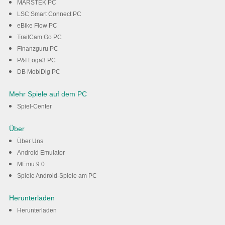
MARSTEK PC
LSC Smart Connect PC
eBike Flow PC
TrailCam Go PC
Finanzguru PC
P&I Loga3 PC
DB MobiDig PC
Mehr Spiele auf dem PC
Spiel-Center
Über
Über Uns
Android Emulator
MEmu 9.0
Spiele Android-Spiele am PC
Herunterladen
Herunterladen