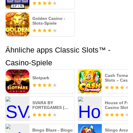
Golden Casino -
Slots-Spiele
Ähnliche apps Classic Slots™ -
Casino-Spiele
Cash Tornad
Slotpark
Slots – Casin
SVARA BY
House of Fun
FORTEGAMES (
Casino Slots
SVARKA )
Bingo Blaze - Bingo
Slingo Arcade