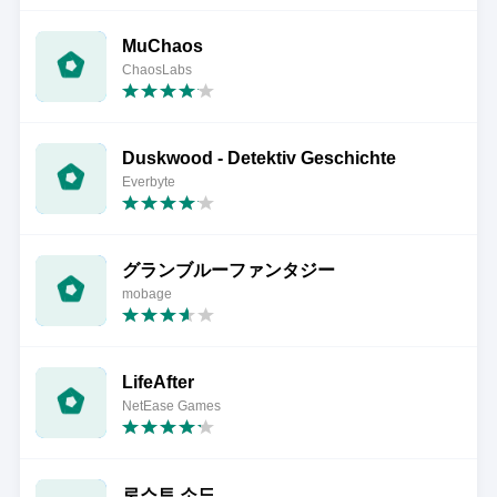
MuChaos
ChaosLabs
Duskwood - Detektiv Geschichte
Everbyte
グランブルーファンタジー
mobage
LifeAfter
NetEase Games
로스트 소드