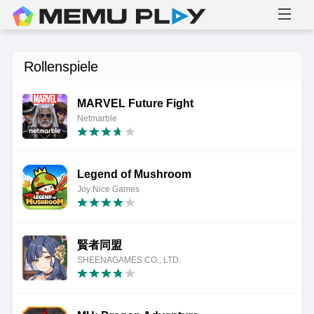
Rollenspiele
MARVEL Future Fight
Netmarble
Legend of Mushroom
Joy Nice Games
賢者同盟
SHEENAGAMES CO., LTD.