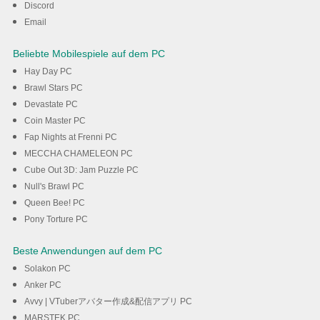
Discord
Email
Beliebte Mobilespiele auf dem PC
Hay Day PC
Brawl Stars PC
Devastate PC
Coin Master PC
Fap Nights at Frenni PC
MECCHA CHAMELEON PC
Cube Out 3D: Jam Puzzle PC
Null's Brawl PC
Queen Bee! PC
Pony Torture PC
Beste Anwendungen auf dem PC
Solakon PC
Anker PC
Avvy | VTuberアバター作成&配信アプリ PC
MARSTEK PC