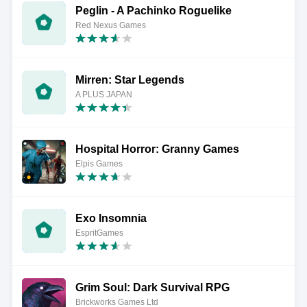
Peglin - A Pachinko Roguelike
Red Nexus Games
Mirren: Star Legends
A PLUS JAPAN
Hospital Horror: Granny Games
Elpis Games
Exo Insomnia
EspritGames
Grim Soul: Dark Survival RPG
Brickworks Games Ltd