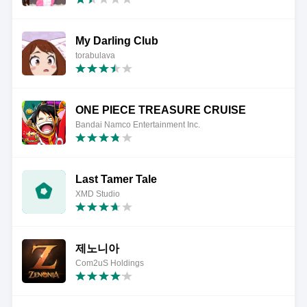
My Darling Club
torabulava
ONE PIECE TREASURE CRUISE
Bandai Namco Entertainment Inc.
Last Tamer Tale
XMD Studio
제노니아
Com2uS Holdings