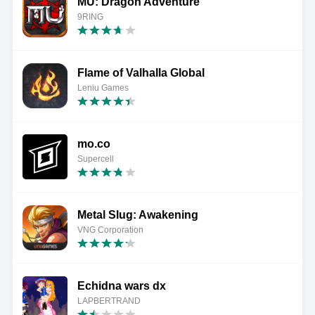
MU: Dragon Adventure
9RING
Flame of Valhalla Global
Leniu Games
mo.co
Supercell
Metal Slug: Awakening
VNG Corporation
Echidna wars dx
LAPBERTRAND