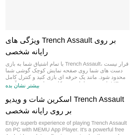
ویژگی های Trench Assault بر روی
رایانه شخصی
با تمام اشتیاق شما به بازی Trench Assault، قرار نیست
دست های شما روی صفحه نمایش کوچک گوشی شما
محدود شود. مانند یک حرفه ای بازی کنید و کنترل کامل
بازی خود را با صفحه کلید و ماوس بدست آورید.MEmu
بیشتر نشان بده
همه ی انتظاراتی که دارید را برآورده می کند.Trench
Assault را بر روی رایانه شخصی دانلود و بازی کنید. تا
اسکرین شات و ویدیو Trench Assault
زمانی که می خواهید بازی کنید، دیگر محدودیتی در
بر روی رایانه شخصی
باتری، داده تلفن همراه و تماس های مزاحم وجود
ندارد.MEmu 9 کاملاً جدید و بهترین انتخاب برای بازی
Enjoy superb experience of playing Trench Assault
Trench Assault روی رایانه شخصی است. با تخصص ما،
on PC with MEMU App Player. It's a powerful free
سیستم keymapping از پیش تعیین شده عالی،Trench