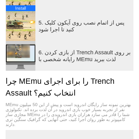
waiting for you. Fight for courage and glory!
Become an honored Commander!
Install
Support:
Are you having problems? Contact us at ta@amt-
5. پس از اتمام نصب روی آیکون کلیک
games.com or in the game by going to Settings >
کنید تا اجرا شود
Support.
Privacy Policy:
https://amt-games.com/privacy/
6. از بازی کردن Trench Assault بر روی
Terms of Service:
رایانه شخصی با MEmu لذت ببرید
https://amt-games.com/tos/
چرا MEmu را برای اجرای Trench
Assault انتخاب کنیم؟
MEmu بهترین نمونه ساز رایگان اندروید است و پیش از این 50 میلیون
نفر از تجربه بسیار خوب بازی اندروید در آن لذت برده اند. تکنولوژی
مجازی ساز MEmu شما را قادر می سازد هزاران بازی اندرویدی را در
کامپیوتر به طور روان اجرا کنید، حتی آنهایی که گرافیک سنگین تری
دارند.