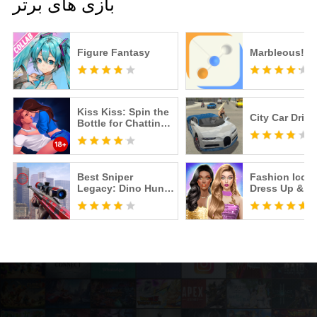
بازی های برتر
Figure Fantasy
Marbleous!
Kiss Kiss: Spin the
City Car Drive
Bottle for Chatting
& Fun
Best Sniper
Fashion Icon:
Legacy: Dino Hunt
Dress Up & St
& Shooter 3D