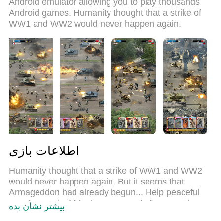
Android emulator allowing you to play thousands
Assault را به یک بازی رایانه شخصی واقعی تبدیل می
Android games. Humanity thought that a strike of
کند.مدیریت چند موردی MEmu امکان اجرای 2 یا چندین
WW1 and WW2 would never happen again.
حساب در یک دستگاه را فراهم می کند.و مهم‌تر از همه،
موتور شبیه‌سازی انحصاری ما می‌تواند پتانسیل کامل
رایانه شما را آزاد کند و همه چیز را روان کند.
اطلاعات بازی
Humanity thought that a strike of WW1 and WW2
would never happen again. But it seems that
Armageddon had already begun... Help peaceful
country survive! Master command of war, guide
بیشتر نشان بده
your army and win the trench war!