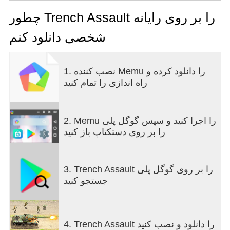
Lead your troops to historic triumph! Build a strong
card deck and crush your enemy's HQ by tactically
چطور Trench Assault را بر روی رایانه
deploying your army!
شخصی دانلود کنم
Numerous military equipment is at your disposal:
stormtroopers, artillery, bunkers, snipers, machine
gunners, guns, a tank, a bomb. Earn medals and
1. نصب کننده Memu را دانلود کرده و
climb up the Leaderboard! Open crates to unlock
راه اندازی را تمام کنید
new powerful units and spells! Will you get one of
the legendary cards?
FEATURES:
+ World War 2 theme
2. Memu را اجرا کنید و سپس گوگل پلی
+ PVP
را بر روی دستکتاپ باز کنید
+ Intuitive mechanics
+ Destroy enemy HQ to unlock cards
+ Trench warfare with epic explosions
3. Trench Assault را بر روی گوگل پلی
+ Earn medals
جستجو کنید
+ Quick and spectacular battles
+ Deck building: aggro, control, combo-archetypes
+ Play for free!
Variation in strategy and freedom of operation are
4. Trench Assault را دانلود و نصب کنید