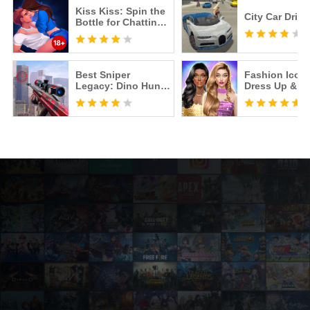
Kiss Kiss: Spin the
City Car Drive
Bottle for Chatting
& Fun
Best Sniper
Fashion Icon:
Legacy: Dino Hunt
Dress Up & St
& Shooter 3D