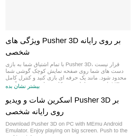
ویژگی های Pusher 3D بر روی رایانه
شخصی
با تمام اشتیاق شما به بازی Pusher 3D، قرار نیست
دست های شما روی صفحه نمایش کوچک گوشی شما
محدود شود. مانند یک حرفه ای بازی کنید و کنترل کامل
بازی خود را با صفحه کلید و ماوس بدست آورید.MEmu
بیشتر نشان بده
همه ی انتظاراتی که دارید را برآورده می کند.Pusher
3D را بر روی رایانه شخصی دانلود و بازی کنید. تا زمانی
اسکرین شات و ویدیو Pusher 3D بر
که می خواهید بازی کنید، دیگر محدودیتی در باتری، داده
روی رایانه شخصی
تلفن همراه و تماس های مزاحم وجود ندارد.MEmu 9
کاملاً جدید و بهترین انتخاب برای بازی Pusher 3D روی
Download Pusher 3D on PC with MEmu Android
رایانه شخصی است. با تخصص ما، سیستم keymapping
Emulator. Enjoy playing on big screen. Push to the
از پیش تعیین شده عالی،Pusher 3D را به یک بازی رایانه