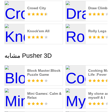
Crowd City
Draw Climber
Knock'em All
Rolly Legs
مشابه Pusher 3D
Block Master:Block
Cooking Mast
Puzzle Game
Life :Fever C
Restaurant C
Mini Games: Calm &
My clone arm
Relax
myself & I