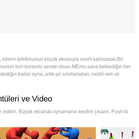
ellerin telefonunun küçük ekranıyla sınırlı kalmamalı.Bir
oyununun tüm kontrolü sende olsun.MEmu sana beklediğin her
ediğin kadar oyna, artık pil sınırlamaları, mobil veri ve
PC'de Pusher 3D oynamak için en iyi seçim. Uzmanlığımızla
 Pusher 3D oyununu gerçek bir PC oyununa dönüştürüyor.MEmu
aha fazla hesap oynamayı mümkün kılıyor.Ve en önemlisi, özel
tüleri ve Video
 ortaya çıkarıyor, her şeyi sorunsuz hale getiriyor.
indirin. Büyük ekranda oynamanın keyfini çıkarın. Push to