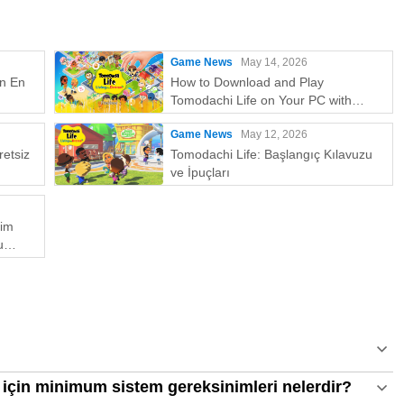
Game News
May 14, 2026
in En
How to Download and Play
Tomodachi Life on Your PC with
MEmu
Game News
May 12, 2026
etsiz
Tomodachi Life: Başlangıç Kılavuzu
ve İpuçları
kim
u
Emu En
için minimum sistem gereksinimleri nelerdir?