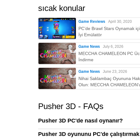
sıcak konular
Game Reviews
April 30, 2020
PC’de Brawl Stars Oynamak iç
İyi Emülatör
Game News
July 6, 2026
MECCHA CHAMELEON PC Ücr
İndirme
Game News
June 23, 2026
Nihai Saklambaç Oyununa Ha
Olun: MECCHA CHAMELEON'
PC'de Oynamak İçin Neden M
İyi Yoldur!
Pusher 3D - FAQs
Pusher 3D PC'de nasıl oynanır?
Pusher 3D oyununu PC'de çalıştırmak 