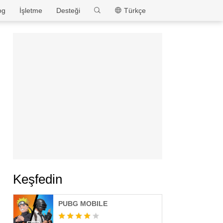
MEmu
og
İşletme
Desteği
Türkçe
Keşfedin
PUBG MOBILE