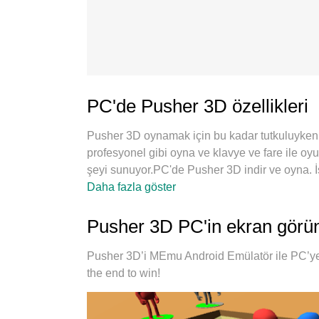
PC'de Pusher 3D özellikleri
Pusher 3D oynamak için bu kadar tutkuluyken, 
profesyonel gibi oyna ve klavye ve fare ile 
şeyi sunuyor.PC'de Pusher 3D indir ve oyna. İst
rahatsız edici çağrılar yok.Yepyeni MEmu 9, 
Daha fazla göster
hazırlanan zarif ön ayar tuş eşleme sistemi
çoklu örnek yöneticisi, aynı cihazda 2 veya d
Pusher 3D PC'in ekran görün
emülasyon motorumuz PC'nizin tüm potansiyelini
Pusher 3D’i MEmu Android Emülatör ile PC’ye 
the end to win!