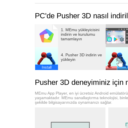
PC'de Pusher 3D nasıl indiril
1. MEmu yükleyicisini
indirin ve kurulumu
tamamlayın
4. Pusher 3D indirin ve
yükleyin
Install
Pusher 3D deneyiminiz için
MEmu App Player, en iyi ücretsiz Android emülatö
yaşamaktadır. MEmu sanallaştırma teknolojisi, binler
şekilde bilgisayarınızda oynamanızı sağlar.