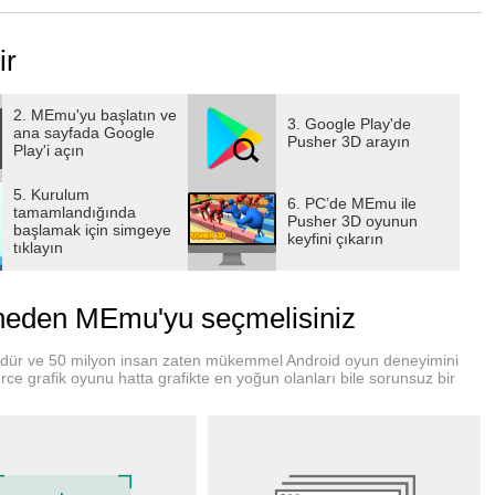
ir
2. MEmu'yu başlatın ve
3. Google Play'de
ana sayfada Google
Pusher 3D arayın
Play'i açın
5. Kurulum
6. PC’de MEmu ile
tamamlandığında
Pusher 3D oyunun
başlamak için simgeye
keyfini çıkarın
tıklayın
 neden MEmu'yu seçmelisiniz
rüdür ve 50 milyon insan zaten mükemmel Android oyun deneyimini
ce grafik oyunu hatta grafikte en yoğun olanları bile sorunsuz bir