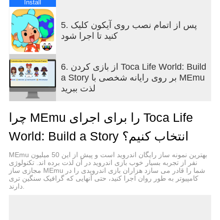
Install
به روش خودتان بازی کنید
5. پس از اتمام نصب روی آیکون کلیک
داستان‌های خودتان را بسازید. سرآشپز، صاحب اسپا،
کنید تا اجرا شود
ستاره راک یا معلم شوید
مکان‌ها را با هم ترکیب و تطبیق دهید تا مینی‌گیم‌ها و
چالش‌های خودتان را ابداع کنید
6. از بازی کردن Toca Life World: Build
شخصیت‌ها را بین خانه‌ها، مدارس، مغازه‌ها و مکان‌های
a Story بر روی رایانه شخصی با MEmu
مخفی جابجا کنید
لذت ببرید
نقش‌آفرینی مانند اداره بیمارستان حیوانات خانگی، افتتاح
یک استودیوی مد یا میزبانی یک مهمانی شبانه را امتحان
چرا MEmu را برای اجرای Toca Life
کنید
World: Build a Story انتخاب کنیم؟
کاوش، کشف و جمع‌آوری کنید
MEmu بهترین نمونه ساز رایگان اندروید است و پیش از این 50 میلیون
جواهرات پنهان، اتاق‌های مخفی و شگفتی‌ها را در
نفر از تجربه بسیار خوب بازی اندروید در آن لذت برده اند. تکنولوژی
مجازی ساز MEmu شما را قادر می سازد هزاران بازی اندرویدی را در
مکان‌ها پیدا کنید
کامپیوتر به طور روان اجرا کنید، حتی آنهایی که گرافیک سنگین تری
هر جمعه برای دریافت هدایای رایگان از جمله مبلمان،
دارند.
لباس‌ها، تزئینات و حیوانات خانگی به اداره پست مراجعه
کنید
با اضافه شدن بسته‌ها و مکان‌های جدید به فروشگاه