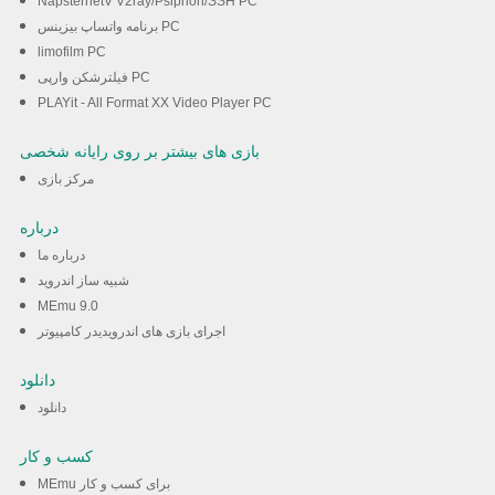
NapsternetV V2ray/Psiphon/SSH PC
برنامه واتساپ بیزینس PC
limofilm PC
فیلترشکن وارپی PC
PLAYit - All Format XX Video Player PC
بازی های بیشتر بر روی رایانه شخصی
مرکز بازی
درباره
درباره ما
شبیه ساز اندروید
MEmu 9.0
اجرای بازی های اندرویدیدر کامپیوتر
دانلود
دانلود
کسب و کار
MEmu برای کسب و کار