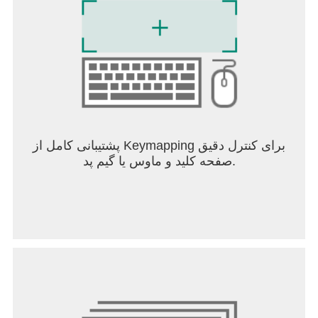
سرگرمی برنده جایزه از TOCA BOCA
بازی ما به دلیل طراحی بازیگوشانه و تعهد به ایمنی
کودکان، به عنوان برنامه سال و انتخاب سردبیر شناخته
شده است. بازی برنده جایزه کودکان ما را می‌توان روی
تلفن‌ها، تبلت‌ها و رایانه‌ها دانلود کرد و برای خانواده‌هایی
که می‌خواهند دنیای خود را گسترش دهند، خریدهای
درون برنامه‌ای اختیاری دارد. ما به قدرت بازی اعتقاد
داریم. به همین دلیل است که Toca Boca World به
عنوان یک بازی با کیفیت بالا و بدون تبلیغات ساخته شده
پشتیبانی کامل از Keymapping برای کنترل دقیق
است که به کودکان اجازه می‌دهد آزادانه کاوش، خلق و
صفحه کلید و ماوس یا گیم پد.
تخیل کنند.
در ارتباط باشید
با دنبال کردن Toca Boca World در شبکه‌های اجتماعی
و فروشگاه درون برنامه‌ای، مکان‌ها، رویدادها و
همکاری‌های جدید را کشف کنید. همیشه یک داستان جدید
در انتظار شماست.