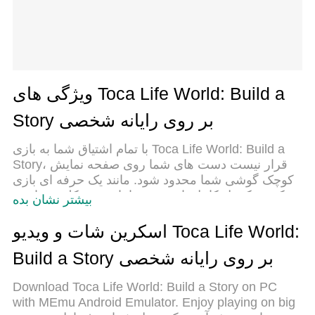
ویژگی های Toca Life World: Build a
Story بر روی رایانه شخصی
با تمام اشتیاق شما به بازی Toca Life World: Build a
Story، قرار نیست دست های شما روی صفحه نمایش
کوچک گوشی شما محدود شود. مانند یک حرفه ای بازی
کنید و کنترل کامل بازی خود را با صفحه کلید و ماوس
بیشتر نشان بده
بدست آورید.MEmu همه ی انتظاراتی که دارید را
برآورده می کند.Toca Life World: Build a Story را بر
اسکرین شات و ویدیو Toca Life World:
روی رایانه شخصی دانلود و بازی کنید. تا زمانی که می
Build a Story بر روی رایانه شخصی
خواهید بازی کنید، دیگر محدودیتی در باتری، داده تلفن
همراه و تماس های مزاحم وجود ندارد.MEmu 9 کاملاً
Download Toca Life World: Build a Story on PC
جدید و بهترین انتخاب برای بازی Toca Life World: Build
with MEmu Android Emulator. Enjoy playing on big
a Story روی رایانه شخصی است. با تخصص ما، سیستم