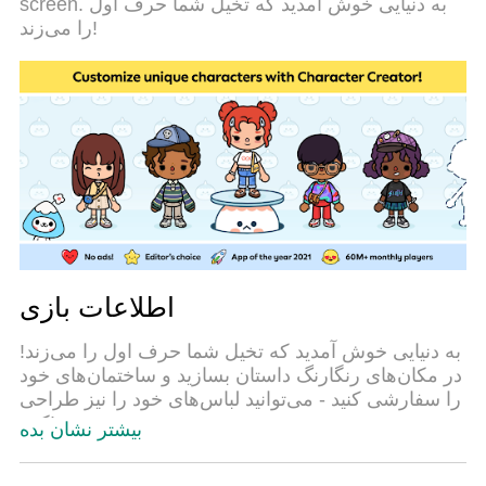
screen. به دنیایی خوش آمدید که تخیل شما حرف اول
keymapping از پیش تعیین شده عالی،Toca Life World:
را می‌زند!
Build a Story را به یک بازی رایانه شخصی واقعی تبدیل
می کند.مدیریت چند موردی MEmu امکان اجرای 2 یا
چندین حساب در یک دستگاه را فراهم می کند.و مهم‌تر
از همه، موتور شبیه‌سازی انحصاری ما می‌تواند پتانسیل
کامل رایانه شما را آزاد کند و همه چیز را روان کند.
اطلاعات بازی
به دنیایی خوش آمدید که تخیل شما حرف اول را می‌زند!
در مکان‌های رنگارنگ داستان بسازید و ساختمان‌های خود
را سفارشی کنید - می‌توانید لباس‌های خود را نیز طراحی
کنید!
بیشتر نشان بده
دنیای توکا بوکا در مورد بازی با پایان باز است. هیچ