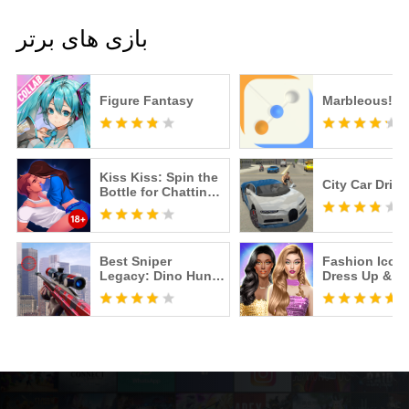
بازی های برتر
Figure Fantasy
Marbleous!
Kiss Kiss: Spin the
City Car Drive
Bottle for Chatting
& Fun
Best Sniper
Fashion Icon:
Legacy: Dino Hunt
Dress Up & St
& Shooter 3D