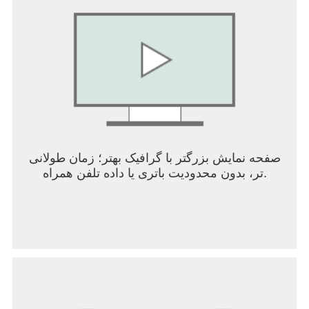
درون برنامه‌ای، دنیای خود را رشد دهید
ساخته شده برای کودکان، بازی آسان
کنترل‌های ساده و لمسی، آن را برای همه توانایی‌های
خواندن قابل استفاده می‌کند
بدون محدودیت زمانی یا نمرات بالا. فقط یک بازی
خلاقانه
طراحی باز به بچه‌ها اجازه می‌دهد کنجکاوی خود را دنبال
کنند
صفحه نمایش بزرگتر با گرافیک بهتر؛ زمان طولانی
تر، بدون محدودیت باتری یا داده تلفن همراه.
ایمن، تک نفره و بدون تبلیغات
Toca Boca World یک بازی تک نفره مخصوص کودکان
است، چت ندارد و غریبه‌ای در آن نیست
مطابق با COPPA، و با دقت به عنوان فضایی امن برای
کودکان طراحی شده است
هیچ تبلیغ شخص ثالثی وجود ندارد. بازی هرگز توسط
تبلیغات یا پنجره‌های بازشو قطع نمی‌شود.