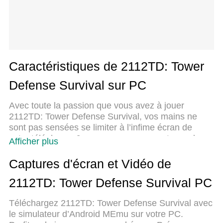
Caractéristiques de 2112TD: Tower
Defense Survival sur PC
Avec toute la passion que vous avez à jouer
2112TD: Tower Defense Survival, vos mains ne
sont pas sensées se limiter à l’infime écran de
votre téléphone. Jouez comme un pro et ayez le
Afficher plus
contrôle total de votre jeu à l’aide du clavier et de la
souris. MEmu satisfait toutes vos attentes.
Captures d'écran et Vidéo de
Téléchargez et jouez 2112TD: Tower Defense
2112TD: Tower Defense Survival PC
Survival sur PC. Jouez aussi longtemps que vous
souhaitez sans aucune limitation de batterie, de
Téléchargez 2112TD: Tower Defense Survival avec
données mobiles et d’appels embêtants. La toute
le simulateur d’Android MEmu sur votre PC.
nouvelle version de MEmu 9 est la meilleure option