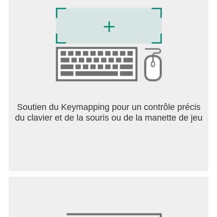
ennemi. Débloquez de nouvelles capacités et
armes au fur et à mesure de votre progression.
DÉCOUVRIR ET DOMINER
Ils l'appellent le dictionnaire du soldat. La base de
données tactique rassemble des données sur le
champ de bataille concernant votre arsenal et vos
ennemis. Assurez-vous de la vérifier souvent car
elle sera essentielle à votre triomphe contre les
Soutien du Keymapping pour un contrôle précis
hordes.
du clavier et de la souris ou de la manette de jeu
SUCCÈS ET STATISTIQUES DE COMBAT
Les commandants qui excellent sur le champ de
bataille débloqueront des succès en récompense
de leur contribution à la lutte contre les
envahisseurs.
Qu'attendez-vous commandant? Les envahisseurs
doivent être éradiqués !