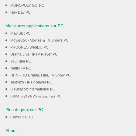
MONOPOLY GO! PC
Hay Day PC
Meilleures applications sur PC
Play Skit PC
MovieBox - Movies & TV Shows PC
PROGRES WebEtu PC
Drama Live | IPTV Player PC
YouTube PC
Netfly TV PC
HiTV - HD Drama, Film, TV Show PC
Televizo - IPTV player PC
Bleusat ott international PC
Code Siya9a 25 كود السياقة PC
Plus de jeux sur PC
Centre de jeu
About