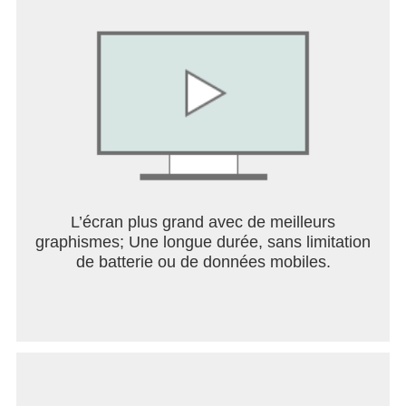
BRÛLEZ, EXPLOSEZ ET DÉTRUISEZ
Déployez la mitrailleuse, le lance-flammes,
l'artillerie et les tourelles plasma pour détruire vos
ennemis. Améliorez vos tourelles jusqu'à leurs
stade expérimental dôté d’une puissance de feu
importante et d’attaques chargées.
MENACE AÉRIENNE
L’écran plus grand avec de meilleurs
Lorsque la situation devient trop difficile, vous
graphismes; Une longue durée, sans limitation
pourrez compter sur un soutien aérien. La frappe
de batterie ou de données mobiles.
aérienne et le drone tactique offrent des frappes
explosives ainsi que des capacités défensives.
RECHERCHEZ POUR TRIOMPHER
Les grosses têtes de la Terre travaillent sans
relâche pour prendre le dessus sur le nouvel