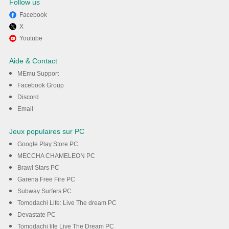
Follow us
Facebook
X
Profitez de jouer 2112TD:
Youtube
Tower Defense Survival sur
Aide & Contact
PC avec MEmu
MEmu Support
Facebook Group
Discord
Téléchargement
Email
Jeux populaires sur PC
Google Play Store PC
MECCHA CHAMELEON PC
Brawl Stars PC
Garena Free Fire PC
Subway Surfers PC
Tomodachi Life: Live The dream PC
Devastate PC
Tomodachi life Live The Dream PC