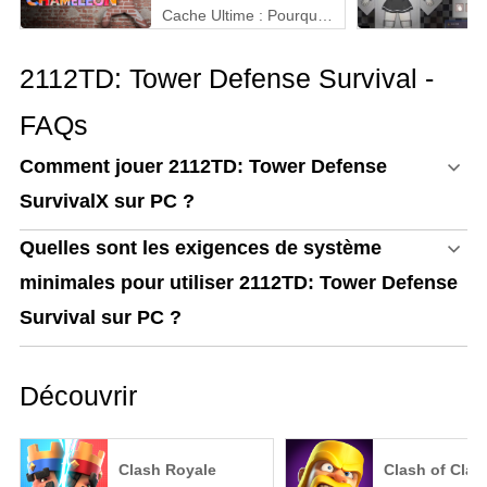
Cache Ultime : Pourquoi
MEmu est la Meilleure
Façon de Jouer à
2112TD: Tower Defense Survival -
MECCHA CHAMELEON
sur PC !
FAQs
Comment jouer 2112TD: Tower Defense
SurvivalX sur PC ?
Quelles sont les exigences de système
minimales pour utiliser 2112TD: Tower Defense
Survival sur PC ?
Découvrir
Clash Royale
Clash of Clan