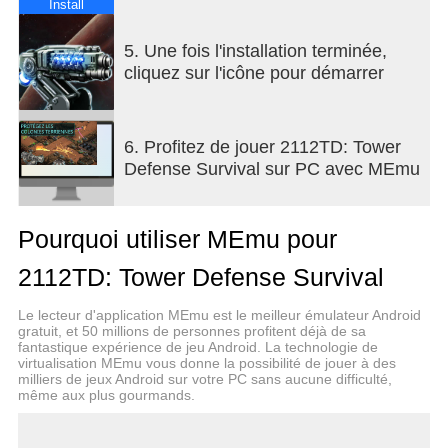
CARACTÉRISTIQUES
Install
ENVIRONNEMENTS ET GRAPHIQUES
5. Une fois l'installation terminée,
SOIGNEUSEMENT ILLUSTRÉS
cliquez sur l'icône pour démarrer
Le style artistique de 2112TD est fondé sur la
nostalgie de l'âge d'or des RTS, rendant hommage
6. Profitez de jouer 2112TD: Tower
à des jeux comme Command and Conquer et
Defense Survival sur PC avec MEmu
StarCraft.
UNE CAMPAGNE POUR TESTER VOS
Pourquoi utiliser MEmu pour
COMPÉTENCES
2112TD: Tower Defense Survival
Le champ de bataille est impitoyable et chaque
seconde compte. Les débutants trouveront le
Le lecteur d'application MEmu est le meilleur émulateur Android
pardon en mode normal tandis que les vétérans
gratuit, et 50 millions de personnes profitent déjà de sa
fantastique expérience de jeu Android. La technologie de
seront attirés par le défi du mode difficile. Lorsque
virtualisation MEmu vous donne la possibilité de jouer à des
vous serez prêt, il sera temps de mettre vos
milliers de jeux Android sur votre PC sans aucune difficulté,
compétences à l'épreuve dans les modes
même aux plus gourmands.
cauchemar et survie. Combien de temps pourrez-
vous retenir les hordes ?