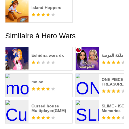
Island Hoppers
Similaire à Hero Wars
Echidna wars dx
ملكة الموضة
ONE PIECE
mo.co
TREASURE C
Cursed house
SLIME - ISEKA
Multiplayer(GMM)
Memories