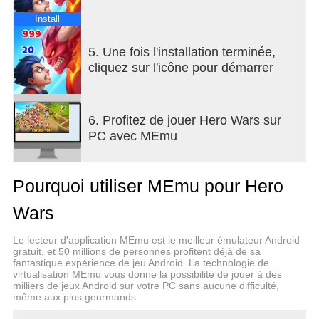
inattendues et domine le champ de bataille dans ce
jeu de rôle stratégique.
Install
Affûte ta stratégie pour briller dans les combats JcE
5. Une fois l'installation terminée,
et JcJ. Incarnes-y un mage, un ingénieur ou un
cliquez sur l'icône pour démarrer
combattant, et mène tes héros dans une guerre
acharnée où chaque décision est cruciale dans ce
RPG tactique.
6. Profitez de jouer Hero Wars sur
PC avec MEmu
• ÉCRASE TES ADVERSAIRES EN MODE JcJ
Dans l’Arène, livre des combats RPG intenses
Pourquoi utiliser MEmu pour Hero
contre des joueurs du monde entier. Grimpe les
classements et prouve que tu maîtrises les
Wars
mécaniques de ce jeu de rôle compétitif. Seuls les
meilleurs stratèges triompheront dans ce jeu de
Le lecteur d'application MEmu est le meilleur émulateur Android
bagarre stratégique !
gratuit, et 50 millions de personnes profitent déjà de sa
fantastique expérience de jeu Android. La technologie de
virtualisation MEmu vous donne la possibilité de jouer à des
• METS TA STRATÉGIE À L’ÉPREUVE DANS
milliers de jeux Android sur votre PC sans aucune difficulté,
DRAFT DES LÉGENDES
même aux plus gourmands.