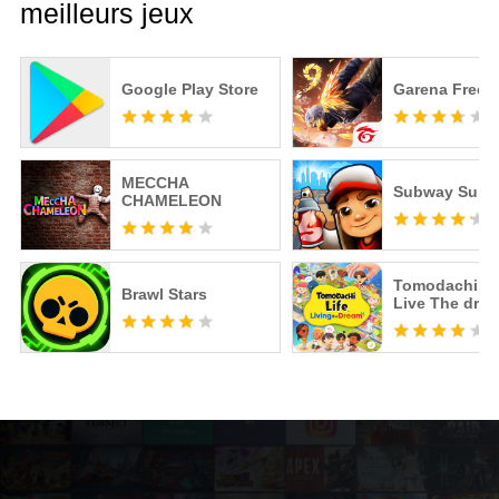
meilleurs jeux
Google Play Store
Garena Free F
MECCHA
Subway Surfe
CHAMELEON
Tomodachi Li
Brawl Stars
Live The dre