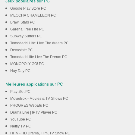
Jeux populaires sur PC
Google Play Store PC
MECCHA CHAMELEON PC
Brawl Stars PC
Garena Free Fire PC
Subway Surfers PC
Tomodachi Life: Live The dream PC
Devastate PC
Tomodachi life Live The Dream PC
MONOPOLY GO! PC
Hay Day PC
Meilleures applications sur PC
Play Skit PC
MovieBox - Movies & TV Shows PC
PROGRES WebEtu PC
Drama Live | IPTV Player PC
YouTube PC
Netfly TV PC
HiTV - HD Drama, Film, TV Show PC