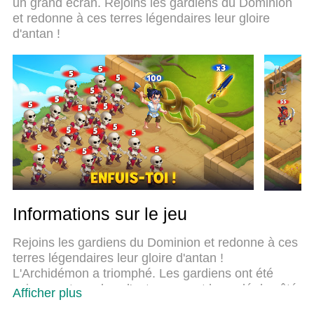
un grand écran. Rejoins les gardiens du Dominion
système d’affectation de touches prédéfini fait de
et redonne à ces terres légendaires leur gloire
Hero Wars un jeu réaliste sur PC. Le gestionnaire
d'antan !
multi-instances de MEmu permet 2 ou plusieurs
comptes de jeu sur le même appareil. Et le plus
important, le moteur d’émulation exclusif peut
libérer le plein potentiel de votre PC, ce qui facilite
tout.
Informations sur le jeu
Rejoins les gardiens du Dominion et redonne à ces
terres légendaires leur gloire d'antan !
L'Archidémon a triomphé. Les gardiens ont été
vaincus, et nombre d'entre eux ont basculé du côté
Afficher plus
des ténèbres. Pourtant, l'espoir subsiste... Aurore a