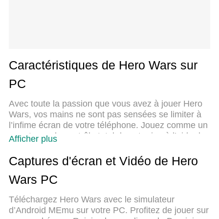
Caractéristiques de Hero Wars sur
PC
Avec toute la passion que vous avez à jouer Hero
Wars, vos mains ne sont pas sensées se limiter à
l’infime écran de votre téléphone. Jouez comme un
pro et ayez le contrôle total de votre jeu à l’aide du
Afficher plus
clavier et de la souris. MEmu satisfait toutes vos
attentes. Téléchargez et jouez Hero Wars sur PC.
Captures d'écran et Vidéo de Hero
Jouez aussi longtemps que vous souhaitez sans
Wars PC
aucune limitation de batterie, de données mobiles
et d’appels embêtants. La toute nouvelle version de
Téléchargez Hero Wars avec le simulateur
MEmu 9 est la meilleure option de jouer Hero Wars
d’Android MEmu sur votre PC. Profitez de jouer sur
sur PC. Réalisé par nos experts, l’e magnifique