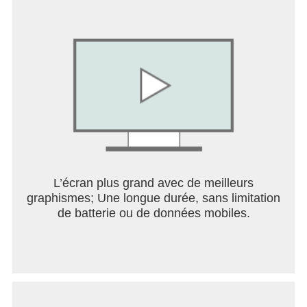
Compose une escouade de héros aléatoires mais
boostés, et confronte ta vision tactique à celle de
ton adversaire. Dans ce mode RPG, chaque
combat est unique et chaque choix peut faire
basculer la victoire.
• RELÈVE D'INNOMBRABLES DÉFIS JcE
Gravis les étages de la Tour et affronte des boss
puissants. Choisis les meilleurs bonus pour
renforcer ton équipe et atteindre le sommet.
Chaque niveau est un défi stratégique dans ce
L’écran plus grand avec de meilleurs
RPG au gameplay évolutif, où les mécaniques de
graphismes; Une longue durée, sans limitation
jeux de rôle sont au cœur de l’action.
de batterie ou de données mobiles.
• REJOINS UNE GUILDE
Crée ta guilde ou rejoins-en une pour participer à la
guerre des guildes et viser la ligue d’élite. Le
légendaire Choc des mondes t’attend, ajoutant une