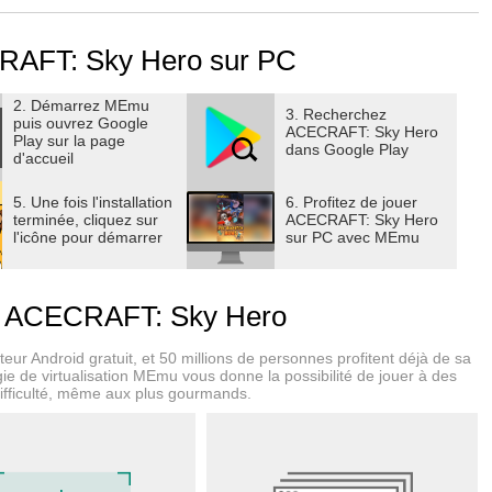
tionner Cloudia et bien plus encore !
RAFT: Sky Hero sur PC
ce × 20
rutement × 1, Soda EXP × 100
2. Démarrez MEmu
 collectionner Cloudia × 2, Or × 8 888
3. Recherchez
puis ouvrez Google
ACECRAFT: Sky Hero
tion Sub-Zero × 1, Plan aléatoire × 100
Play sur la page
dans Google Play
d'accueil
tement × 3, Or × 8 888
5. Une fois l'installation
6. Profitez de jouer
l'Espoir a atteint sa destination. Bienvenue à Cloudia !
terminée, cliquez sur
ACECRAFT: Sky Hero
l'icône pour démarrer
sur PC avec MEmu
es nuages, peuplé de terres enchantées et de manoirs de
fantastiques vivaient en harmonie, Cloudia est aujourd'hui
ur ACECRAFT: Sky Hero
a paix, plongeant les créatures dans une frénésie et plongeant
eur Android gratuit, et 50 millions de personnes profitent déjà de sa
ie de virtualisation MEmu vous donne la possibilité de jouer à des
difficulté, même aux plus gourmands.
ruciale. Unissez vos forces à celles de l'équipage de l'Arche de
n et restaurer la paix dans ce royaume magique.
enne commence maintenant !