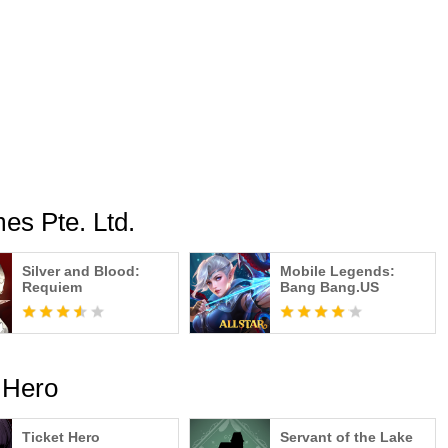
poque nostalgique et affrontez des boss uniques. Découvrez
tuez votre propre collection de victoires !
vers des terrains et des forces ennemies variés. Adaptez votre
que niveau et percez les mystères du monde !
s Pte. Ltd.
Silver and Blood:
Mobile Legends:
Requiem
Bang Bang.US
 Hero
Ticket Hero
Servant of the Lake