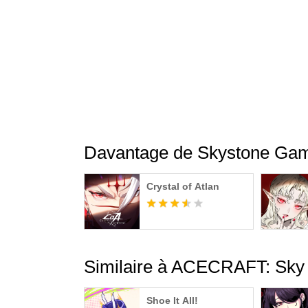
• Combats de boss épiques et archives
Remontez à bord du train du temps vers une é
leurs faiblesses, battez-les un par un et consti
• Niveaux variés dans Cloudia
Explorez les vastes étendues de Cloudia à tra
stratégie aux caractéristiques uniques de cha
Davantage de Skystone Game
Crystal of Atlan
Similaire à ACECRAFT: Sky
Shoe It All!