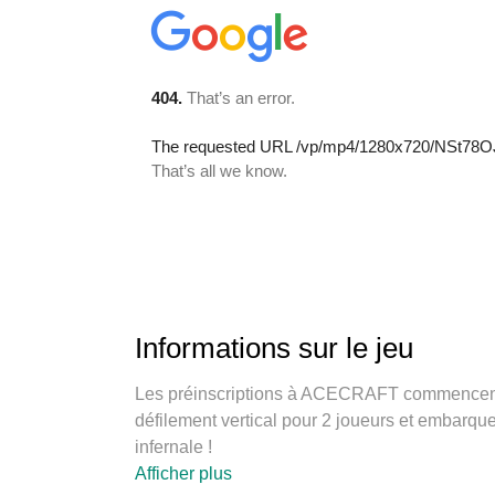
Informations sur le jeu
Les préinscriptions à ACECRAFT commencent d
défilement vertical pour 2 joueurs et embarque
infernale !
Inscrivez-vous pour gagner de superbes récomp
Afficher plus