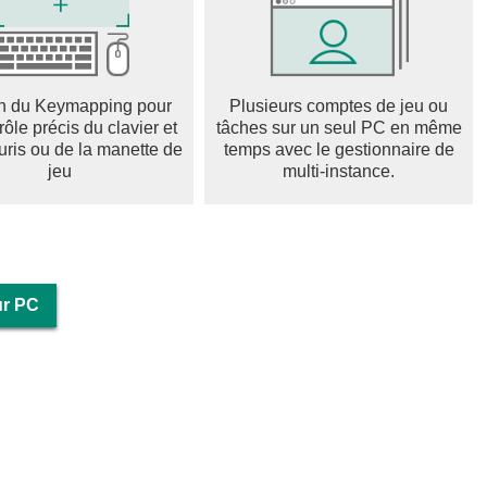
oté de compétences de combat spéciales et d'ailiers
ominez les cieux et découvrez leurs histoires perdues !
n du Keymapping pour
Plusieurs comptes de jeu ou
rôle précis du clavier et
tâches sur un seul PC en même
uris ou de la manette de
temps avec le gestionnaire de
n duo exaltants ! Communiquez en jeu pour relever des défis
jeu
multi-instance.
 trésor.
ser l'art d'esquiver les attaques ennemies et d'absorber les
formez les attaques ennemies en armes et déchaînez votre
ur PC
e
nces roguelike pour améliorer votre stratégie de combat.
res et vivez le frisson des synergies de compétences