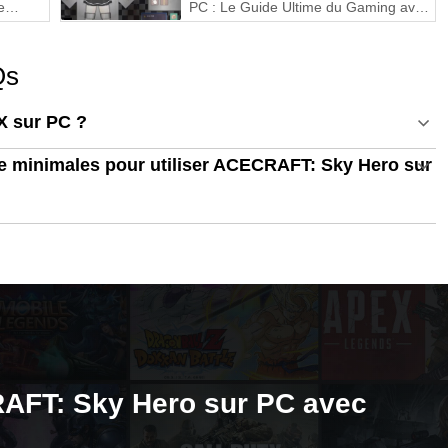
e
PC : Le Guide Ultime du Gaming avec
MEmu Play
Qs
 sur PC ?
e minimales pour utiliser ACECRAFT: Sky Hero sur
RAFT: Sky Hero sur PC avec