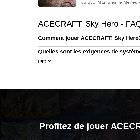
Pourquoi MEmu est la Meilleur
Façon de Jouer à MECCHA
CHAMELEON sur PC !
ACECRAFT: Sky Hero - FA
Comment jouer ACECRAFT: Sky HeroX
Quelles sont les exigences de systèm
PC ?
Profitez de jouer ACEC