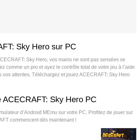
AFT: Sky Hero sur PC
 ACECRAFT: Sky Hero, vos mains ne sont pas sensées se
uez comme un pro et ayez le contrôle total de votre jeu à l’aide
utes vos attentes. Téléchargez et jouez ACECRAFT: Sky Hero
itez sans aucune limitation de batterie, de données mobiles
sion de MEmu 9 est la meilleure option de jouer ACECRAFT:
magnifique système d’affectation de touches prédéfini fait de
 de ACECRAFT: Sky Hero PC
Le gestionnaire multi-instances de MEmu permet 2 ou
 Et le plus important, le moteur d’émulation exclusif peut
lateur d’Android MEmu sur votre PC. Profitez de jouer sur
lite tout.
RAFT commencent dès maintenant !