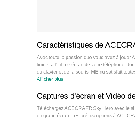
Caractéristiques de ACECR
Avec toute la passion que vous avez à jouer
limiter à l’infime écran de votre téléphone. Jo
du clavier et de la souris. MEmu satisfait to
sur PC. Jouez aussi longtemps que vous souha
Afficher plus
et d’appels embêtants. La toute nouvelle ver
Sky Hero sur PC. Réalisé par nos experts, l’e 
Captures d'écran et Vidéo
ACECRAFT: Sky Hero un jeu réaliste sur PC. 
plusieurs comptes de jeu sur le même appareil.
Téléchargez ACECRAFT: Sky Hero avec le simu
libérer le plein potentiel de votre PC, ce qui faci
un grand écran. Les préinscriptions à ACEC