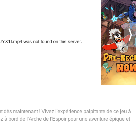
ès maintenant ! Vivez l'expérience palpitante de ce jeu à
z à bord de l'Arche de l'Espoir pour une aventure épique et
enses, dont jusqu'à 4 tickets de recrutement, 1 veste de