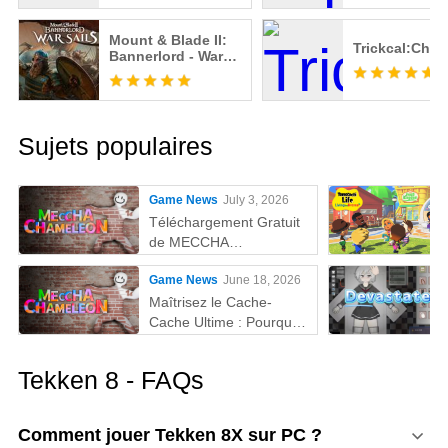
Mount & Blade II:
Trickcal:Chib
Bannerlord - War
Sails
Sujets populaires
Game News
July 3, 2026
Téléchargement Gratuit
de MECCHA
CHAMELEON sur PC
Game News
June 18, 2026
Maîtrisez le Cache-
Cache Ultime : Pourquoi
MEmu est la Meilleure
Façon de Jouer à
Tekken 8 - FAQs
MECCHA CHAMELEON
sur PC !
Comment jouer Tekken 8X sur PC ?