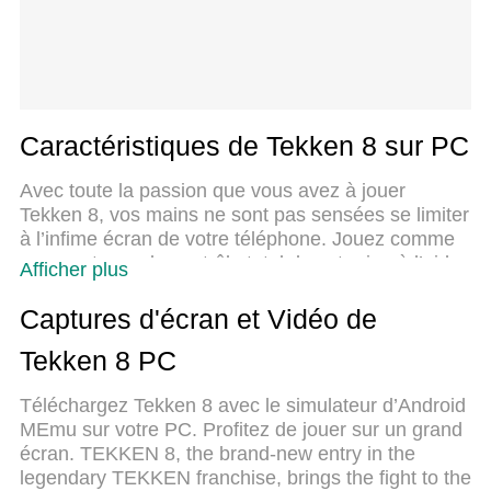
Caractéristiques de Tekken 8 sur PC
Avec toute la passion que vous avez à jouer
Tekken 8, vos mains ne sont pas sensées se limiter
à l’infime écran de votre téléphone. Jouez comme
un pro et ayez le contrôle total de votre jeu à l’aide
Afficher plus
du clavier et de la souris. MEmu satisfait toutes vos
attentes. Téléchargez et jouez Tekken 8 sur PC.
Captures d'écran et Vidéo de
Jouez aussi longtemps que vous souhaitez sans
Tekken 8 PC
aucune limitation de batterie, de données mobiles
et d’appels embêtants. La toute nouvelle version de
Téléchargez Tekken 8 avec le simulateur d’Android
MEmu 9 est la meilleure option de jouer Tekken 8
MEmu sur votre PC. Profitez de jouer sur un grand
sur PC. Réalisé par nos experts, l’e magnifique
écran. TEKKEN 8, the brand-new entry in the
système d’affectation de touches prédéfini fait de
legendary TEKKEN franchise, brings the fight to the
Tekken 8 un jeu réaliste sur PC. Le gestionnaire