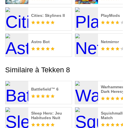
STORM 4
Cities: Skylines II
PlayMods
Astro Bot
Netmirror
Similaire à Tekken 8
Warhammer 40
Battlefield™ 6
Dark Heresy
Sleep Hero: Jeu
Squishmallo
Habitudes Nuit
Match