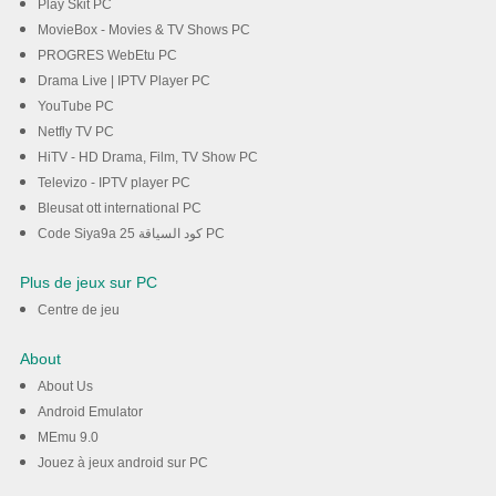
Play Skit PC
MovieBox - Movies & TV Shows PC
PROGRES WebEtu PC
Drama Live | IPTV Player PC
YouTube PC
Netfly TV PC
HiTV - HD Drama, Film, TV Show PC
Televizo - IPTV player PC
Bleusat ott international PC
Code Siya9a 25 كود السياقة PC
Plus de jeux sur PC
Centre de jeu
About
About Us
Android Emulator
MEmu 9.0
Jouez à jeux android sur PC