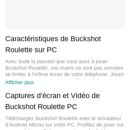
Caractéristiques de Buckshot
Roulette sur PC
Avec toute la passion que vous avez à jouer
Buckshot Roulette, vos mains ne sont pas sensées
se limiter à l’infime écran de votre téléphone. Jouez
comme un pro et ayez le contrôle total de votre jeu
Afficher plus
à l’aide du clavier et de la souris. MEmu satisfait
toutes vos attentes. Téléchargez et jouez Buckshot
Captures d'écran et Vidéo de
Roulette sur PC. Jouez aussi longtemps que vous
Buckshot Roulette PC
souhaitez sans aucune limitation de batterie, de
données mobiles et d’appels embêtants. La toute
Téléchargez Buckshot Roulette avec le simulateur
nouvelle version de MEmu 9 est la meilleure option
d’Android MEmu sur votre PC. Profitez de jouer sur
de jouer Buckshot Roulette sur PC. Réalisé par nos