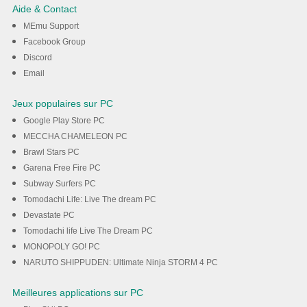
Roulette sur PC avec MEmu
Aide & Contact
MEmu Support
Téléchargement
Facebook Group
Discord
Email
Jeux populaires sur PC
Google Play Store PC
MECCHA CHAMELEON PC
Brawl Stars PC
Garena Free Fire PC
Subway Surfers PC
Tomodachi Life: Live The dream PC
Devastate PC
Tomodachi life Live The Dream PC
MONOPOLY GO! PC
NARUTO SHIPPUDEN: Ultimate Ninja STORM 4 PC
Meilleures applications sur PC