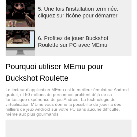
5. Une fois l'installation terminée,
cliquez sur l'icône pour démarrer
6. Profitez de jouer Buckshot
Roulette sur PC avec MEmu
Pourquoi utiliser MEmu pour
Buckshot Roulette
Le lecteur d'application MEmu est le meilleur émulateur Android
gratuit, et 50 millions de personnes profitent déjà de sa
fantastique expérience de jeu Android. La technologie de
virtualisation MEmu vous donne la possibilité de jouer à des
milliers de jeux Android sur votre PC sans aucune difficulté,
même aux plus gourmands.