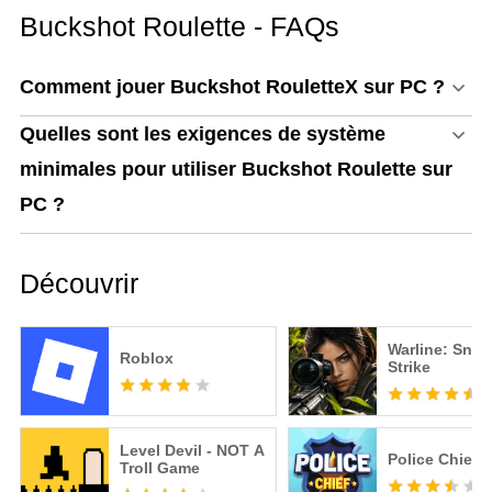
Façon de Jouer à
Buckshot Roulette - FAQs
MECCHA CHAMELEON
sur PC !
Comment jouer Buckshot RouletteX sur PC ?
Quelles sont les exigences de système
minimales pour utiliser Buckshot Roulette sur
PC ?
Découvrir
Warline: Snip
Roblox
Strike
Level Devil - NOT A
Police Chief
Troll Game