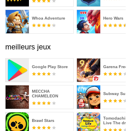
Whoa Adventure
Hero Wars
meilleurs jeux
Google Play Store
Garena Free F
MECCHA
Subway Surfe
CHAMELEON
Tomodachi Li
Brawl Stars
Live The dre