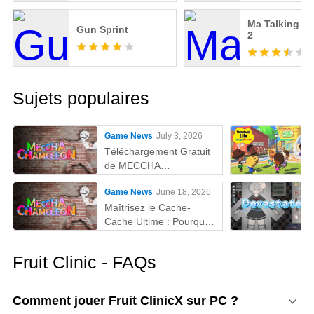
Ma Talking A
Gun Sprint
2
Sujets populaires
Game News
July 3, 2026
Téléchargement Gratuit
de MECCHA
CHAMELEON sur PC
Game News
June 18, 2026
Maîtrisez le Cache-
Cache Ultime : Pourquoi
MEmu est la Meilleure
Façon de Jouer à
Fruit Clinic - FAQs
MECCHA CHAMELEON
sur PC !
Comment jouer Fruit ClinicX sur PC ?