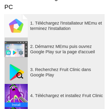
the best fruit clinic in the planet.
PC
Have fun and keep operating!
1. Téléchargez l'installateur MEmu et
terminez l'installation
2. Démarrez MEmu puis ouvrez
Google Play sur la page d'accueil
3. Recherchez Fruit Clinic dans
Google Play
4. Téléchargez et installez Fruit Clinic
Install