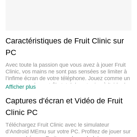
Caractéristiques de Fruit Clinic sur
PC
Avec toute la passion que vous avez à jouer Fruit
Clinic, vos mains ne sont pas sensées se limiter à
l’infime écran de votre téléphone. Jouez comme un
pro et ayez le contrôle total de votre jeu à l’aide du
Afficher plus
clavier et de la souris. MEmu satisfait toutes vos
attentes. Téléchargez et jouez Fruit Clinic sur PC.
Captures d'écran et Vidéo de Fruit
Jouez aussi longtemps que vous souhaitez sans
Clinic PC
aucune limitation de batterie, de données mobiles
et d’appels embêtants. La toute nouvelle version de
Téléchargez Fruit Clinic avec le simulateur
MEmu 9 est la meilleure option de jouer Fruit Clinic
d’Android MEmu sur votre PC. Profitez de jouer sur
sur PC. Réalisé par nos experts, l’e magnifique