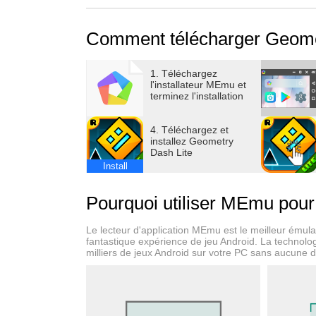
Un gameplay simple et rapide qui vous diverti
Comment télécharger Geome
Découvrez la version complète pour découvri
éditeur de niveaux en ligne et bien plus encore
1. Téléchargez
l'installateur MEmu et
terminez l'installation
Caractéristiques du jeu
• Un jeu de plateforme et d'action rythmé !
4. Téléchargez et
• Débloquez de nouvelles icônes et couleurs 
installez Geometry
Dash Lite
• Lancez des fusées, inversez la gravité et bie
Install
• Utilisez le mode entraînement pour perfecti
• Relevez le défi quasi impossible !
Pourquoi utiliser MEmu pou
Contact : support@robtopgames.com
Le lecteur d'application MEmu est le meilleur émulat
fantastique expérience de jeu Android. La technolog
milliers de jeux Android sur votre PC sans aucune 