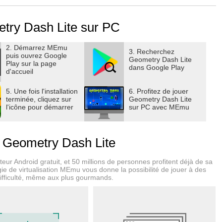
ra pendant des heures !
try Dash Lite sur PC
r de nouveaux niveaux, des bandes sonores, des succès, un
2. Démarrez MEmu
 !
3. Recherchez
puis ouvrez Google
Geometry Dash Lite
Play sur la page
dans Google Play
d'accueil
5. Une fois l'installation
6. Profitez de jouer
pour personnaliser votre personnage !
terminée, cliquez sur
Geometry Dash Lite
l'icône pour démarrer
sur PC avec MEmu
n plus encore !
onner vos compétences !
r Geometry Dash Lite
eur Android gratuit, et 50 millions de personnes profitent déjà de sa
ie de virtualisation MEmu vous donne la possibilité de jouer à des
difficulté, même aux plus gourmands.