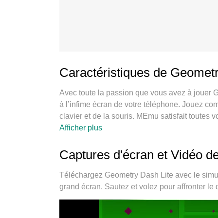
Caractéristiques de Geometr
Avec toute la passion que vous avez à jouer 
à l’infime écran de votre téléphone. Jouez comm
clavier et de la souris. MEmu satisfait toutes
Jouez aussi longtemps que vous souhaitez san
Afficher plus
d’appels embêtants. La toute nouvelle versio
Lite sur PC. Réalisé par nos experts, l’e magni
Captures d'écran et Vidéo 
Geometry Dash Lite un jeu réaliste sur PC. L
comptes de jeu sur le même appareil. Et le plus
Téléchargez Geometry Dash Lite avec le simul
plein potentiel de votre PC, ce qui facilite tout.
grand écran. Sautez et volez pour affronter le