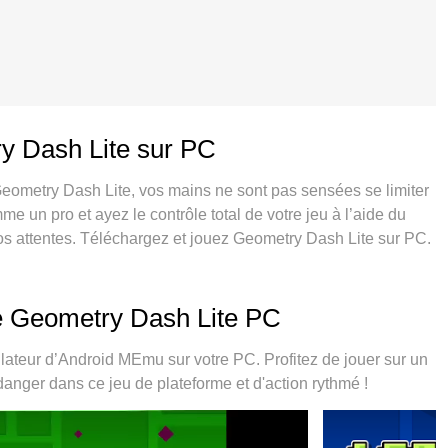
y Dash Lite sur PC
Geometry Dash Lite, vos mains ne sont pas sensées se limiter
e un pro et ayez le contrôle total de votre jeu à l’aide du
 vos attentes. Téléchargez et jouez Geometry Dash Lite sur PC.
s aucune limitation de batterie, de données mobiles et
n de MEmu 9 est la meilleure option de jouer Geometry Dash
fique système d’affectation de touches prédéfini fait de
de Geometry Dash Lite PC
e gestionnaire multi-instances de MEmu permet 2 ou plusieurs
 important, le moteur d’émulation exclusif peut libérer le
ateur d’Android MEmu sur votre PC. Profitez de jouer sur un
 danger dans ce jeu de plateforme et d'action rythmé !