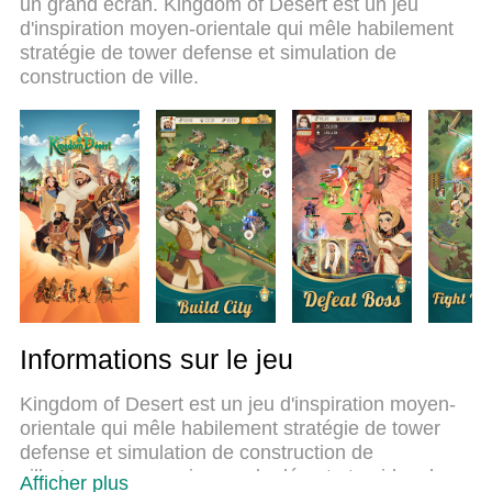
un grand écran. Kingdom of Desert est un jeu
nos experts, l’e magnifique système d’affectation
d'inspiration moyen-orientale qui mêle habilement
de touches prédéfini fait de Kingdom of Desert un
stratégie de tower defense et simulation de
jeu réaliste sur PC. Le gestionnaire multi-instances
construction de ville.
de MEmu permet 2 ou plusieurs comptes de jeu sur
le même appareil. Et le plus important, le moteur
d’émulation exclusif peut libérer le plein potentiel de
votre PC, ce qui facilite tout.
Informations sur le jeu
Kingdom of Desert est un jeu d'inspiration moyen-
orientale qui mêle habilement stratégie de tower
defense et simulation de construction de
ville.Incarnez un seigneur du désert et guidez des
Afficher plus