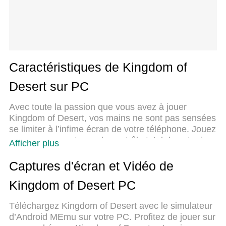
Caractéristiques de Kingdom of
Desert sur PC
Avec toute la passion que vous avez à jouer
Kingdom of Desert, vos mains ne sont pas sensées
se limiter à l’infime écran de votre téléphone. Jouez
comme un pro et ayez le contrôle total de votre jeu
Afficher plus
à l’aide du clavier et de la souris. MEmu satisfait
toutes vos attentes. Téléchargez et jouez Kingdom
Captures d'écran et Vidéo de
of Desert sur PC. Jouez aussi longtemps que vous
Kingdom of Desert PC
souhaitez sans aucune limitation de batterie, de
données mobiles et d’appels embêtants. La toute
Téléchargez Kingdom of Desert avec le simulateur
nouvelle version de MEmu 9 est la meilleure option
d’Android MEmu sur votre PC. Profitez de jouer sur
de jouer Kingdom of Desert sur PC. Réalisé par