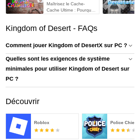
Maîtrisez le Cache-
Cache Ultime : Pourquoi
MEmu est la Meilleure
Façon de Jouer à
Kingdom of Desert - FAQs
MECCHA CHAMELEON
sur PC !
Comment jouer Kingdom of DesertX sur PC ?
Quelles sont les exigences de système
minimales pour utiliser Kingdom of Desert sur
PC ?
Découvrir
Roblox
Police Chief