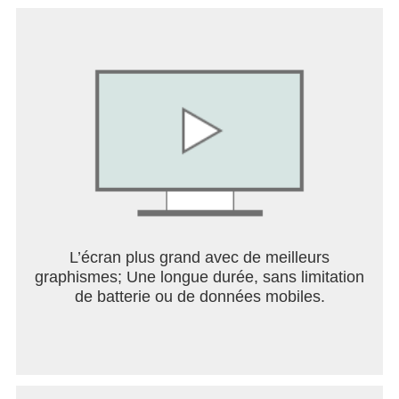
Rejoignez une alliance et collaborez avec d'autres
joueurs pour devenir plus fort. Coopérez avec vos
alliés pour remporter la victoire !
[Majlis – Chat vocal en temps réel]
Discutez en temps réel avec vos alliés grâce au
chat vocal. Planifiez des attaques, coordonnez la
défense et renforcez les liens de l'alliance : aucune
latence, mises à jour en temps réel !
Partez à l'aventure et plongez dans l'océan de
sable.
L’écran plus grand avec de meilleurs
Votre règne commence ici : votre épopée s'écrit
graphismes; Une longue durée, sans limitation
dès cet instant.
de batterie ou de données mobiles.
Kingdom of Desert : Road to Conquest attend son
véritable roi !