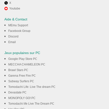
X
Profitez de jouer Kingdom of
Youtube
Desert sur PC avec MEmu
Aide & Contact
MEmu Support
Téléchargement
Facebook Group
Discord
Email
Jeux populaires sur PC
Google Play Store PC
MECCHA CHAMELEON PC
Brawl Stars PC
Garena Free Fire PC
Subway Surfers PC
Tomodachi Life: Live The dream PC
Devastate PC
MONOPOLY GO! PC
Tomodachi life Live The Dream PC