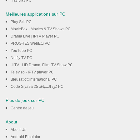
Hay Day PC
Meilleures applications sur PC
Play Skit PC
MovieBox - Movies & TV Shows PC
Drama Live | IPTV Player PC
PROGRES WebEtu PC
YouTube PC
Netfly TV PC
HiTV - HD Drama, Film, TV Show PC
Televizo - IPTV player PC
Bleusat ott international PC
Code Siya9a 25 كود السياقة PC
Plus de jeux sur PC
Centre de jeu
About
About Us
Android Emulator