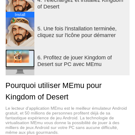
of Desert
Défiez les seigneurs rivaux, emparez-vous de
précieuses ressources et renforcez votre royaume
Install
à chaque victoire.
5. Une fois l'installation terminée,
[Collectionnez et promouvez des héros]
cliquez sur l'icône pour démarrer
Invoquez des héros légendaires et mythiques issus
de trois factions uniques.
6. Profitez de jouer Kingdom of
Desert sur PC avec MEmu
Améliorez leurs capacités et leurs compétences
pour forger une armée légendaire et invincible.
Pourquoi utiliser MEmu pour
[Déployez et combattez à tout moment]
Le tower defense n'a jamais été aussi simple et
Kingdom of Desert
flexible. Des commandes simples pour une
stratégie profonde : jouez par petites sessions ou
Le lecteur d'application MEmu est le meilleur émulateur Android
profitez de longues parties. Votre champ de bataille
gratuit, et 50 millions de personnes profitent déjà de sa
fantastique expérience de jeu Android. La technologie de
est toujours prêt.
virtualisation MEmu vous donne la possibilité de jouer à des
milliers de jeux Android sur votre PC sans aucune difficulté,
[Faites équipe avec des alliés]
même aux plus gourmands.