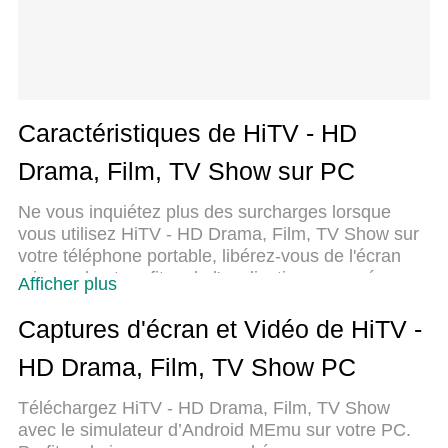
Caractéristiques de HiTV - HD
Drama, Film, TV Show sur PC
Ne vous inquiétez plus des surcharges lorsque
vous utilisez HiTV - HD Drama, Film, TV Show sur
votre téléphone portable, libérez-vous de l'écran
minuscule et profitez de l'application sur un écran
Afficher plus
beaucoup plus grand. Désormais, vous pouvez
utiliser votre application en plein écran avec le
Captures d'écran et Vidéo de HiTV -
clavier et la souris. MEmu vous offre toutes les
HD Drama, Film, TV Show PC
fonctionnalités surprenantes que vous attendiez :
installation rapide et configuration facile,
Téléchargez HiTV - HD Drama, Film, TV Show
commandes intuitives, plus de limitations de
avec le simulateur d’Android MEmu sur votre PC.
batterie, de données mobiles et d'appels