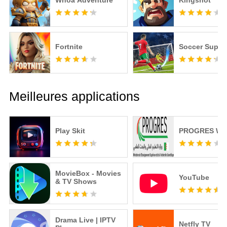
Whoa Adventure
Kingshot
Fortnite
Soccer Super 
Meilleures applications
Play Skit
PROGRES We
MovieBox - Movies
YouTube
& TV Shows
Drama Live | IPTV
Netfly TV