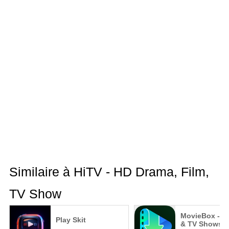
Similaire à HiTV - HD Drama, Film,
TV Show
MovieBox - M
Play Skit
& TV Shows