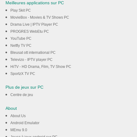
Meilleures applications sur PC
Play Skit PC
MovieBox - Movies & TV Shows PC
Drama Live | IPTV Player PC
PROGRES WebEtu PC
YouTube PC
Netfly TV PC
Bleusat ott international PC
Televizo - IPTV player PC
HiTV - HD Drama, Film, TV Show PC
SportzX TV PC
Plus de jeux sur PC
Centre de jeu
About
About Us
Android Emulator
MEmu 9.0