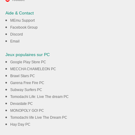
HiTV - HD Drama, Film, TV
Aide & Contact
Show sur votre ordinateur
MEmu Support
Facebook Group
Discord
Téléchargement
Email
Jeux populaires sur PC
Google Play Store PC
MECCHA CHAMELEON PC
Brawl Stars PC
Garena Free Fire PC
Subway Surfers PC
Tomodachi Life: Live The dream PC
Devastate PC
MONOPOLY GO! PC
Tomodachi life Live The Dream PC
Hay Day PC