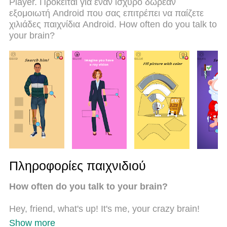
Player. Πρόκειται για έναν ισχυρό δωρεάν
σε υπολογιστή. Ετοιμασμένο με την εμπειρία μας,
εξομοιωτή Android που σας επιτρέπει να παίζετε
το εξαιρετικό σύστημα προκαθορισμένης
χιλιάδες παιχνίδια Android. How often do you talk to
αντιστοίχισης πλήκτρων καθιστά το Brain Wash ένα
your brain?
πραγματικό παιχνίδι υπολογιστή. Ο διαχειριστής
πολλαπλών περιπτώσεων MEmu καθιστά δυνατό
το παιχνίδι με 2 ή περισσότερους λογαριασμούς
στην ίδια συσκευή. Και το πιο σημαντικό, η
αποκλειστική μηχανή εξομοίωσης μας μπορεί να
απελευθερώσει πλήρως τις δυνατότητες του
υπολογιστή σας, κάνοντας τα πάντα ομαλά.
Πληροφορίες παιχνιδιού
How often do you talk to your brain?
Hey, friend, what's up! It's me, your crazy brain!
Show more