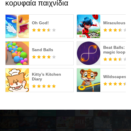
κορυφαία παιχνίδια
Oh God!
Miraculous Li
Beat Balls: T
Sand Balls
magic loop
Kitty’s Kitchen
Wildscapes
Diary