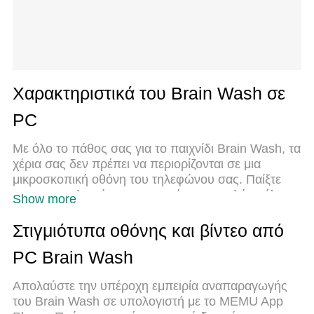
Χαρακτηριστικά του Brain Wash σε
PC
Με όλο το πάθος σας για το παιχνίδι Brain Wash, τα
χέρια σας δεν πρέπει να περιορίζονται σε μια
μικροσκοπική οθόνη του τηλεφώνου σας. Παίξτε
σαν επαγγελματίας και αποκτήστε τον πλήρη έλεγχο
Show more
του παιχνιδιού σας με πληκτρολόγιο και ποντίκι. Το
MEmu σας προσφέρει όλα όσα περιμένετε.
Στιγμιότυπα οθόνης και βίντεο από
Κατεβάστε και παίξτε Brain Wash σε υπολογιστή.
PC Brain Wash
Παίξτε όσο θέλετε, χωρίς άλλους περιορισμούς
μπαταρίας, δεδομένων κινητής τηλεφωνίας και
Απολαύστε την υπέροχη εμπειρία αναπαραγωγής
ενοχλητικών κλήσεων. Το ολοκαίνουργιο MEmu 9
του Brain Wash σε υπολογιστή με το MEMU App
είναι η καλύτερη επιλογή για να παίξετε Brain Wash