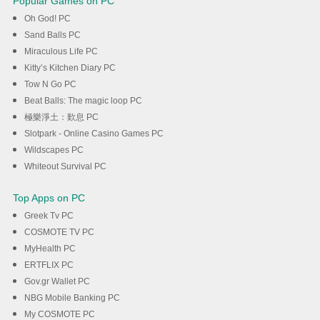
Popular Games on PC
Oh God! PC
Sand Balls PC
Miraculous Life PC
Kitty’s Kitchen Diary PC
Tow N Go PC
Beat Balls: The magic loop PC
極樂淨土：歎息 PC
Slotpark - Online Casino Games PC
Wildscapes PC
Whiteout Survival PC
Top Apps on PC
Greek Tv PC
COSMOTE TV PC
MyHealth PC
ERTFLIX PC
Gov.gr Wallet PC
NBG Mobile Banking PC
My COSMOTE PC