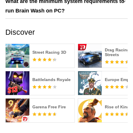
What are the minimum system requirements to
run Brain Wash on PC?
Discover
Drag Racing:
Street Racing 3D
Streets
Battlelands Royale
Europe Empir
Garena Free Fire
Rise of King