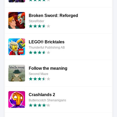
Broken Sword: Reforged
StoreRider
LEGO® Bricktales
Thunderful Publishing AB
Follow the meaning
Second Maze
Crashlands 2
Butterscotch Shenanigans