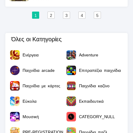
1
2
3
4
5
Όλες οι Κατηγορίες
Ενέργεια
Adventure
Παιχνίδια arcade
Επιτραπέζια παιχνίδια
Παιχνίδια με κάρτες
Παιχνίδια καζίνο
Εύκολα
Εκπαιδευτικά
Μουσική
CATEGORY_NULL
PRE-REGISTRATION
Παιχνίδια παζλ