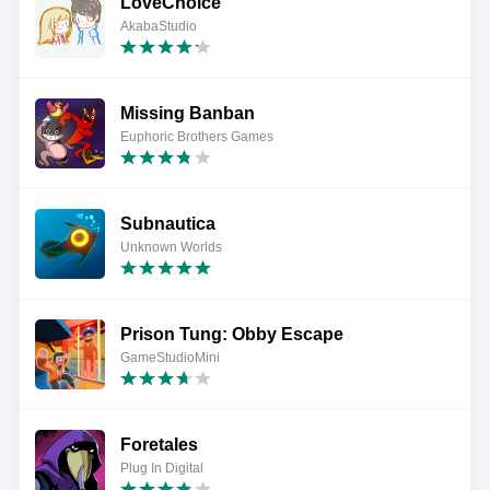
LoveChoice
AkabaStudio
Missing Banban
Euphoric Brothers Games
Subnautica
Unknown Worlds
Prison Tung: Obby Escape
GameStudioMini
Foretales
Plug In Digital