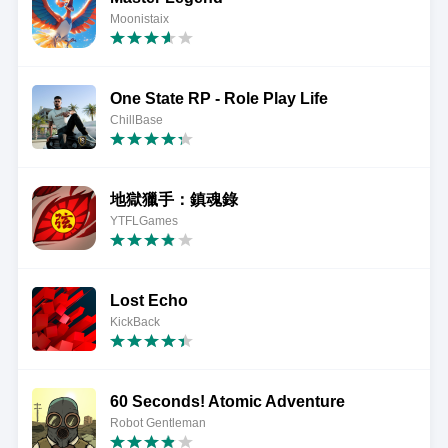
Moonistaix
One State RP - Role Play Life
ChillBase
地獄獵手：鎮魂錄
YTFLGames
Lost Echo
KickBack
60 Seconds! Atomic Adventure
Robot Gentleman