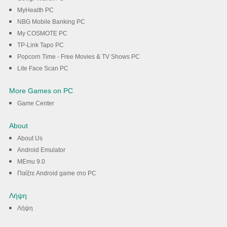
MyHealth PC
NBG Mobile Banking PC
My COSMOTE PC
TP-Link Tapo PC
Popcorn Time - Free Movies & TV Shows PC
Lite Face Scan PC
More Games on PC
Game Center
About
About Us
Android Emulator
MEmu 9.0
Παίξτε Android game στο PC
Λήψη
Λήψη