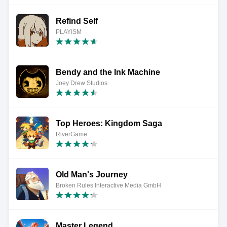
Refind Self
PLAYISM
Bendy and the Ink Machine
Joey Drew Studios
Top Heroes: Kingdom Saga
RiverGame
Old Man's Journey
Broken Rules Interactive Media GmbH
Master Legend