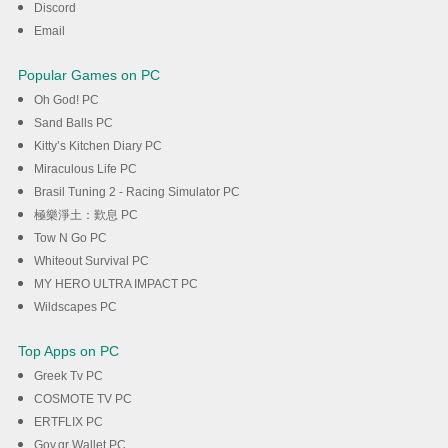
Discord
Email
Popular Games on PC
Oh God! PC
Sand Balls PC
Kitty’s Kitchen Diary PC
Miraculous Life PC
Brasil Tuning 2 - Racing Simulator PC
極樂淨土：歎息 PC
Tow N Go PC
Whiteout Survival PC
MY HERO ULTRA IMPACT PC
Wildscapes PC
Top Apps on PC
Greek Tv PC
COSMOTE TV PC
ERTFLIX PC
Gov.gr Wallet PC