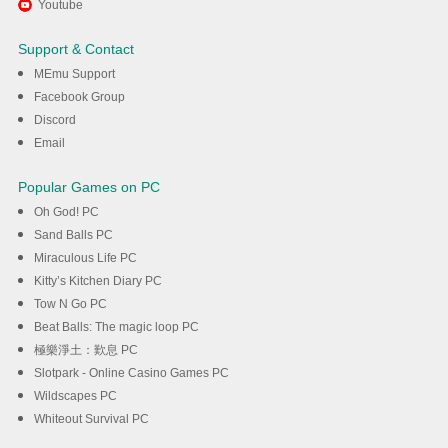
Youtube
Horror Escape Run on PC with
Support & Contact
MEmu
MEmu Support
Facebook Group
Discord
Λήψη
Email
Popular Games on PC
Oh God! PC
Sand Balls PC
Miraculous Life PC
Kitty’s Kitchen Diary PC
Tow N Go PC
Beat Balls: The magic loop PC
極樂淨土：歎息 PC
Slotpark - Online Casino Games PC
Wildscapes PC
Whiteout Survival PC