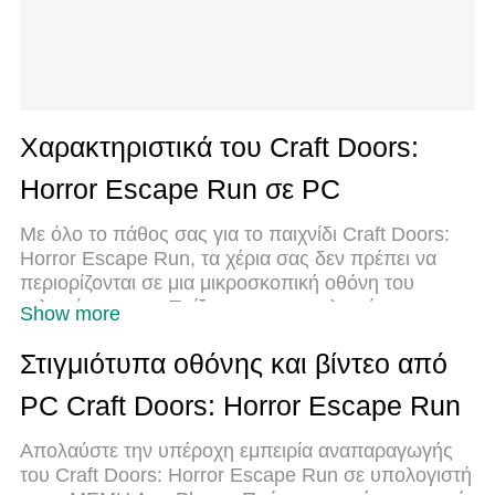
Χαρακτηριστικά του Craft Doors:
Horror Escape Run σε PC
Με όλο το πάθος σας για το παιχνίδι Craft Doors:
Horror Escape Run, τα χέρια σας δεν πρέπει να
περιορίζονται σε μια μικροσκοπική οθόνη του
τηλεφώνου σας. Παίξτε σαν επαγγελματίας και
Show more
αποκτήστε τον πλήρη έλεγχο του παιχνιδιού σας με
πληκτρολόγιο και ποντίκι. Το MEmu σας προσφέρει
Στιγμιότυπα οθόνης και βίντεο από
όλα όσα περιμένετε. Κατεβάστε και παίξτε Craft
PC Craft Doors: Horror Escape Run
Doors: Horror Escape Run σε υπολογιστή. Παίξτε
όσο θέλετε, χωρίς άλλους περιορισμούς μπαταρίας,
Απολαύστε την υπέροχη εμπειρία αναπαραγωγής
δεδομένων κινητής τηλεφωνίας και ενοχλητικών
του Craft Doors: Horror Escape Run σε υπολογιστή
κλήσεων. Το ολοκαίνουργιο MEmu 9 είναι η