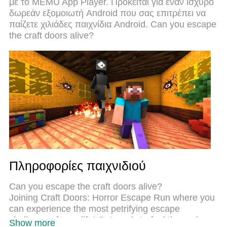
με το MEMU App Player. Πρόκειται για έναν ισχυρό
καλύτερη επιλογή για να παίξετε Craft Doors: Horror
δωρεάν εξομοιωτή Android που σας επιτρέπει να
Escape Run σε υπολογιστή. Ετοιμασμένο με την
παίζετε χιλιάδες παιχνίδια Android. Can you escape
εμπειρία μας, το εξαιρετικό σύστημα
the craft doors alive?
προκαθορισμένης αντιστοίχισης πλήκτρων καθιστά
το Craft Doors: Horror Escape Run ένα πραγματικό
παιχνίδι υπολογιστή. Ο διαχειριστής πολλαπλών
περιπτώσεων MEmu καθιστά δυνατό το παιχνίδι με
2 ή περισσότερους λογαριασμούς στην ίδια
συσκευή. Και το πιο σημαντικό, η αποκλειστική
μηχανή εξομοίωσης μας μπορεί να απελευθερώσει
πλήρως τις δυνατότητες του υπολογιστή σας,
κάνοντας τα πάντα ομαλά.
Πληροφορίες παιχνιδιού
Can you escape the craft doors alive?
Joining Craft Doors: Horror Escape Run where you
can experience the most petrifying escape
challenge of your life! Get ready to feel the real
Show more