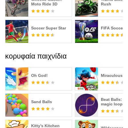
Moto Ride 3D
Rush
Soccer Super Star
FIFA Soccer
κορυφαία παιχνίδια
Oh God!
Miraculous Li
Beat Balls: T
Sand Balls
magic loop
Kitty’s Kitchen