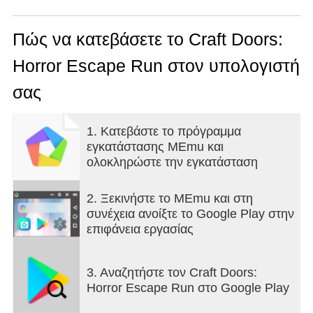
horror and goosebumps, open all doors and find
the way out of this nightmare.
But remember to look around! Who knows what’s
Πώς να κατεβάσετε το Craft Doors:
hiding in the dark...
Horror Escape Run στον υπολογιστή
The end objective of this game is to get through all
craft doors without being killed by the entities. Find
σας
the next door, escape the thrilling maze filled with
terrifying entities, use buttons/joystick to run and
collect keys, coins & useful tools. Your life skills,
1. Κατεβάστε το πρόγραμμα
bravery and reflexes will be tested through endless
εγκατάστασης MEmu και
runs. Use each death as a lesson cuz you don't
ολοκληρώστε την εγκατάσταση
have many chances!
2. Ξεκινήστε το MEmu και στη
συνέχεια ανοίξτε το Google Play στην
επιφάνεια εργασίας
3. Αναζητήστε τον Craft Doors:
Horror Escape Run στο Google Play