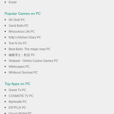
Email
Popular Games on PC
Oh God! PC
Sand Balls PC
Miraculous Life PC
Kitty’s Kitchen Diary PC
Tow N Go PC
Beat Balls: The magic loop PC
極樂淨土：歎息 PC
Slotpark - Online Casino Games PC
Wildscapes PC
Whiteout Survival PC
Top Apps on PC
Greek Tv PC
COSMOTE TV PC
MyHealth PC
ERTFLIX PC
Gov.gr Wallet PC