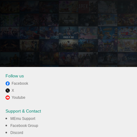
Follow us
Facebook
X
Enjoy playing 俠客傳說：小小
Youtube
英雄 on PC with MEmu
Support & Contact
MEmu Support
Λήψη
Facebook Group
Discord