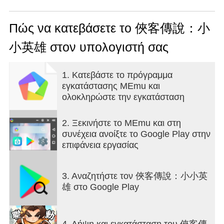
-----------------遊戲簡介------------------
踏入江湖，做個大俠，鮮衣怒馬，劍指天涯~在充滿
Πώς να κατεβάσετε το 俠客傳說：小
傳奇色彩的武俠世界裡，招攬世人熟知的俠客，修
小英雄 στον υπολογιστή σας
煉百種功法絕學，從不問名諱的小蝦米，成長為名
震乾坤的大英雄
來吧大俠們，江湖雲起時，英雄造時勢！
1. Κατεβάστε το πρόγραμμα
εγκατάστασης MEmu και
【號令群俠 江湖襄助】
ολοκληρώστε την εγκατάσταση
百位江湖熟客彙聚，共赴武林盛會，等你一呼百
應！
2. Ξεκινήστε το MEmu και στη
συνέχεια ανοίξτε το Google Play στην
【無損傳功 快意恩仇】
επιφάνεια εργασίας
百種武林功法絕學等你修習，俠客無損上下陣，零
沉沒成本，陣容輕鬆驗證！
3. Αναζητήστε τον 俠客傳說：小小英
【開宗立派 幫戰棋局】
雄 στο Google Play
沉浸式江湖社交，結交武林摯友，珍寶棋局當傾舉
幫之力！
4. Λήψη και εγκατάσταση του 俠客傳