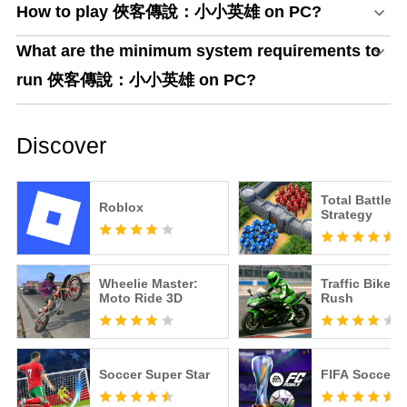
How to play 俠客傳說：小小英雄 on PC?
What are the minimum system requirements to
run 俠客傳說：小小英雄 on PC?
Discover
Total Battle: 
Roblox
Strategy
Wheelie Master:
Traffic Bike R
Moto Ride 3D
Rush
Soccer Super Star
FIFA Soccer