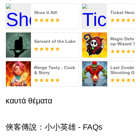
Shoe it All!
Ticket Hero
Magic Defens
Servant of the Lake
op Wizard TD
Merge Tasty - Cook
Last Zombie -
& Story
Shooting Ga
καυτά θέματα
俠客傳說：小小英雄 - FAQs