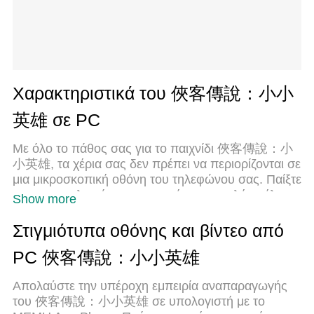
Χαρακτηριστικά του 俠客傳說：小小
英雄 σε PC
Με όλο το πάθος σας για το παιχνίδι 俠客傳說：小
小英雄, τα χέρια σας δεν πρέπει να περιορίζονται σε
μια μικροσκοπική οθόνη του τηλεφώνου σας. Παίξτε
σαν επαγγελματίας και αποκτήστε τον πλήρη έλεγχο
Show more
του παιχνιδιού σας με πληκτρολόγιο και ποντίκι. Το
MEmu σας προσφέρει όλα όσα περιμένετε.
Στιγμιότυπα οθόνης και βίντεο από
Κατεβάστε και παίξτε 俠客傳說：小小英雄 σε
PC 俠客傳說：小小英雄
υπολογιστή. Παίξτε όσο θέλετε, χωρίς άλλους
περιορισμούς μπαταρίας, δεδομένων κινητής
Απολαύστε την υπέροχη εμπειρία αναπαραγωγής
τηλεφωνίας και ενοχλητικών κλήσεων. Το
του 俠客傳說：小小英雄 σε υπολογιστή με το
ολοκαίνουργιο MEmu 9 είναι η καλύτερη επιλογή