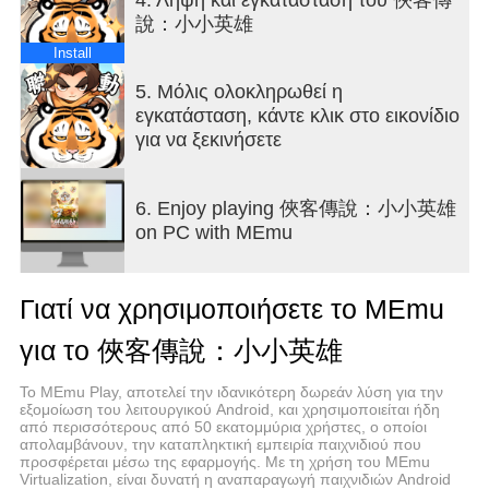
【千絕試煉 縱橫武林】
說：小小英雄
策略爬塔，無限驗證，千絕塔頂等你頂峰相見！
Install
【歸隱田園 獨善其身】
5. Μόλις ολοκληρωθεί η
家園采菊東籬下，亦可釣魚池塘邊，隱居家園也是
εγκατάσταση, κάντε κλικ στο εικονίδιο
大俠歸宿！
για να ξεκινήσετε
6. Enjoy playing 俠客傳說：小小英雄
on PC with MEmu
Γιατί να χρησιμοποιήσετε το MEmu
για το 俠客傳說：小小英雄
Το MEmu Play, αποτελεί την ιδανικότερη δωρεάν λύση για την
εξομοίωση του λειτουργικού Android, και χρησιμοποιείται ήδη
από περισσότερους από 50 εκατομμύρια χρήστες, ο οποίοι
απολαμβάνουν, την καταπληκτική εμπειρία παιχνιδιού που
προσφέρεται μέσω της εφαρμογής. Με τη χρήση του MEmu
Virtualization, είναι δυνατή η αναπαραγωγή παιχνιδιών Android