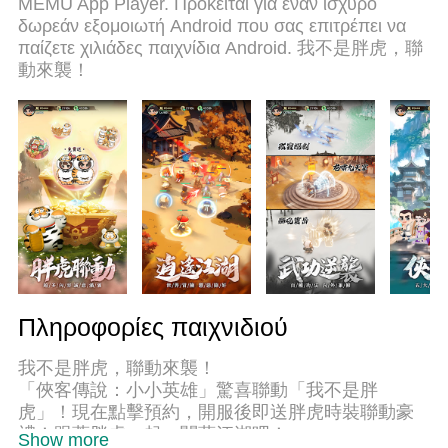
MEMU App Player. Πρόκειται για έναν ισχυρό
για να παίξετε 俠客傳說：小小英雄 σε υπολογιστή.
δωρεάν εξομοιωτή Android που σας επιτρέπει να
Ετοιμασμένο με την εμπειρία μας, το εξαιρετικό
παίζετε χιλιάδες παιχνίδια Android. 我不是胖虎，聯
σύστημα προκαθορισμένης αντιστοίχισης πλήκτρων
動來襲！
καθιστά το 俠客傳說：小小英雄 ένα πραγματικό
παιχνίδι υπολογιστή. Ο διαχειριστής πολλαπλών
περιπτώσεων MEmu καθιστά δυνατό το παιχνίδι με
2 ή περισσότερους λογαριασμούς στην ίδια
συσκευή. Και το πιο σημαντικό, η αποκλειστική
μηχανή εξομοίωσης μας μπορεί να απελευθερώσει
πλήρως τις δυνατότητες του υπολογιστή σας,
κάνοντας τα πάντα ομαλά.
Πληροφορίες παιχνιδιού
我不是胖虎，聯動來襲！
「俠客傳說：小小英雄」驚喜聯動「我不是胖
虎」！現在點擊預約，開服後即送胖虎時裝聯動豪
禮！跟著胖虎一起，闖蕩江湖吧！
Show more