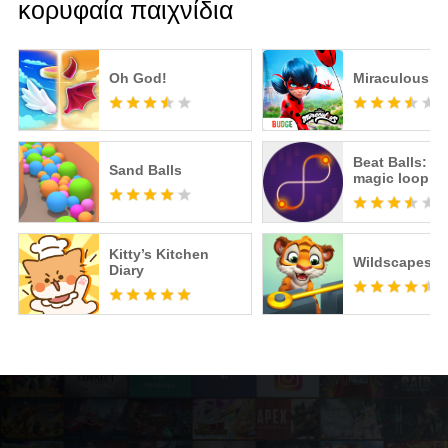
κορυφαία παιχνίδια
Oh God!
Miraculous Li
Beat Balls: T
Sand Balls
magic loop
Kitty’s Kitchen
Wildscapes
Diary