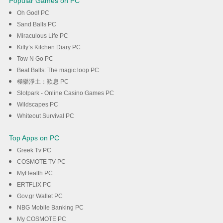
Popular Games on PC
Oh God! PC
Sand Balls PC
Miraculous Life PC
Kitty’s Kitchen Diary PC
Tow N Go PC
Beat Balls: The magic loop PC
極樂淨土：歎息 PC
Slotpark - Online Casino Games PC
Wildscapes PC
Whiteout Survival PC
Top Apps on PC
Greek Tv PC
COSMOTE TV PC
MyHealth PC
ERTFLIX PC
Gov.gr Wallet PC
NBG Mobile Banking PC
My COSMOTE PC