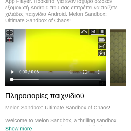
App Player. Πρόκειται για έναν ισχυρό δωρεάν
για να παίξετε Melon Sandbox σε υπολογιστή.
εξομοιωτή Android που σας επιτρέπει να παίζετε
Ετοιμασμένο με την εμπειρία μας, το εξαιρετικό
χιλιάδες παιχνίδια Android. Melon Sandbox:
σύστημα προκαθορισμένης αντιστοίχισης πλήκτρων
Ultimate Sandbox of Chaos!
καθιστά το Melon Sandbox ένα πραγματικό παιχνίδι
υπολογιστή. Ο διαχειριστής πολλαπλών
περιπτώσεων MEmu καθιστά δυνατό το παιχνίδι με
2 ή περισσότερους λογαριασμούς στην ίδια
συσκευή. Και το πιο σημαντικό, η αποκλειστική
μηχανή εξομοίωσης μας μπορεί να απελευθερώσει
πλήρως τις δυνατότητες του υπολογιστή σας,
κάνοντας τα πάντα ομαλά.
Πληροφορίες παιχνιδιού
Melon Sandbox: Ultimate Sandbox of Chaos!
Welcome to Melon Sandbox, a thrilling sandbox
game where you unleash your creativity through
Show more