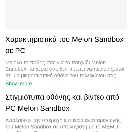
Χαρακτηριστικά του Melon Sandbox
σε PC
Με όλο το πάθος σας για το παιχνίδι Melon
Sandbox, τα χέρια σας δεν πρέπει να περιορίζονται
σε μια μικροσκοπική οθόνη του τηλεφώνου σας.
Παίξτε σαν επαγγελματίας και αποκτήστε τον πλήρη
Show more
έλεγχο του παιχνιδιού σας με πληκτρολόγιο και
ποντίκι. Το MEmu σας προσφέρει όλα όσα
Στιγμιότυπα οθόνης και βίντεο από
περιμένετε. Κατεβάστε και παίξτε Melon Sandbox
PC Melon Sandbox
σε υπολογιστή. Παίξτε όσο θέλετε, χωρίς άλλους
περιορισμούς μπαταρίας, δεδομένων κινητής
Απολαύστε την υπέροχη εμπειρία αναπαραγωγής
τηλεφωνίας και ενοχλητικών κλήσεων. Το
του Melon Sandbox σε υπολογιστή με το MEMU
ολοκαίνουργιο MEmu 9 είναι η καλύτερη επιλογή