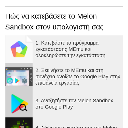
brutal experiments with realistic ragdoll physics! No
limits, no rules—just pure destructive fun!
What can you do?
Πώς να κατεβάσετε το Melon
Experiment with physics – Throw, smash, and test
Sandbox στον υπολογιστή σας
unique interactions between objects!
Massive arsenal – Use firearms, melee weapons,
explosives, and vehicles to tear through ragdolls!
1. Κατεβάστε το πρόγραμμα
Create chaos – Stab, crush, burn, or vaporize with
εγκατάστασης MEmu και
custom devices!
ολοκληρώστε την εγκατάσταση
Open-world sandbox – Explore diverse maps and
build your own playground of destruction!
2. Ξεκινήστε το MEmu και στη
συνέχεια ανοίξτε το Google Play στην
επιφάνεια εργασίας
Get ready for endless mayhem in the ultimate
ragdoll simulation! Get on board now and start
experimenting!
3. Αναζητήστε τον Melon Sandbox
στο Google Play
4. Λήψη και εγκατάσταση του Melon