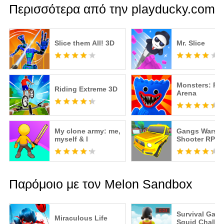
Περισσότερα από την playducky.com
Slice them All! 3D
Mr. Slice
Monsters: Pv
Riding Extreme 3D
Arena
My clone army: me,
Gangs Wars: P
myself & I
Shooter RP
Παρόμοιο με τον Melon Sandbox
Survival Game
Miraculous Life
Squid Challe