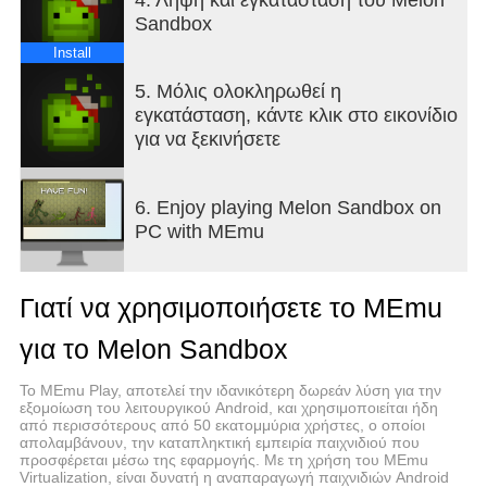
Sandbox
Install
5. Μόλις ολοκληρωθεί η
εγκατάσταση, κάντε κλικ στο εικονίδιο
για να ξεκινήσετε
6. Enjoy playing Melon Sandbox on
PC with MEmu
Γιατί να χρησιμοποιήσετε το MEmu
για το Melon Sandbox
Το MEmu Play, αποτελεί την ιδανικότερη δωρεάν λύση για την
εξομοίωση του λειτουργικού Android, και χρησιμοποιείται ήδη
από περισσότερους από 50 εκατομμύρια χρήστες, ο οποίοι
απολαμβάνουν, την καταπληκτική εμπειρία παιχνιδιού που
προσφέρεται μέσω της εφαρμογής. Με τη χρήση του MEmu
Virtualization, είναι δυνατή η αναπαραγωγή παιχνιδιών Android