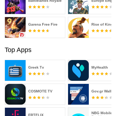
Battlelands Royale
Europe Empir
Garena Free Fire
Rise of King
Top Apps
Greek Tv
MyHealth
COSMOTE TV
Gov.gr Wallet
NBG Mobile
ERTFLIX