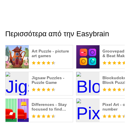
Περισσότερα από την Easybrain
Art Puzzle - picture
Groovepad - 
art games
& Beat Maker
Jigsaw Puzzles -
Blockudoku® 
Puzzle Game
Block Puzzle
Differences - Stay
Pixel Art - col
focused to find
number
them all