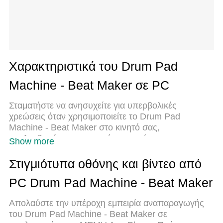
Χαρακτηριστικά του Drum Pad
Machine - Beat Maker σε PC
Σταματήστε να ανησυχείτε για υπερβολικές
χρεώσεις όταν χρησιμοποιείτε το Drum Pad
Machine - Beat Maker στο κινητό σας,
απελευθερώστε τον εαυτό σας από τη
Show more
μικροσκοπική οθόνη και απολαύστε τη χρήση της
εφαρμογής σε μια πολύ μεγαλύτερη οθόνη. Από
Στιγμιότυπα οθόνης και βίντεο από
τώρα και στο εξής, αποκτήστε εμπειρία πλήρους
PC Drum Pad Machine - Beat Maker
οθόνης της εφαρμογής σας με πληκτρολόγιο και
ποντίκι. Το MEmu σας προσφέρει όλες τις
Απολαύστε την υπέροχη εμπειρία αναπαραγωγής
εκπληκτικές δυνατότητες που περιμένατε: γρήγορη
του Drum Pad Machine - Beat Maker σε
εγκατάσταση και εύκολη εγκατάσταση, διαισθητικά