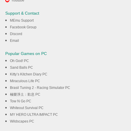
Youtube
Drum Pad Machine - Beat
Support & Contact
Maker σε υπολογιστή με το
MEmu Support
Facebook Group
MEmu
Discord
Email
Λήψη
Popular Games on PC
Oh God! PC
Sand Balls PC
Kitty’s Kitchen Diary PC
Miraculous Life PC
Brasil Tuning 2 - Racing Simulator PC
極樂淨土：歎息 PC
Tow N Go PC
Whiteout Survival PC
MY HERO ULTRA IMPACT PC
Wildscapes PC