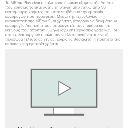
Το MEmu Play είναι ο καλύτερος δωρεάν εξομοιωτής Android,
‣ Drum & Bass
που χρησιμοποιείται αυτήν τη στιγμή από πάνω από 50
‣ Hip-Hop
εκατομμύρια χρήστες που απολαμβάνουν την εμπειρία
‣ Electro
εφαρμογών που προσφέρει. Μέσω της τεχνολογίας
εικονικοποίησης MEmu 9, οι χρήστες μπορούν να δοκιμάσουν
‣ Future Bass
εφαρμογές Android στους υπολογιστές τους, ακόμα και σε
Drum Pad Machine is a handy, creating music
εκείνους που απαιτούν υψηλή ισχύ επεξεργασίας γραφικών, οι
οποίες λειτουργούν ομαλά σαν να λειτουργούν στα κινητά
mixer app for playing in real time, as well as for
τηλέφωνα τελευταίας γενιάς, χωρίς να θυσιάζεται η ποιότητα της
creating and playing loops. Create tracks 24/7 as a
εικόνας και η εμπειρία χρήστη.
drum pads guru, record hits like a real music maker
and share them with your friends!
This rapper soundboard app is a powerful, easy-to-
use tool to get the best music experience:
- get professional music samples;
- try loops creation with a sequencer;
- change tempo and create sounds via beatbox
recorder;
- use launch pad finger drumming option;
- record your own tracks and share recordings;
- get tips and tricks by watching videos and tutorials
to master your beatmaker skills in music
production.