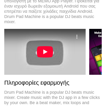
υπολογιστή με το MEMU App Player. Πρόκειται για
χειριστήρια, όχι περισσότερους περιορισμούς
έναν ισχυρό δωρεάν εξομοιωτή Android που σας
μπαταρίας, δεδομένα κινητής τηλεφωνίας και
επιτρέπει να παίζετε χιλιάδες παιχνίδια Android.
ενοχλητικές κλήσεις. Το ολοκαίνουργιο MEmu 9
Drum Pad Machine is a popular DJ beats music
είναι η καλύτερη επιλογή για χρήση του Drum Pad
mixer.
Machine - Beat Maker στον υπολογιστή σας.
Κωδικοποιημένο με την απορρόφηση μας, ο
διαχειριστής πολλαπλών παρουσιών καθιστά
δυνατό το άνοιγμα 2 ή περισσότερων λογαριασμών
ταυτόχρονα. Και το πιο σημαντικό, ο αποκλειστικός
κινητήρας εξομοίωσης μπορεί να απελευθερώσει
όλες τις δυνατότητες του υπολογιστή σας, να κάνει
τα πάντα ομαλά και ευχάριστα.
Πληροφορίες εφαρμογής
Drum Pad Machine is a popular DJ beats music
mixer. Create music with the DJ app in a few clicks
by your own. Be a beat maker, mix loops and