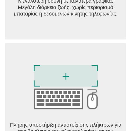
Μεγαλύτερη οθόνη με καλύτερα γραφικά.
Drum Pad Machine is a real piece of music
Μεγάλη διάρκεια ζωής, χωρίς περιορισμό
production and a very entertaining drum game!
μπαταρίας ή δεδομένων κινητής τηλεφωνίας.
Make sick beats and create music in a matter of
minutes with drum pads! Drop the beat!
Πλήρης υποστήριξη αντιστοίχισης πλήκτρων για