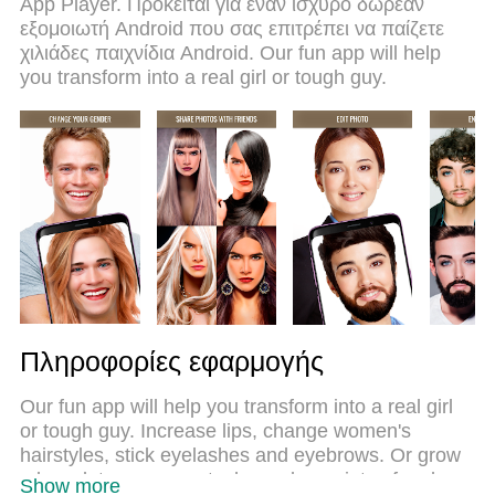
App Player. Πρόκειται για έναν ισχυρό δωρεάν
μπαταρίας, δεδομένα κινητής τηλεφωνίας και
εξομοιωτή Android που σας επιτρέπει να παίζετε
ενοχλητικές κλήσεις. Το ολοκαίνουργιο MEmu 9
χιλιάδες παιχνίδια Android. Our fun app will help
είναι η καλύτερη επιλογή για χρήση του Gender
you transform into a real girl or tough guy.
Changer στον υπολογιστή σας. Κωδικοποιημένο με
την απορρόφηση μας, ο διαχειριστής πολλαπλών
παρουσιών καθιστά δυνατό το άνοιγμα 2 ή
περισσότερων λογαριασμών ταυτόχρονα. Και το πιο
σημαντικό, ο αποκλειστικός κινητήρας εξομοίωσης
μπορεί να απελευθερώσει όλες τις δυνατότητες του
υπολογιστή σας, να κάνει τα πάντα ομαλά και
ευχάριστα.
Πληροφορίες εφαρμογής
Our fun app will help you transform into a real girl
or tough guy. Increase lips, change women's
hairstyles, stick eyelashes and eyebrows. Or grow
a beard, try on a mustache and a variety of male
Show more