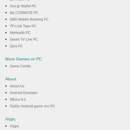
Gov.gr Wallet PC
My COSMOTE PC
NBG Mobile Banking PC
TP-Link Tapo PC
MyHealth PC
Greek TV Live PC
Zara PC
More Games on PC
Game Center
About
About Us
Android Emulator
MEmu 9.0
Παίξτε Android game στο PC
Λήψη
Λήψη