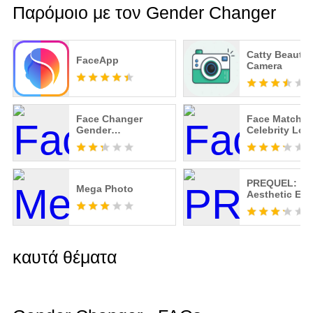
Παρόμοιο με τον Gender Changer
Catty Beauty
FaceApp
Camera
Face Changer
Face Match:
Gender
Celebrity Loo
Transformation App
Alike, Celebs 
Me
PREQUEL:
Mega Photo
Aesthetic Edi
καυτά θέματα