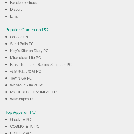
Facebook Group
Discord
Λήψη
Email
Popular Games on PC
Oh God! PC
Sand Balls PC
Kitty’s Kitchen Diary PC
Miraculous Life PC
Brasil Tuning 2 - Racing Simulator PC
極樂淨土：歎息 PC
Tow N Go PC
Whiteout Survival PC
MY HERO ULTRA IMPACT PC
Wildscapes PC
Top Apps on PC
Greek Tv PC
COSMOTE TV PC
ERTFLIX PC