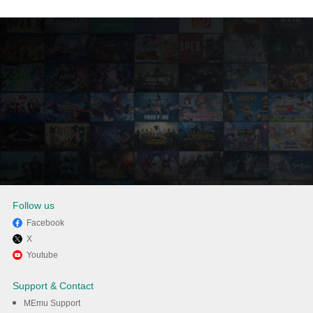
Follow us
Facebook
X
Απολαύστε τη χρήση του
Youtube
Gender Changer σε
Support & Contact
υπολογιστή με το MEmu
MEmu Support