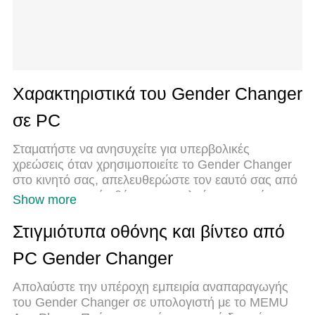
Χαρακτηριστικά του Gender Changer
σε PC
Σταματήστε να ανησυχείτε για υπερβολικές
χρεώσεις όταν χρησιμοποιείτε το Gender Changer
στο κινητό σας, απελευθερώστε τον εαυτό σας από
τη μικροσκοπική οθόνη και απολαύστε τη χρήση της
Show more
εφαρμογής σε μια πολύ μεγαλύτερη οθόνη. Από
τώρα και στο εξής, αποκτήστε εμπειρία πλήρους
Στιγμιότυπα οθόνης και βίντεο από
οθόνης της εφαρμογής σας με πληκτρολόγιο και
PC Gender Changer
ποντίκι. Το MEmu σας προσφέρει όλες τις
εκπληκτικές δυνατότητες που περιμένατε: γρήγορη
Απολαύστε την υπέροχη εμπειρία αναπαραγωγής
εγκατάσταση και εύκολη εγκατάσταση, διαισθητικά
του Gender Changer σε υπολογιστή με το MEMU
χειριστήρια, όχι περισσότερους περιορισμούς