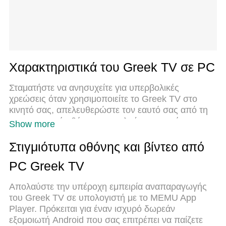
Χαρακτηριστικά του Greek TV σε PC
Σταματήστε να ανησυχείτε για υπερβολικές
χρεώσεις όταν χρησιμοποιείτε το Greek TV στο
κινητό σας, απελευθερώστε τον εαυτό σας από τη
μικροσκοπική οθόνη και απολαύστε τη χρήση της
Show more
εφαρμογής σε μια πολύ μεγαλύτερη οθόνη. Από
τώρα και στο εξής, αποκτήστε εμπειρία πλήρους
Στιγμιότυπα οθόνης και βίντεο από
οθόνης της εφαρμογής σας με πληκτρολόγιο και
PC Greek TV
ποντίκι. Το MEmu σας προσφέρει όλες τις
εκπληκτικές δυνατότητες που περιμένατε: γρήγορη
Απολαύστε την υπέροχη εμπειρία αναπαραγωγής
εγκατάσταση και εύκολη εγκατάσταση, διαισθητικά
του Greek TV σε υπολογιστή με το MEMU App
χειριστήρια, όχι περισσότερους περιορισμούς
Player. Πρόκειται για έναν ισχυρό δωρεάν
μπαταρίας, δεδομένα κινητής τηλεφωνίας και
εξομοιωτή Android που σας επιτρέπει να παίζετε
ενοχλητικές κλήσεις. Το ολοκαίνουργιο MEmu 9