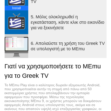
TV
big screen with integrated Chromecast
compatibility.
Install
5. Μόλις ολοκληρωθεί η
εγκατάσταση, κάντε κλικ στο εικονίδιο
Disclaimer: This app provides access to free,
για να ξεκινήσετε
publicly available streams from broadcasters. It
does not host or own any content but curates
official streams for a convenient viewing
6. Απολαύστε τη χρήση του Greek TV
experience.
σε υπολογιστή με το MEmu
Γιατί να χρησιμοποιήσετε το MEmu
για το Greek TV
Το MEmu Play είναι ο καλύτερος δωρεάν εξομοιωτής Android,
που χρησιμοποιείται αυτήν τη στιγμή από πάνω από 50
εκατομμύρια χρήστες που απολαμβάνουν την εμπειρία
εφαρμογών που προσφέρει. Μέσω της τεχνολογίας
εικονικοποίησης MEmu 9, οι χρήστες μπορούν να δοκιμάσουν
εφαρμογές Android στους υπολογιστές τους, ακόμα και σε
εκείνους που απαιτούν υψηλή ισχύ επεξεργασίας γραφικών, οι