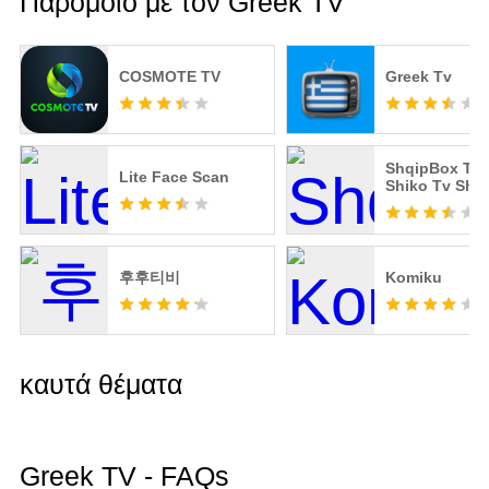
Παρόμοιο με τον Greek TV
COSMOTE TV
Greek Tv
ShqipBox TV 
Lite Face Scan
Shiko Tv Shq
후후티비
Komiku
καυτά θέματα
Greek TV - FAQs