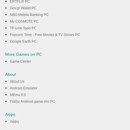
ERTFLIX PC
Gov.gr Wallet PC
NBG Mobile Banking PC
My COSMOTE PC
TP-Link Tapo PC
Popcorn Time - Free Movies & TV Shows PC
Google Earth PC
More Games on PC
Game Center
About
About Us
Android Emulator
MEmu 9.0
Παίξτε Android game στο PC
Λήψη
Λήψη