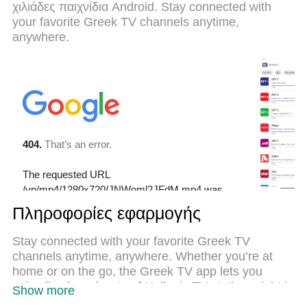
χιλιάδες παιχνίδια Android. Stay connected with
είναι η καλύτερη επιλογή για χρήση του Greek TV
your favorite Greek TV channels anytime,
στον υπολογιστή σας. Κωδικοποιημένο με την
anywhere.
απορρόφηση μας, ο διαχειριστής πολλαπλών
παρουσιών καθιστά δυνατό το άνοιγμα 2 ή
περισσότερων λογαριασμών ταυτόχρονα. Και το πιο
σημαντικό, ο αποκλειστικός κινητήρας εξομοίωσης
μπορεί να απελευθερώσει όλες τις δυνατότητες του
υπολογιστή σας, να κάνει τα πάντα ομαλά και
ευχάριστα.
Πληροφορίες εφαρμογής
Stay connected with your favorite Greek TV
channels anytime, anywhere. Whether you’re at
home or on the go, the Greek TV app lets you
enjoy live broadcasts of Hellenic TV stations right in
Show more
the palm of your hand. Watch your favorite shows,