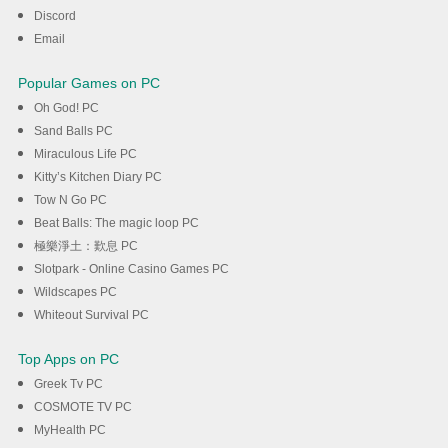
Discord
Λήψη
Email
Popular Games on PC
Oh God! PC
Sand Balls PC
Miraculous Life PC
Kitty’s Kitchen Diary PC
Tow N Go PC
Beat Balls: The magic loop PC
極樂淨土：歎息 PC
Slotpark - Online Casino Games PC
Wildscapes PC
Whiteout Survival PC
Top Apps on PC
Greek Tv PC
COSMOTE TV PC
MyHealth PC