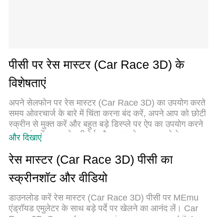
पीसी पर रेस मास्टर (Car Race 3D) के
विशेषताएं
अपने सेलफोन पर रेस मास्टर (Car Race 3D) का उपयोग करते
समय ओवरचार्ज के बारे में चिंता करना बंद करें, अपने आप को छोटी
स्क्रीन से मुक्त करें और बहुत बड़े डिस्प्ले पर ऐप का उपयोग करने
का आनंद लें। अब से, कीबोर्ड और माउस के साथ अपने ऐप का
और दिखाएं
पूर्ण-स्क्रीन अनुभव प्राप्त करें। एमईएमयू आपको उन सभी
आश्चर्यजनक सुविधाओं की पेशकश करता है जिनकी आपको उम्मीद
रेस मास्टर (Car Race 3D) पीसी का
थी: त्वरित इंस्टॉल और आसान सेटअप, सहज नियंत्रण, बैटरी की
स्क्रीनशॉट और वीडियो
कोई सीमा नहीं, मोबाइल डेटा और परेशान कॉल। आपके कंप्यूटर पर
रेस मास्टर (Car Race 3D) का उपयोग करने का सबसे अच्छा
डाउनलोड करें रेस मास्टर (Car Race 3D) पीसी पर MEmu
विकल्प नया MEmu 9 है। हमारे अवशोषण के साथ कोडित, बहु-
एंड्रॉयड एमुलेटर के साथ बड़े पर्दे पर खेलने का आनंद लें। Car
उदाहरण प्रबंधक एक ही समय में 2 या अधिक खाते खोलना संभव