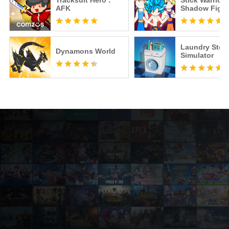
Tracksuit Hero :
Stick Warriors
AFK
Shadow Fight
Laundry Stor
Dynamons World
Simulator