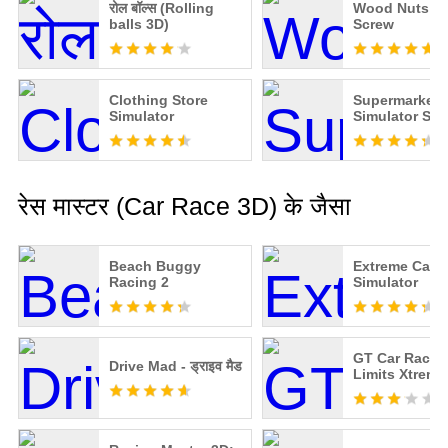
रोल बॉल्स (Rolling
Wood Nuts & 
balls 3D)
Screw
Clothing Store
Supermarket
Simulator
Simulator Sto
रेस मास्टर (Car Race 3D) के जैसा
Beach Buggy
Extreme Car D
Racing 2
Simulator
GT Car Racin
Drive Mad - ड्राइव मैड
Limits Xtreme