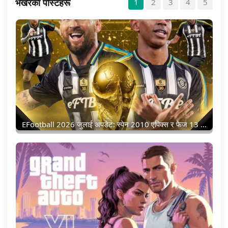
भर्खरका पोस्टहरू
1
2
3
4
5
EFootball 2026 जुलाई अपडेट: स्पेन 2010 एपिक्स र फेज 13 नामाङ्कन प्याक अब सुरु भयो!