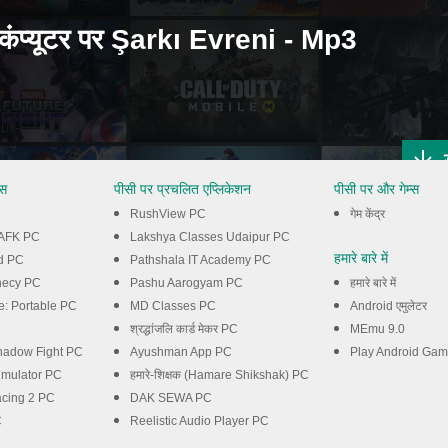
ंप्यूटर पर Şarkı Evreni - Mp3
्स
पीसी पर प्रचलित एप्लिकेशन
पीसी पर और गेम्स
RushView PC
गेम केंद्र
: AFK PC
Lakshya Classes Udaipur PC
हमारे बारे में
d PC
Pathshala IT Academy PC
hecy PC
Pashu Aarogyam PC
हमारे बारे में
e: Portable PC
MD Classes PC
Android एमुलेटर
श्रद्धांजलि कार्ड मेकर PC
MEmu 9.0
Shadow Fight PC
Ayushman App PC
Play Android Ga
imulator PC
हमारे-शिक्षक (Hamare Shikshak) PC
cing 2 PC
DAK SEWA PC
C
Reelistic Audio Player PC