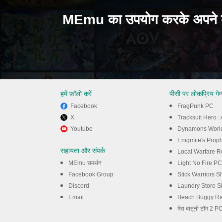
MEmu का उपयोग करके अपने क
हमें फ़ॉलो करें
पीसी पर लोकप्रिय गेम
Facebook
FragPunk PC
X
Tracksuit Hero 
Youtube
Dynamons Worl
İndir का अनुभव करें
Enigmite's Prop
सहायता और संपर्क
Local Warfare R
MEmu समर्थन
Light No Fire PC
Facebook Group
Stick Warriors 
Discord
Laundry Store S
Email
Beach Buggy Ra
मेरा बातूनी टॉम 2 P