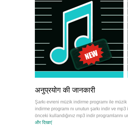
अनुप्रयोग की जानकारी
Şarkı evreni müzik indirme programı ile müzik
indirme programı nı unutun şarkı indir ve mp3 
önceki kullandığınız mp3 indir programlarını u
और दिखाएं