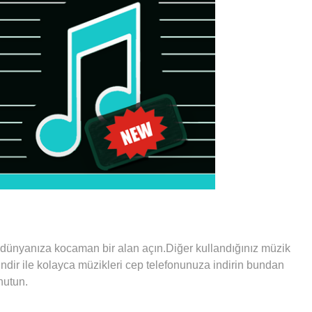
 dünyanıza kocaman bir alan açın.Diğer kullandığınız müzik
indir ile kolayca müzikleri cep telefonunuza indirin bundan
nutun.