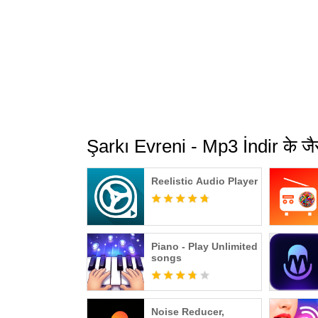
Şarkı Evreni - Mp3 İndir के जै
Reelistic Audio Player
Piano - Play Unlimited
songs
Noise Reducer,