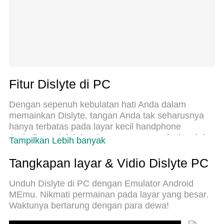
Fitur Dislyte di PC
Dengan sepenuh kebulatan hati Anda dalam
memainkan Dislyte, tangan Anda tak seharusnya
hanya terbatas pada layar kecil handphone
Anda.Bermainlah layaknya seorang profesional dan
Tampilkan Lebih banyak
dapatkan kendali penuh dalam permainan Anda
dengan papan ketik dan tetikus.MEmu
Tangkapan layar & Vidio Dislyte PC
menawarkan seluruh hal yang Anda
harapkan.Unduh dan mainkan Dislyte pada PC.
Unduh Dislyte di PC dengan Emulator Android
Bermainlah selama yang Anda inginkan, tanpa
MEmu. Nikmati permainan pada layar yang besar.
keterbatasan dari baterai, data seluler dan
Waktunya bertarung dengan para dewa!
panggilan yang mengganggu.MEmu 9 baru