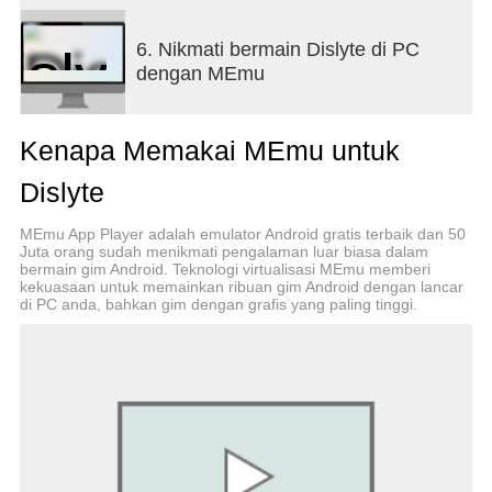
kekuatan atau bangkit sebagai juara bagi orang-
orang? Pilihan ada di tanganmu.
6. Nikmati bermain Dislyte di PC
dengan MEmu
> BERAGAM KARAKTER
Mulailah perjalanan epik di dunia yang merayakan
keragaman dan inklusivitas. Temui karakter
Kenapa Memakai MEmu untuk
menawan yang dipenuhi cinta dan kasih sayang,
serta pahlawan super perkasa yang kekuatannya
Dislyte
melampaui semua batas. Bersiaplah untuk terkejut
saat para dewa berubah menjadi wujud yang tidak
MEmu App Player adalah emulator Android gratis terbaik dan 50
terduga, seperti Odin yang berubah menjadi
Juta orang sudah menikmati pengalaman luar biasa dalam
pengendara sepeda motor wanita pemberontak
bermain gim Android. Teknologi virtualisasi MEmu memberi
kekuasaan untuk memainkan ribuan gim Android dengan lancar
dengan rambut tergerai dan tidak tertata. Alih-alih
di PC anda, bahkan gim dengan grafis yang paling tinggi.
menjadi penguasa dunia bawah, Anubis menjadi
seorang kepala pelayan berpengetahuan luas
dengan etiket tanpa cela! Dan jangan abaikan
Esper yang lucu dan lembut seperti Sphinx, yang
menghadirkan pesona tambahan!
> TERHUBUNG DENGAN PEMAIN BERMINAT
SAMA