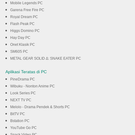
Mobile Legends PC
Garena Free Fire PC
Royal Dream PC
Flash Peak PC
Higgs Domino PC
Hay Day PC
Onet Klasik PC
SM605 PC
METAL GEAR SOLID Δ: SNAKE EATER PC
Aplikasi Teratas di PC
PineDrama PC
Wibuku - Nonton Anime PC
Look Series PC
NEXT TV PC
Melolo - Drama Pendek & Shorts PC
BitTV PC
Bstation PC
YouTube Go PC
Snack Video PC