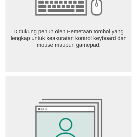
Instagram:
https://www.instagram.com/dislyte_official/
Twitter: https://twitter.com/dislyte
Discord: https://discord.gg/dislyte
Reddit: https://www.reddit.com/r/Dislyte/
Didukung penuh oleh Pemetaan tombol yang
lengkap untuk keakuratan kontrol keyboard dan
mouse maupun gamepad.