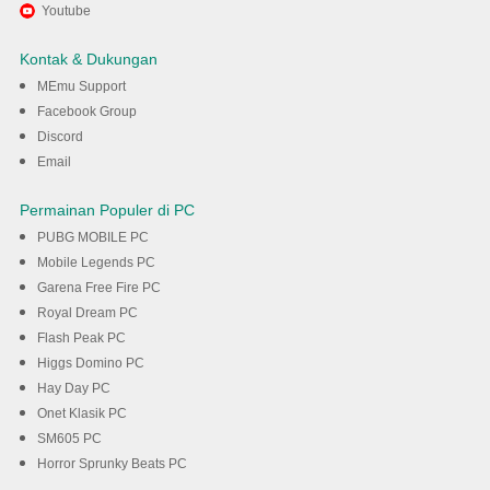
Nikmati bermain Don't Exfil
Youtube
Late di PC dengan MEmu
Kontak & Dukungan
MEmu Support
Unduh
Facebook Group
Discord
Email
Permainan Populer di PC
PUBG MOBILE PC
Mobile Legends PC
Garena Free Fire PC
Royal Dream PC
Flash Peak PC
Higgs Domino PC
Hay Day PC
Onet Klasik PC
SM605 PC
Horror Sprunky Beats PC