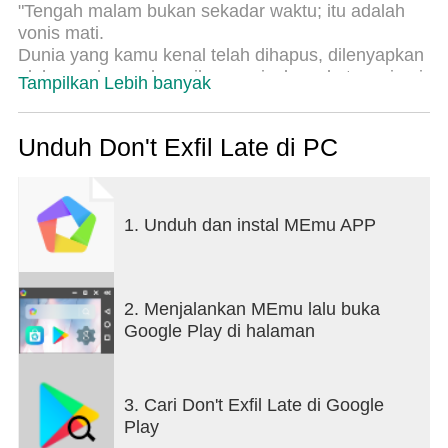
"Tengah malam bukan sekadar waktu; itu adalah
vonis mati.
Dunia yang kamu kenal telah dihapus, dilenyapkan
oleh penghapus kosmik, menyisakan sketsa mimpi
Tampilkan Lebih banyak
buruk yang pekat. Selamat datang di ""The Grey"",
ruang di antara hidup dan kehampaan; sebuah
buku sketsa dari reruntuhan bata dan debu yang
Unduh Don't Exfil Late di PC
terlupakan, di mana arsitekturnya sama laparnya
dengan para arwah. Kamu adalah seorang Dread-
Hunter, sepercik cahaya lilin di tengah hutan abu,
1. Unduh dan instal MEmu APP
menggeledah sisa-sisa bangunan mati untuk
mengambil kembali apa yang telah hilang.
Jam terus meleleh. Jika lonceng berbunyi dua
2. Menjalankan MEmu lalu buka
belas kali dan kamu masih di dalam, kamu tidak
Google Play di halaman
hanya mati—kamu akan menyatu dengan tinta
selamanya.
3. Cari Don't Exfil Late di Google
PERTUARUHAN: JARAH. BUNUH. KABUR.
Play
Aturan di ""The Grey"" ditulis dengan darah: Ambil