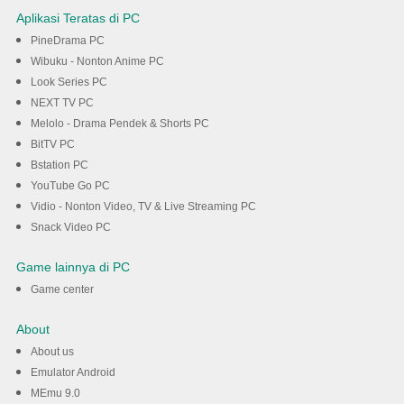
Aplikasi Teratas di PC
PineDrama PC
Wibuku - Nonton Anime PC
Look Series PC
NEXT TV PC
Melolo - Drama Pendek & Shorts PC
BitTV PC
Bstation PC
YouTube Go PC
Vidio - Nonton Video, TV & Live Streaming PC
Snack Video PC
Game lainnya di PC
Game center
About
About us
Emulator Android
MEmu 9.0