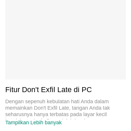
Fitur Don't Exfil Late di PC
Dengan sepenuh kebulatan hati Anda dalam
memainkan Don't Exfil Late, tangan Anda tak
seharusnya hanya terbatas pada layar kecil
handphone Anda.Bermainlah layaknya seorang
Tampilkan Lebih banyak
profesional dan dapatkan kendali penuh dalam