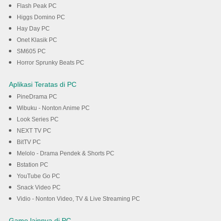
Flash Peak PC
Higgs Domino PC
Hay Day PC
Onet Klasik PC
SM605 PC
Horror Sprunky Beats PC
Aplikasi Teratas di PC
PineDrama PC
Wibuku - Nonton Anime PC
Look Series PC
NEXT TV PC
BitTV PC
Melolo - Drama Pendek & Shorts PC
Bstation PC
YouTube Go PC
Snack Video PC
Vidio - Nonton Video, TV & Live Streaming PC
Game lainnya di PC