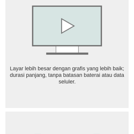
dengan mayat hidup, dan jadilah pembela tertinggi
dalam game bertahan hidup zombie yang tak kenal
henti ini!
Hubungi Kami: rykistudio@gmail.com
Layar lebih besar dengan grafis yang lebih baik;
durasi panjang, tanpa batasan baterai atau data
seluler.