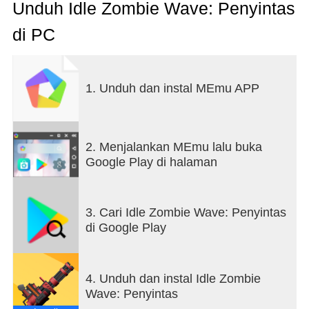
penyintas dalam pertempuran menara pertahanan
Unduh Idle Zombie Wave: Penyintas
(TD) untuk mempertahankan rumah Anda dari
di PC
gelombang demi gelombang serangan mayat
hidup.
Fitur Game:
1. Unduh dan instal MEmu APP
· Tanpa Operasi Diperlukan: Rancang strategi dan
saksikan para penyintas Anda menghadapi
serangan zombie secara otomatis. Duduk dan
2. Menjalankan MEmu lalu buka
nikmati pertahanan bertahan hidup di tengah
Google Play di halaman
kiamat!
· Gelombang Zombie Besar: Bersiaplah untuk
3. Cari Idle Zombie Wave: Penyintas
tantangan bertahan hidup epik dengan gelombang
di Google Play
mayat hidup yang tak ada habisnya. Jumlah musuh
akan melebihi ekspektasi Anda.
4. Unduh dan instal Idle Zombie
· Roster Penyintas Beragam: Pilih dari lebih dari 25
Wave: Penyintas
penyintas unik, masing-masing dilengkapi dengan