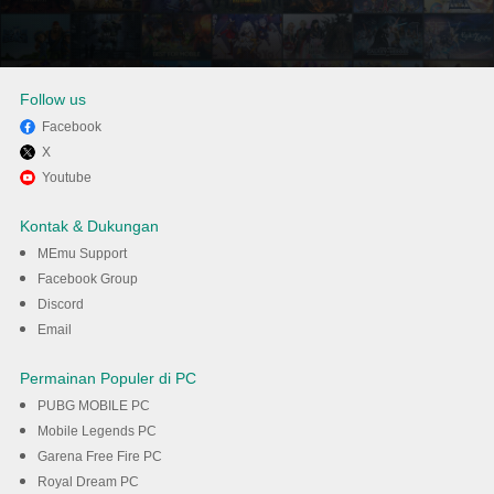
Follow us
Facebook
X
Nikmati bermain Idle Zombie
Youtube
Wave: Penyintas di PC dengan
Kontak & Dukungan
MEmu
MEmu Support
Facebook Group
Discord
Unduh
Email
Permainan Populer di PC
PUBG MOBILE PC
Mobile Legends PC
Garena Free Fire PC
Royal Dream PC