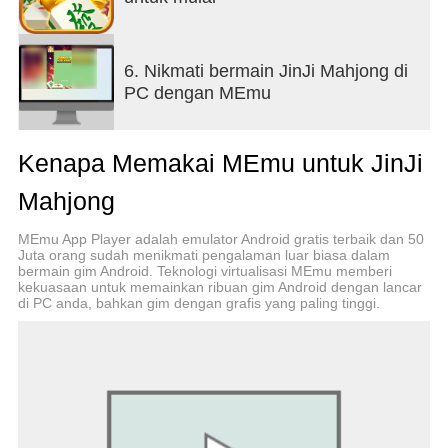
6. Nikmati bermain JinJi Mahjong di
PC dengan MEmu
Kenapa Memakai MEmu untuk JinJi
Mahjong
MEmu App Player adalah emulator Android gratis terbaik dan 50
Juta orang sudah menikmati pengalaman luar biasa dalam
bermain gim Android. Teknologi virtualisasi MEmu memberi
kekuasaan untuk memainkan ribuan gim Android dengan lancar
di PC anda, bahkan gim dengan grafis yang paling tinggi.