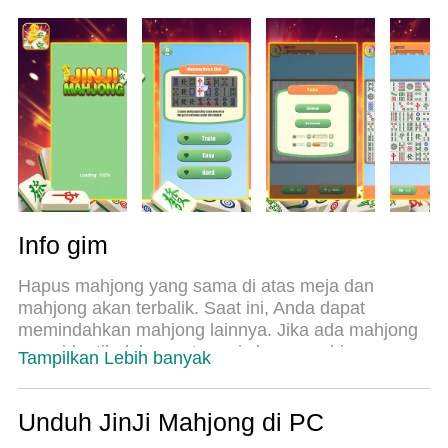
ahli kami, sistem pemetaan kunci preset yang
canggih menjadikan JinJi Mahjong sebagai
permainan PC sejati.Manajer banyak hal dari
MEmu memungkinkan Anda untuk memainkan 2
atau banyak akun pada perangkat yang sama.Dan
yang terpenting, mesin emulasi eksklusif kami bisa
melepaskan potensi penuh PC Anda, membuat
segalanya berjalan lancar.
Info gim
Hapus mahjong yang sama di atas meja dan
mahjong akan terbalik. Saat ini, Anda dapat
memindahkan mahjong lainnya. Jika ada mahjong
yang identik dalam satu garis lurus, mahjong
Tampilkan Lebih banyak
tersebut akan berhasil dihilangkan hingga semua
mahjong di atas meja dihilangkan. Jika Anda
menemui kesulitan, kami menyediakan dua tombol
Unduh JinJi Mahjong di PC
bantuan di bawah, satu dapat memberi Anda