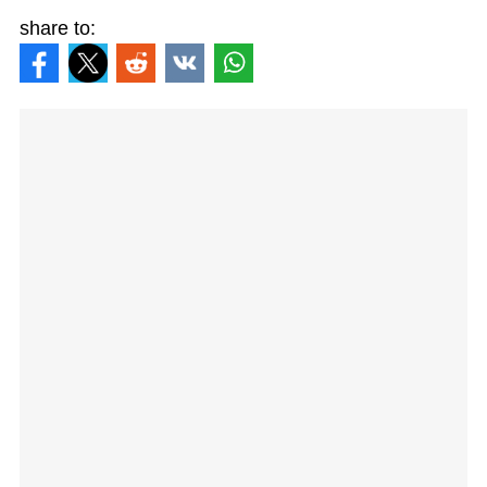
share to: