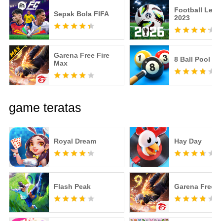
Football Lea
Sepak Bola FIFA
2023
Garena Free Fire
8 Ball Pool
Max
game teratas
Royal Dream
Hay Day
Flash Peak
Garena Free F