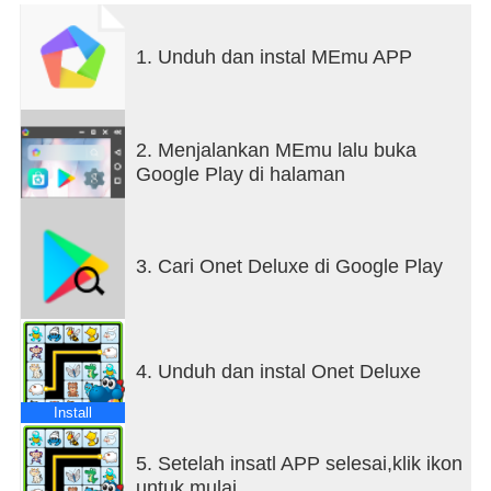
menu setting
=====================================
1. Unduh dan instal MEmu APP
Mau main game yang simpel tapi selalu bikin
penasaran? Cobalah Onet Deluxe, kalian pasti
akan menyukainya.
2. Menjalankan MEmu lalu buka
Google Play di halaman
KENAPA ONET DELUXE ?
★ 3 Mode permainan :
1. Mode Santai : Bermain santai tanpa batasan
waktu tapi dengan poin shuffle terbatas.
3. Cari Onet Deluxe di Google Play
2. Mode Tantangan : Mode permainan yang lebih
menantang dengan batasan waktu.
3. Mode Bertahan : Anda harus bertahan jangan
sampai papan permainan dipenuhi icon.
4. Unduh dan instal Onet Deluxe
★ 2 Tingkat kesulitan: Mudah (7X12), Sulit (8X16)
Install
★ 4 tema gambar : Binatang, Monster Lucu, Buah-
buahan, and Christmas
5. Setelah insatl APP selesai,klik ikon
★ 4 Tema warna : Dark, Light, Fresh and Cool
untuk mulai