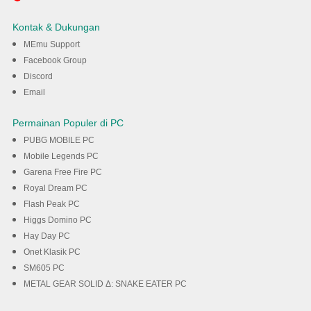
di PC dengan MEmu
Kontak & Dukungan
MEmu Support
Unduh
Facebook Group
Discord
Email
Permainan Populer di PC
PUBG MOBILE PC
Mobile Legends PC
Garena Free Fire PC
Royal Dream PC
Flash Peak PC
Higgs Domino PC
Hay Day PC
Onet Klasik PC
SM605 PC
METAL GEAR SOLID Δ: SNAKE EATER PC