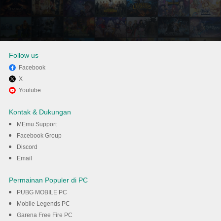
Follow us
Facebook
X
Nikmati bermain Sprunki -
Youtube
Cute vs Scary Beats di PC
Kontak & Dukungan
dengan MEmu
MEmu Support
Facebook Group
Discord
Unduh
Email
Permainan Populer di PC
PUBG MOBILE PC
Mobile Legends PC
Garena Free Fire PC