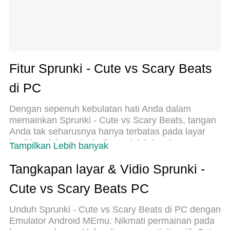
Fitur Sprunki - Cute vs Scary Beats
di PC
Dengan sepenuh kebulatan hati Anda dalam
memainkan Sprunki - Cute vs Scary Beats, tangan
Anda tak seharusnya hanya terbatas pada layar
kecil handphone Anda.Bermainlah layaknya
Tampilkan Lebih banyak
seorang profesional dan dapatkan kendali penuh
dalam permainan Anda dengan papan ketik dan
Tangkapan layar & Vidio Sprunki -
tetikus.MEmu menawarkan seluruh hal yang Anda
Cute vs Scary Beats PC
harapkan.Unduh dan mainkan Sprunki - Cute vs
Scary Beats pada PC. Bermainlah selama yang
Unduh Sprunki - Cute vs Scary Beats di PC dengan
Anda inginkan, tanpa keterbatasan dari baterai,
Emulator Android MEmu. Nikmati permainan pada
data seluler dan panggilan yang