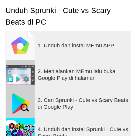
combinations, giving you fresh musical possibilities
every time you play. For an exciting surprise, drag
Unduh Sprunki - Cute vs Scary
the black button onto a character to transform the
Beats di PC
game with a spooky horror theme!
Features:
• Build custom tracks with drag-and-drop controls
1. Unduh dan instal MEmu APP
• Unlock a surprise horror theme
• Experiment with endless sounds and character
combinations
• Engaging visuals and user-friendly gameplay
2. Menjalankan MEmu lalu buka
Google Play di halaman
Download Cute vs Scary Beats today and start
making music!
3. Cari Sprunki - Cute vs Scary Beats
di Google Play
4. Unduh dan instal Sprunki - Cute vs
Scary Beats