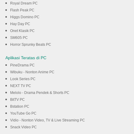
Royal Dream PC
Flash Peak PC
Higgs Domino PC
Hay Day PC
Onet Klasik PC
SM605 PC
Horror Sprunky Beats PC
Aplikasi Teratas di PC
PineDrama PC
Wibuku - Nonton Anime PC
Look Series PC
NEXT TV PC
Melolo - Drama Pendek & Shorts PC
BitTV PC
Bstation PC
YouTube Go PC
Vidio - Nonton Video, TV & Live Streaming PC
Snack Video PC