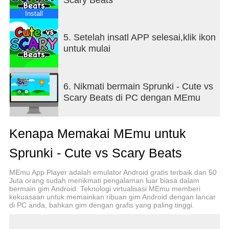
Install
5. Setelah insatl APP selesai,klik ikon
untuk mulai
6. Nikmati bermain Sprunki - Cute vs
Scary Beats di PC dengan MEmu
Kenapa Memakai MEmu untuk
Sprunki - Cute vs Scary Beats
MEmu App Player adalah emulator Android gratis terbaik dan 50
Juta orang sudah menikmati pengalaman luar biasa dalam
bermain gim Android. Teknologi virtualisasi MEmu memberi
kekuasaan untuk memainkan ribuan gim Android dengan lancar
di PC anda, bahkan gim dengan grafis yang paling tinggi.