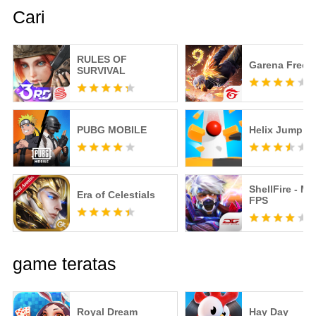
Cari
RULES OF
Garena Free F
SURVIVAL
PUBG MOBILE
Helix Jump
ShellFire - M
Era of Celestials
FPS
game teratas
Royal Dream
Hay Day