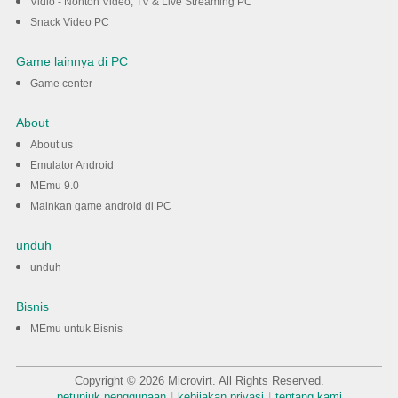
Vidio - Nonton Video, TV & Live Streaming PC
Snack Video PC
Game lainnya di PC
Game center
About
About us
Emulator Android
MEmu 9.0
Mainkan game android di PC
unduh
unduh
Bisnis
MEmu untuk Bisnis
Copyright © 2026 Microvirt. All Rights Reserved.
petunjuk penggunaan
|
kebijakan privasi
|
tentang kami