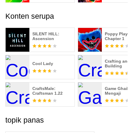
Konten serupa
SILENT HILL:
Poppy Playti
Ascension
Chapter 1
Crafting and
Cool Lady
Building
CraftsMale:
Game Ghaib
Craftsman 1.22
Mengaji
topik panas