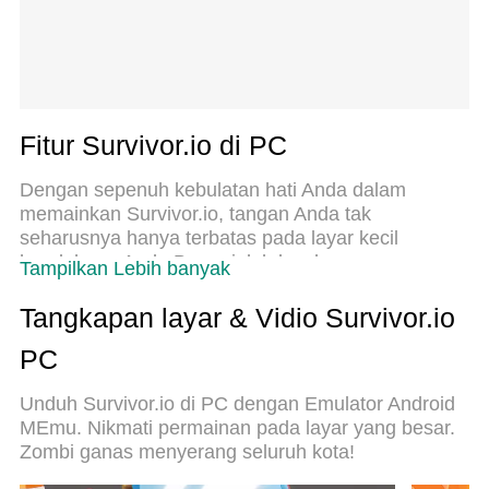
Fitur Survivor.io di PC
Dengan sepenuh kebulatan hati Anda dalam
memainkan Survivor.io, tangan Anda tak
seharusnya hanya terbatas pada layar kecil
handphone Anda.Bermainlah layaknya seorang
Tampilkan Lebih banyak
profesional dan dapatkan kendali penuh dalam
permainan Anda dengan papan ketik dan
Tangkapan layar & Vidio Survivor.io
tetikus.MEmu menawarkan seluruh hal yang Anda
PC
harapkan.Unduh dan mainkan Survivor.io pada PC.
Bermainlah selama yang Anda inginkan, tanpa
Unduh Survivor.io di PC dengan Emulator Android
keterbatasan dari baterai, data seluler dan
MEmu. Nikmati permainan pada layar yang besar.
panggilan yang mengganggu.MEmu 9 baru
Zombi ganas menyerang seluruh kota!
merupakan pilihan terbaik untuk memainkan
Survivor.io pada PC. Dipersiapkan bersama