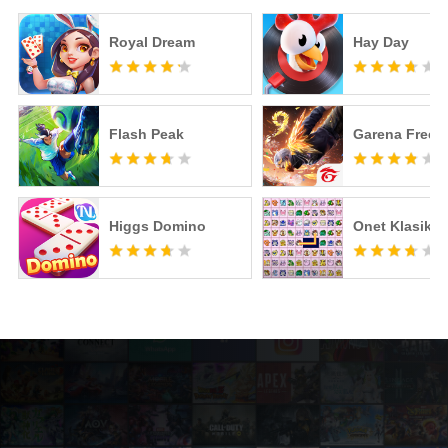
Royal Dream
Hay Day
Flash Peak
Garena Free F
Higgs Domino
Onet Klasik