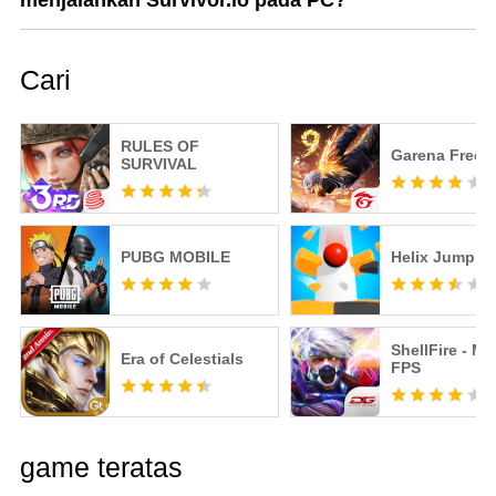
menjalankan Survivor.io pada PC?
Cari
RULES OF
Garena Free F
SURVIVAL
PUBG MOBILE
Helix Jump
ShellFire - M
Era of Celestials
FPS
game teratas