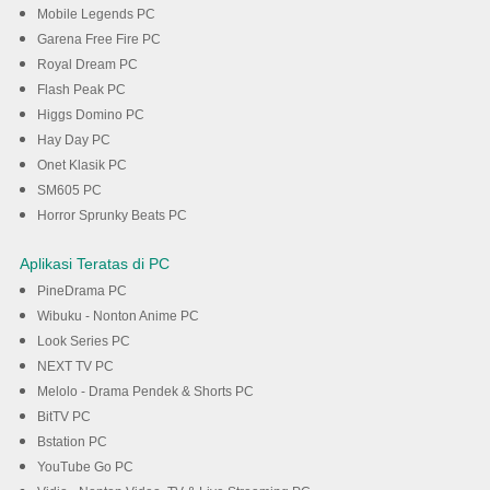
Mobile Legends PC
Garena Free Fire PC
Royal Dream PC
Flash Peak PC
Higgs Domino PC
Hay Day PC
Onet Klasik PC
SM605 PC
Horror Sprunky Beats PC
Aplikasi Teratas di PC
PineDrama PC
Wibuku - Nonton Anime PC
Look Series PC
NEXT TV PC
Melolo - Drama Pendek & Shorts PC
BitTV PC
Bstation PC
YouTube Go PC