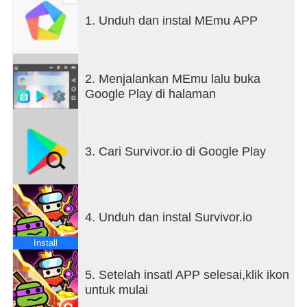
sedikit kesalahan dan kamu akan terperangkap
1. Unduh dan instal MEmu APP
dalam masalah besar!
Dalam krisis ini, kamu harus menemukan cara
untuk bertahan hidup!
2. Menjalankan MEmu lalu buka
Fitur:
Google Play di halaman
- Hadapi 1000+ monster sekaligus dan basmi
mereka!
- Tuntaskan peta dengan kontrol satu tangan!
- Pengalaman skill roguelite baru dengan
3. Cari Survivor.io di Google Play
kombinasi tanpa batas
- Rasakan keseruan setiap stage baru dengan
tingkat kesulitan berbeda
4. Unduh dan instal Survivor.io
Facebook:@Survivor.io
Hubungi Kami: survivor@habby.com
Install
©2024 Viacom Overseas Holdings C.V. All Rights
5. Setelah insatl APP selesai,klik ikon
Reserved. Teenage Mutant Ninja Turtles and all
untuk mulai
related titles, logos and characters are trademarks