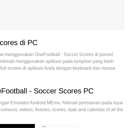
Scores di PC
saat menggunakan OneFootball - Soccer Scores di ponsel
n nikmati menggunakan aplikasi pada tampilan yang lebih
full-screen di aplikasi Anda dengan keyboard dan mouse.
yang Anda harapkan: cepat menginstal dan mudah
 batasan baterai, data seluler dan panggilan yang mengganggu.
tuk menggunakan OneFootball - Soccer Scores di komputer
eFootball - Soccer Scores PC
er multi-instance memungkinkan pembukaan 2 akun atau
ing penting, mesin emulasi eksklusif kami dapat
ngan Emulator Android MEmu. Nikmati permainan pada layar
ikan semuanya lancar dan menyenangkan.
rumours, videos, fixtures, scores, stats and calendar of all the