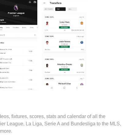
eos, fixtures, scores, stats and calendar of all the
ier League, La Liga, Serie A and Bundesliga to the MLS,
 more.