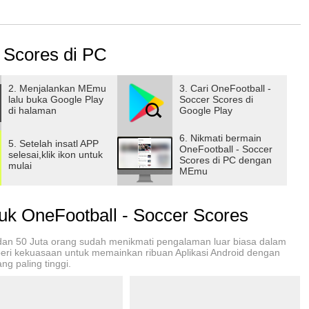
 Scores di PC
2. Menjalankan MEmu
3. Cari OneFootball -
lalu buka Google Play
Soccer Scores di
di halaman
Google Play
6. Nikmati bermain
5. Setelah insatl APP
OneFootball - Soccer
selesai,klik ikon untuk
Scores di PC dengan
mulai
MEmu
 OneFootball - Soccer Scores
 dan 50 Juta orang sudah menikmati pengalaman luar biasa dalam
mberi kekuasaan untuk memainkan ribuan Aplikasi Android dengan
ng paling tinggi.