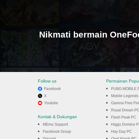
Nikmati bermain OneFoo
Follow us
Permainan Popul
Facebook
PUBG MOBILE 
X
Mobile Legends
Youtube
Garena Free Fir
dengan MEmu
Royal Dream P
Kontak & Dukungan
Flash Peak PC
MEmu Support
Higgs Domino 
Facebook Group
Hay Day PC
Discord
Onet Klasik PC