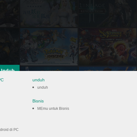
Unduh
PC
unduh
unduh
Bisnis
MEmu untuk Bisnis
roid di PC