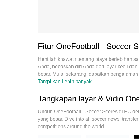
Fitur OneFootball - Soccer 
Hentilah khawatir tentang biaya berlebihan 
Anda, bebaskan diri Anda dari layar kecil da
besar. Mulai sekarang, dapatkan pengalaman 
MEmu menyediakan semua fitur mengejutkan 
Tampilkan Lebih banyak
menggunakan, kontrol intuitif, tidak ada lagi
MEmu 9 yang baru adalah pilihan terbaik un
Tangkapan layar & Vidio On
Anda. Bersandi dengan absorpsi kami, manaj
lebih pada saat yang bersamaan. Dan yang pal
Unduh OneFootball - Soccer Scores di PC de
melepaskan potensi penuh PC Anda, menjad
yang besar. Dive into all soccer news, transfer 
competitions around the world.