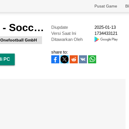
Pusat Game
B
OneFootball - Soccer Scores
Diupdate
2025-01-13
Versi Saat Ini
1734433121
Ditawarkan Oleh
Onefootball GmbH
share to:
di PC