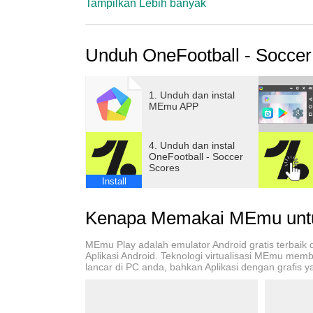
Tampilkan Lebih banyak
Unduh OneFootball - Soccer
1. Unduh dan instal
MEmu APP
4. Unduh dan instal
OneFootball - Soccer
Scores
Install
Kenapa Memakai MEmu untuk
MEmu Play adalah emulator Android gratis terbaik
Aplikasi Android. Teknologi virtualisasi MEmu me
lancar di PC anda, bahkan Aplikasi dengan grafis ya