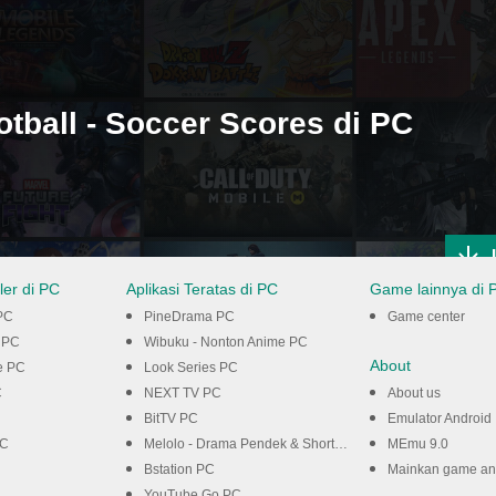
tball - Soccer Scores di PC
er di PC
Aplikasi Teratas di PC
Game lainnya di 
PC
PineDrama PC
Game center
 PC
Wibuku - Nonton Anime PC
About
e PC
Look Series PC
C
NEXT TV PC
About us
BitTV PC
Emulator Android
PC
Melolo - Drama Pendek & Shorts PC
MEmu 9.0
Bstation PC
Mainkan game and
YouTube Go PC